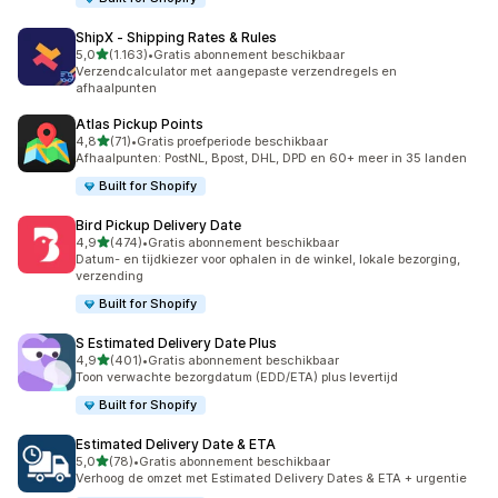
ShipX ‑ Shipping Rates & Rules
van 5 sterren
5,0
(1.163)
•
Gratis abonnement beschikbaar
1163 recensies in totaal
Verzendcalculator met aangepaste verzendregels en
afhaalpunten
Atlas Pickup Points
van 5 sterren
4,8
(71)
•
Gratis proefperiode beschikbaar
71 recensies in totaal
Afhaalpunten: PostNL, Bpost, DHL, DPD en 60+ meer in 35 landen
Built for Shopify
Bird Pickup Delivery Date
van 5 sterren
4,9
(474)
•
Gratis abonnement beschikbaar
474 recensies in totaal
Datum- en tijdkiezer voor ophalen in de winkel, lokale bezorging,
verzending
Built for Shopify
S Estimated Delivery Date Plus
van 5 sterren
4,9
(401)
•
Gratis abonnement beschikbaar
401 recensies in totaal
Toon verwachte bezorgdatum (EDD/ETA) plus levertijd
Built for Shopify
Estimated Delivery Date & ETA
van 5 sterren
5,0
(78)
•
Gratis abonnement beschikbaar
78 recensies in totaal
Verhoog de omzet met Estimated Delivery Dates & ETA + urgentie