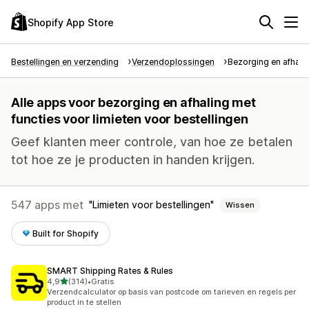
Shopify App Store
Bestellingen en verzending
Verzendoplossingen
Bezorging en afhali
Alle apps voor bezorging en afhaling met
functies voor limieten voor bestellingen
Geef klanten meer controle, van hoe ze betalen
tot hoe ze je producten in handen krijgen.
547 apps met
Limieten voor bestellingen
Wissen
Built for Shopify
SMART Shipping Rates & Rules
van 5 sterren
4,9
(314)
•
Gratis
314 recensies in totaal
Verzendcalculator op basis van postcode om tarieven en regels per
product in te stellen