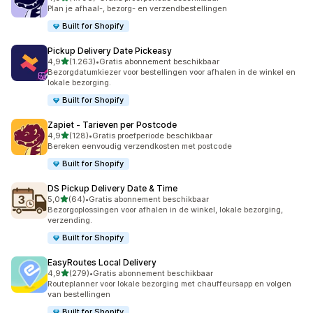
1796 recensies in totaal
Plan je afhaal-, bezorg- en verzendbestellingen
Built for Shopify
Pickup Delivery Date Pickeasy
van 5 sterren
4,9
(1.263)
•
Gratis abonnement beschikbaar
1263 recensies in totaal
Bezorgdatumkiezer voor bestellingen voor afhalen in de winkel en
lokale bezorging.
Built for Shopify
Zapiet ‑ Tarieven per Postcode
van 5 sterren
4,9
(128)
•
Gratis proefperiode beschikbaar
128 recensies in totaal
Bereken eenvoudig verzendkosten met postcode
Built for Shopify
DS Pickup Delivery Date & Time
van 5 sterren
5,0
(64)
•
Gratis abonnement beschikbaar
64 recensies in totaal
Bezorgoplossingen voor afhalen in de winkel, lokale bezorging,
verzending.
Built for Shopify
EasyRoutes Local Delivery
van 5 sterren
4,9
(279)
•
Gratis abonnement beschikbaar
279 recensies in totaal
Routeplanner voor lokale bezorging met chauffeursapp en volgen
van bestellingen
Built for Shopify