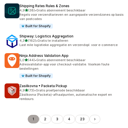
Shipping Rates Rules & Zones
van 5 sterren
4,9
(38)
•
Gratis abonnement beschikbaar
38 recensies in totaal
Regels voor verzendtarieven en aangepaste verzendzones op basis
van postcodes
Built for Shopify
Shipway: Logistics Aggregation
van 5 sterren
4,3
(162)
•
Gratis te installeren
162 recensies in totaal
Last mile logistieke aggregatie en verzendopl. voor e-commerce
Ninja Address Validation App
van 5 sterren
5,0
(44)
•
Gratis abonnement beschikbaar
44 recensies in totaal
Adresvalidator-app voor checkout-validatie. Voorkom foute
bestellingen
Built for Shopify
Zasilkovna • Packeta Pickup
van 5 sterren
4,9
(73)
•
Gratis proefperiode beschikbaar
73 recensies in totaal
Zásilkovna (Packeta)-afhaalpunten, automatische export en
rembours.
1
2
3
4
23