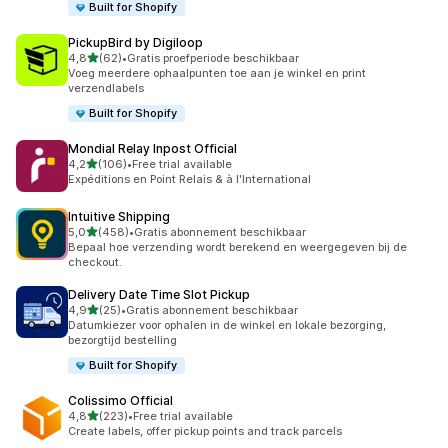
Built for Shopify
PickupBird by Digiloop
van 5 sterren
4,8
(62)
•
Gratis proefperiode beschikbaar
62 recensies in totaal
Voeg meerdere ophaalpunten toe aan je winkel en print
verzendlabels
Built for Shopify
Mondial Relay Inpost Official
van 5 sterren
4,2
(106)
•
Free trial available
106 recensies in totaal
Expéditions en Point Relais & à l'International
Intuitive Shipping
van 5 sterren
5,0
(458)
•
Gratis abonnement beschikbaar
458 recensies in totaal
Bepaal hoe verzending wordt berekend en weergegeven bij de
checkout.
Delivery Date Time Slot Pickup
van 5 sterren
4,9
(25)
•
Gratis abonnement beschikbaar
25 recensies in totaal
Datumkiezer voor ophalen in de winkel en lokale bezorging,
bezorgtijd bestelling
Built for Shopify
Colissimo Official
van 5 sterren
4,8
(223)
•
Free trial available
223 recensies in totaal
Create labels, offer pickup points and track parcels