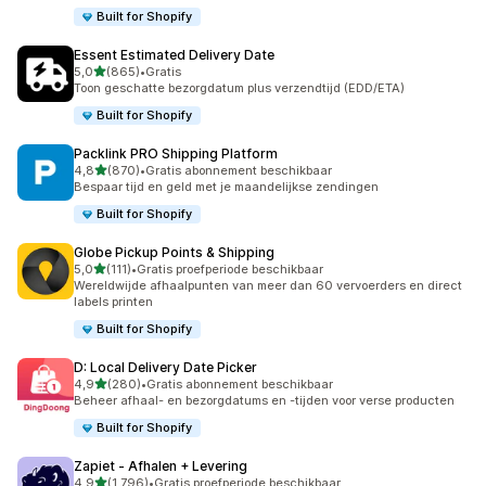
Built for Shopify
Essent Estimated Delivery Date
van 5 sterren
5,0
(865)
•
Gratis
865 recensies in totaal
Toon geschatte bezorgdatum plus verzendtijd (EDD/ETA)
Built for Shopify
Packlink PRO Shipping Platform
van 5 sterren
4,8
(870)
•
Gratis abonnement beschikbaar
870 recensies in totaal
Bespaar tijd en geld met je maandelijkse zendingen
Built for Shopify
Globe Pickup Points & Shipping
van 5 sterren
5,0
(111)
•
Gratis proefperiode beschikbaar
111 recensies in totaal
Wereldwijde afhaalpunten van meer dan 60 vervoerders en direct
labels printen
Built for Shopify
D: Local Delivery Date Picker
van 5 sterren
4,9
(280)
•
Gratis abonnement beschikbaar
280 recensies in totaal
Beheer afhaal- en bezorgdatums en -tijden voor verse producten
Built for Shopify
Zapiet ‑ Afhalen + Levering
van 5 sterren
4,9
(1.796)
•
Gratis proefperiode beschikbaar