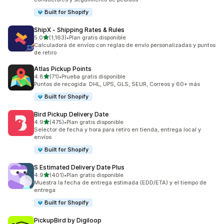
Built for Shopify
ShipX ‑ Shipping Rates & Rules
de 5 estrellas
5.0
(1,163)
•
Plan gratis disponible
1163 reseñas en total
Calculadora de envíos con reglas de envío personalizadas y puntos
de retiro
Atlas Pickup Points
de 5 estrellas
4.8
(71)
•
Prueba gratis disponible
71 reseñas en total
Puntos de recogida: DHL, UPS, GLS, SEUR, Correos y 60+ más
Built for Shopify
Bird Pickup Delivery Date
de 5 estrellas
4.9
(475)
•
Plan gratis disponible
475 reseñas en total
Selector de fecha y hora para retiro en tienda, entrega local y
envíos
Built for Shopify
S Estimated Delivery Date Plus
de 5 estrellas
4.9
(401)
•
Plan gratis disponible
401 reseñas en total
Muestra la fecha de entrega estimada (EDD/ETA) y el tiempo de
entrega
Built for Shopify
PickupBird by Digiloop