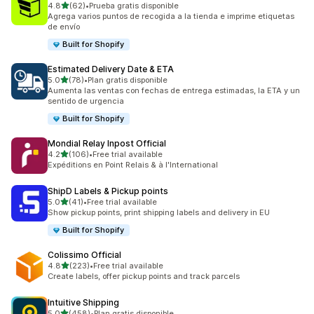
de 5 estrellas
4.8
(62)
•
Prueba gratis disponible
62 reseñas en total
Agrega varios puntos de recogida a la tienda e imprime etiquetas
de envío
Built for Shopify
Estimated Delivery Date & ETA
de 5 estrellas
5.0
(78)
•
Plan gratis disponible
78 reseñas en total
Aumenta las ventas con fechas de entrega estimadas, la ETA y un
sentido de urgencia
Built for Shopify
Mondial Relay Inpost Official
de 5 estrellas
4.2
(106)
•
Free trial available
106 reseñas en total
Expéditions en Point Relais & à l'International
ShipD Labels & Pickup points
de 5 estrellas
5.0
(41)
•
Free trial available
41 reseñas en total
Show pickup points, print shipping labels and delivery in EU
Built for Shopify
Colissimo Official
de 5 estrellas
4.8
(223)
•
Free trial available
223 reseñas en total
Create labels, offer pickup points and track parcels
Intuitive Shipping
de 5 estrellas
5.0
(458)
•
Plan gratis disponible