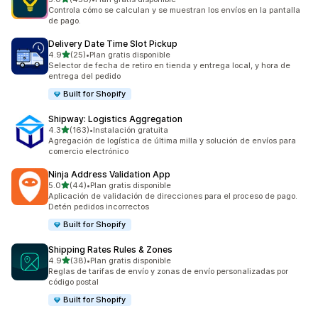
458 reseñas en total
Controla cómo se calculan y se muestran los envíos en la pantalla
de pago.
Delivery Date Time Slot Pickup
de 5 estrellas
4.9
(25)
•
Plan gratis disponible
25 reseñas en total
Selector de fecha de retiro en tienda y entrega local, y hora de
entrega del pedido
Built for Shopify
Shipway: Logistics Aggregation
de 5 estrellas
4.3
(163)
•
Instalación gratuita
163 reseñas en total
Agregación de logística de última milla y solución de envíos para
comercio electrónico
Ninja Address Validation App
de 5 estrellas
5.0
(44)
•
Plan gratis disponible
44 reseñas en total
Aplicación de validación de direcciones para el proceso de pago.
Detén pedidos incorrectos
Built for Shopify
Shipping Rates Rules & Zones
de 5 estrellas
4.9
(38)
•
Plan gratis disponible
38 reseñas en total
Reglas de tarifas de envío y zonas de envío personalizadas por
código postal
Built for Shopify