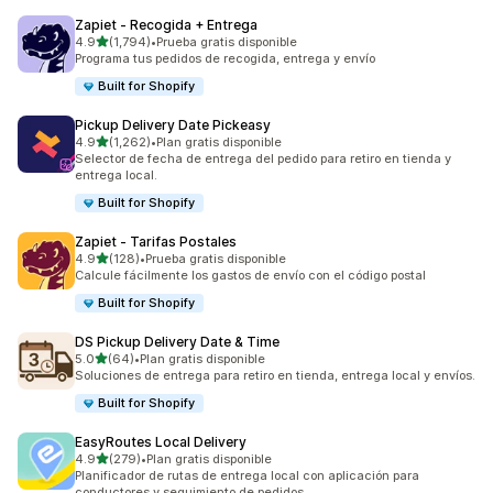
Zapiet ‑ Recogida + Entrega
de 5 estrellas
4.9
(1,794)
•
Prueba gratis disponible
1794 reseñas en total
Programa tus pedidos de recogida, entrega y envío
Built for Shopify
Pickup Delivery Date Pickeasy
de 5 estrellas
4.9
(1,262)
•
Plan gratis disponible
1262 reseñas en total
Selector de fecha de entrega del pedido para retiro en tienda y
entrega local.
Built for Shopify
Zapiet ‑ Tarifas Postales
de 5 estrellas
4.9
(128)
•
Prueba gratis disponible
128 reseñas en total
Calcule fácilmente los gastos de envío con el código postal
Built for Shopify
DS Pickup Delivery Date & Time
de 5 estrellas
5.0
(64)
•
Plan gratis disponible
64 reseñas en total
Soluciones de entrega para retiro en tienda, entrega local y envíos.
Built for Shopify
EasyRoutes Local Delivery
de 5 estrellas
4.9
(279)
•
Plan gratis disponible
279 reseñas en total
Planificador de rutas de entrega local con aplicación para
conductores y seguimiento de pedidos