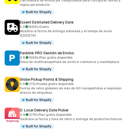
Calculadora de envíos por código postal para configurar tarifas y
reglas por producto
Built for Shopify
Essent Estimated Delivery Date
de 5 estrellas
5.0
(866)
•
Gratis
866 reseñas en total
Muestra la fecha de entrega estimada y el tiempo de envío
(EDD/ETA)
Built for Shopify
Packlink PRO Gestión de Envíos
de 5 estrellas
4.8
(869)
•
Plan gratis disponible
869 reseñas en total
Solución multitransportista de envío e-commerce y marketplace
Built for Shopify
Globe Pickup Points & Shipping
de 5 estrellas
5.0
(111)
•
Prueba gratis disponible
111 reseñas en total
Puntos de retiro globales de más de 60 transportistas e impresión
directa de etiquetas
Built for Shopify
D: Local Delivery Date Picker
de 5 estrellas
4.9
(279)
•
Plan gratis disponible
279 reseñas en total
Gestiona la fecha y hora de retiro y entrega de productos frescos
Built for Shopify