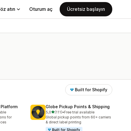
öz atın
Oturum aç
Ücretsiz başlayın
Built for Shopify
 Platform
Globe Pickup Points & Shipping
5 yıldız üzerinden
able
5,0
(111)
•
Free trial available
toplam 111 değerlendirme
ions for
Global pickup points from 60+ carriers
aces
& direct label printing
Built for Shopify