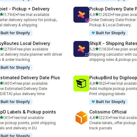
piet ‑ Pickup + Delivery
Pickup Delivery Date 
5 yıldız üzerinden
5 yıldız üzerinden
(1.794)
•
Free trial available
4,9
(1.262)
•
Free plan ava
lam 1794 değerlendirme
toplam 1262 değerlendirm
rter delivery options for pickup,
Order Delivery Date Picker 
al delivery & shipping
Pickup & Local Delivery.
Built for Shopify
Built for Shopify
syRoutes Local Delivery
ShipX ‑ Shipping Rate
5 yıldız üzerinden
5 yıldız üzerinden
(279)
•
Free plan available
5,0
(1.163)
•
Free plan avai
lam 279 değerlendirme
toplam 1163 değerlendirm
al delivery route planner with driver
Shipping calculator with c
 & order tracking
shipping rules & pickup po
Built for Shopify
Estimated Delivery Date Plus
PickupBird by Digiloo
5 yıldız üzerinden
5 yıldız üzerinden
(401)
•
Free plan available
4,8
(62)
•
Free trial availab
lam 401 değerlendirme
toplam 62 değerlendirme
w Estimated Delivery Date
Add multiple pickup points
D/ETA) plus delivery time
Print shipping labels
Built for Shopify
Built for Shopify
ipD Labels & Pickup points
Colissimo Official
5 yıldız üzerinden
5 yıldız üzerinden
(41)
•
Free trial available
4,8
(223)
•
Free trial avail
lam 41 değerlendirme
toplam 223 değerlendirme
w pickup points, print shipping
Create labels, offer pickup
els and delivery in EU
track parcels
Built for Shopify