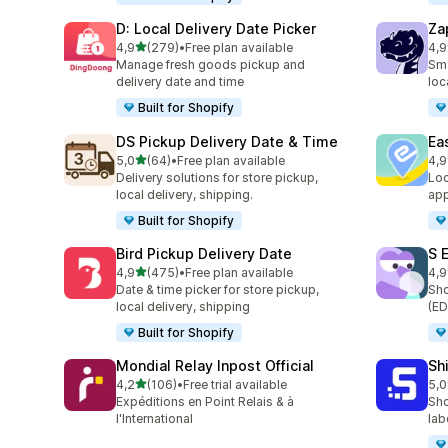
D: Local Delivery Date Picker
Za
5 yıldız üzerinden
4,9
(279)
•
Free plan available
4,9
toplam 279 değerlendirme
top
Manage fresh goods pickup and
Sma
delivery date and time
loc
Built for Shopify
DS Pickup Delivery Date & Time
Ea
5 yıldız üzerinden
5,0
(64)
•
Free plan available
4,9
toplam 64 değerlendirme
top
Delivery solutions for store pickup,
Loc
local delivery, shipping.
app
Built for Shopify
Bird Pickup Delivery Date
S 
5 yıldız üzerinden
4,9
(475)
•
Free plan available
4,9
toplam 475 değerlendirme
top
Date & time picker for store pickup,
Sho
local delivery, shipping
(ED
Built for Shopify
Mondial Relay Inpost Official
Sh
5 yıldız üzerinden
4,2
(106)
•
Free trial available
5,0
toplam 106 değerlendirme
top
Expéditions en Point Relais & à
Sho
l'International
lab