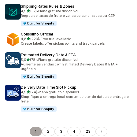
Shipping Rates Rules & Zones
de 5 estrelas
4,9
(37)
•
Plano gratuito disponível
37 avaliações ao todo
Regras de taxas de frete e zonas personalizadas por CEP
Built for Shopify
Colissimo Official
de 5 estrelas
4,8
(223)
•
Free trial available
223 avaliações ao todo
Create labels, offer pickup points and track parcels
Estimated Delivery Date & ETA
de 5 estrelas
5,0
(78)
•
Plano gratuito disponível
78 avaliações ao todo
Aumente as vendas com Estimated Delivery Dates & ETA +
urgência
Built for Shopify
Delivery Date Time Slot Pickup
de 5 estrelas
4,9
(24)
•
Plano gratuito disponível
24 avaliações ao todo
Simplifique a entrega local com um seletor de datas de entrega e
frete
Built for Shopify
1
2
3
4
23