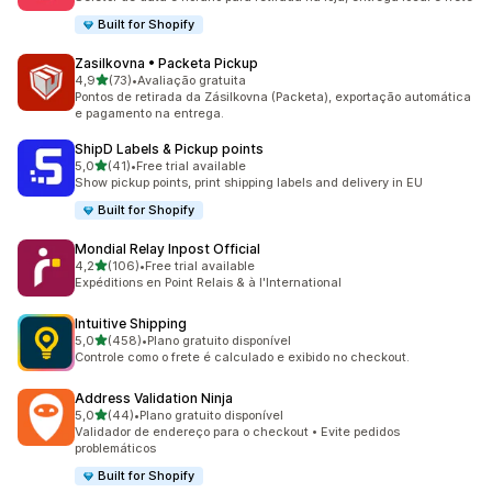
Built for Shopify
Zasilkovna • Packeta Pickup
de 5 estrelas
4,9
(73)
•
Avaliação gratuita
73 avaliações ao todo
Pontos de retirada da Zásilkovna (Packeta), exportação automática
e pagamento na entrega.
ShipD Labels & Pickup points
de 5 estrelas
5,0
(41)
•
Free trial available
41 avaliações ao todo
Show pickup points, print shipping labels and delivery in EU
Built for Shopify
Mondial Relay Inpost Official
de 5 estrelas
4,2
(106)
•
Free trial available
106 avaliações ao todo
Expéditions en Point Relais & à l'International
Intuitive Shipping
de 5 estrelas
5,0
(458)
•
Plano gratuito disponível
458 avaliações ao todo
Controle como o frete é calculado e exibido no checkout.
Address Validation Ninja
de 5 estrelas
5,0
(44)
•
Plano gratuito disponível
44 avaliações ao todo
Validador de endereço para o checkout • Evite pedidos
problemáticos
Built for Shopify