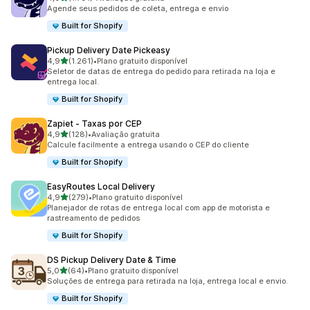
1791 avaliações ao todo
Agende seus pedidos de coleta, entrega e envio
Built for Shopify
Pickup Delivery Date Pickeasy
de 5 estrelas
4,9
(1.261)
•
Plano gratuito disponível
1261 avaliações ao todo
Seletor de datas de entrega do pedido para retirada na loja e
entrega local.
Built for Shopify
Zapiet ‑ Taxas por CEP
de 5 estrelas
4,9
(128)
•
Avaliação gratuita
128 avaliações ao todo
Calcule facilmente a entrega usando o CEP do cliente
Built for Shopify
EasyRoutes Local Delivery
de 5 estrelas
4,9
(279)
•
Plano gratuito disponível
279 avaliações ao todo
Planejador de rotas de entrega local com app de motorista e
rastreamento de pedidos
Built for Shopify
DS Pickup Delivery Date & Time
de 5 estrelas
5,0
(64)
•
Plano gratuito disponível
64 avaliações ao todo
Soluções de entrega para retirada na loja, entrega local e envio.
Built for Shopify