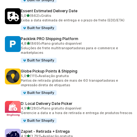
Built for Shopify
Essent Estimated Delivery Date
de 5 estrelas
5,0
(862)
•
Grátis
862 avaliações ao todo
Exiba a data estimada de entrega e o prazo de frete (EDD/ETA)
Built for Shopify
Packlink PRO Shipping Platform
de 5 estrelas
4,8
(869)
•
Plano gratuito disponível
869 avaliações ao todo
Soluções de frete multitransportadoras para e-commerce e
marketplaces
Built for Shopify
Globe Pickup Points & Shipping
de 5 estrelas
5,0
(111)
•
Avaliação gratuita
111 avaliações ao todo
Pontos de retirada globais de mais de 60 transportadoras e
impressão direta de etiquetas
Built for Shopify
D: Local Delivery Date Picker
de 5 estrelas
4,9
(280)
•
Plano gratuito disponível
280 avaliações ao todo
Gerencie a data e a hora de retirada e entrega de produtos frescos
Built for Shopify
Zapiet ‑ Retirada + Entrega
de 5 estrelas
4,9
(1.791)
•
Avaliação gratuita