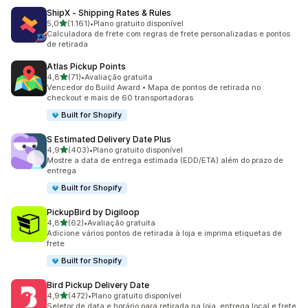
ShipX ‑ Shipping Rates & Rules
de 5 estrelas
5,0
(1.161)
•
Plano gratuito disponível
1161 avaliações ao todo
Calculadora de frete com regras de frete personalizadas e pontos
de retirada
Atlas Pickup Points
de 5 estrelas
4,8
(71)
•
Avaliação gratuita
71 avaliações ao todo
Vencedor do Build Award • Mapa de pontos de retirada no
checkout e mais de 60 transportadoras
Built for Shopify
S Estimated Delivery Date Plus
de 5 estrelas
4,9
(403)
•
Plano gratuito disponível
403 avaliações ao todo
Mostre a data de entrega estimada (EDD/ETA) além do prazo de
entrega
Built for Shopify
PickupBird by Digiloop
de 5 estrelas
4,8
(62)
•
Avaliação gratuita
62 avaliações ao todo
Adicione vários pontos de retirada à loja e imprima etiquetas de
frete
Built for Shopify
Bird Pickup Delivery Date
de 5 estrelas
4,9
(472)
•
Plano gratuito disponível
472 avaliações ao todo
Seletor de data e horário para retirada na loja, entrega local e frete