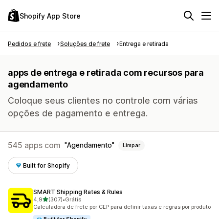
Shopify App Store
Pedidos e frete
Soluções de frete
Entrega e retirada
apps de entrega e retirada com recursos para
agendamento
Coloque seus clientes no controle com várias
opções de pagamento e entrega.
545 apps com
Agendamento
Limpar
Built for Shopify
SMART Shipping Rates & Rules
de 5 estrelas
4,9
(307)
•
Grátis
307 avaliações ao todo
Calculadora de frete por CEP para definir taxas e regras por produto