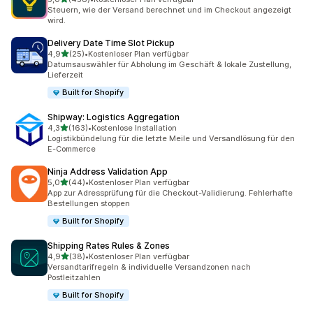
458 Rezensionen insgesamt
Steuern, wie der Versand berechnet und im Checkout angezeigt
wird.
Delivery Date Time Slot Pickup
von 5 Sternen
4,9
(25)
•
Kostenloser Plan verfügbar
25 Rezensionen insgesamt
Datumsauswähler für Abholung im Geschäft & lokale Zustellung,
Lieferzeit
Built for Shopify
Shipway: Logistics Aggregation
von 5 Sternen
4,3
(163)
•
Kostenlose Installation
163 Rezensionen insgesamt
Logistikbündelung für die letzte Meile und Versandlösung für den
E-Commerce
Ninja Address Validation App
von 5 Sternen
5,0
(44)
•
Kostenloser Plan verfügbar
44 Rezensionen insgesamt
App zur Adressprüfung für die Checkout-Validierung. Fehlerhafte
Bestellungen stoppen
Built for Shopify
Shipping Rates Rules & Zones
von 5 Sternen
4,9
(38)
•
Kostenloser Plan verfügbar
38 Rezensionen insgesamt
Versandtarifregeln & individuelle Versandzonen nach
Postleitzahlen
Built for Shopify