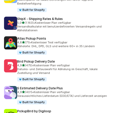
Bestellverfolgung
Built for Shopify
ShipX ‑ Shipping Rates & Rules
von 5 Sternen
5,0
(1.163)
•
Kostenloser Plan verfügbar
1163 Rezensionen insgesamt
Versandkalkulator mit benutzerdefinierten Versandregeln und
Abholstationen
Atlas Pickup Points
von 5 Sternen
4,8
(71)
•
Kostenloser Test verfügbar
71 Rezensionen insgesamt
Abholorte: DHL, DPD, GLS und weitere 60+ in 35 Ländern
Built for Shopify
Bird Pickup Delivery Date
von 5 Sternen
4,9
(475)
•
Kostenloser Plan verfügbar
475 Rezensionen insgesamt
Datums- und Zeitauswahl für Abholung im Geschäft, lokale
Zustellung und Versand
Built for Shopify
S Estimated Delivery Date Plus
von 5 Sternen
4,9
(401)
•
Kostenloser Plan verfügbar
401 Rezensionen insgesamt
Voraussichtliches Lieferdatum (EDD/ETA) und Lieferzeit anzeigen
Built for Shopify
PickupBird by Digiloop