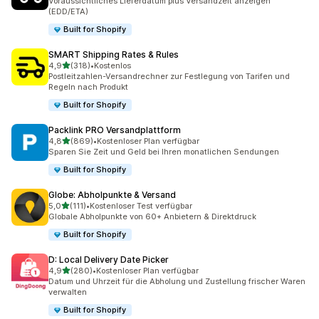
Voraussichtliches Lieferdatum plus Versandzeit anzeigen
(EDD/ETA)
Built for Shopify
SMART Shipping Rates & Rules
von 5 Sternen
4,9
(318)
•
Kostenlos
318 Rezensionen insgesamt
Postleitzahlen-Versandrechner zur Festlegung von Tarifen und
Regeln nach Produkt
Built for Shopify
Packlink PRO Versandplattform
von 5 Sternen
4,8
(869)
•
Kostenloser Plan verfügbar
869 Rezensionen insgesamt
Sparen Sie Zeit und Geld bei Ihren monatlichen Sendungen
Built for Shopify
Globe: Abholpunkte & Versand
von 5 Sternen
5,0
(111)
•
Kostenloser Test verfügbar
111 Rezensionen insgesamt
Globale Abholpunkte von 60+ Anbietern & Direktdruck
Built for Shopify
D: Local Delivery Date Picker
von 5 Sternen
4,9
(280)
•
Kostenloser Plan verfügbar
280 Rezensionen insgesamt
Datum und Uhrzeit für die Abholung und Zustellung frischer Waren
verwalten
Built for Shopify