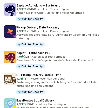
Zapiet – Abholung + Zustellung
von 5 Sternen
4,9
(1.794)
•
Kostenloser Test verfügbar
1794 Rezensionen insgesamt
Planen Sie Ihre Abhol-, Liefer- und Versandaufträge
Built for Shopify
Pickup Delivery Date Pickeasy
von 5 Sternen
4,9
(1.262)
•
Kostenloser Plan verfügbar
1262 Rezensionen insgesamt
Auswahl des Lieferdatums für Abholung im Geschäft und lokale
Lieferung.
Built for Shopify
Zapiet ‑ Tarife nach PLZ
von 5 Sternen
4,9
(128)
•
Kostenloser Test verfügbar
128 Rezensionen insgesamt
Berechnen Sie Liefergebühren einfach mit der Postleitzahl
Built for Shopify
DS Pickup Delivery Date & Time
von 5 Sternen
5,0
(64)
•
Kostenloser Plan verfügbar
64 Rezensionen insgesamt
Zustellungslösungen für die Abholung im Geschäft, die lokale
Zustellung und den Versand.
Built for Shopify
EasyRoutes Local Delivery
von 5 Sternen
4,9
(279)
•
Kostenloser Plan verfügbar
279 Rezensionen insgesamt
Routenplaner für lokale Lieferungen mit Fahrer-App und