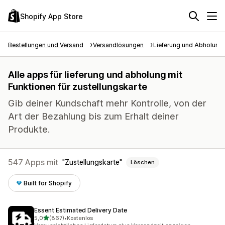
Shopify App Store
Bestellungen und Versand
Versandlösungen
Lieferung und Abholung
Alle apps für lieferung und abholung mit
Funktionen für zustellungskarte
Gib deiner Kundschaft mehr Kontrolle, von der
Art der Bezahlung bis zum Erhalt deiner
Produkte.
547 Apps mit
Zustellungskarte
Löschen
Built for Shopify
Essent Estimated Delivery Date
von 5 Sternen
5,0
(867)
•
Kostenlos
867 Rezensionen insgesamt