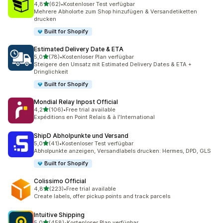
von 5 Sternen
4,8
(62)
•
Kostenloser Test verfügbar
62 Rezensionen insgesamt
Mehrere Abholorte zum Shop hinzufügen & Versandetiketten
drucken
Built for Shopify
Estimated Delivery Date & ETA
von 5 Sternen
5,0
(78)
•
Kostenloser Plan verfügbar
78 Rezensionen insgesamt
Steigere den Umsatz mit Estimated Delivery Dates & ETA +
Dringlichkeit
Built for Shopify
Mondial Relay Inpost Official
von 5 Sternen
4,2
(106)
•
Free trial available
106 Rezensionen insgesamt
Expéditions en Point Relais & à l'International
ShipD Abholpunkte und Versand
von 5 Sternen
5,0
(41)
•
Kostenloser Test verfügbar
41 Rezensionen insgesamt
Abholpunkte anzeigen, Versandlabels drucken: Hermes, DPD, GLS
Built for Shopify
Colissimo Official
von 5 Sternen
4,8
(223)
•
Free trial available
223 Rezensionen insgesamt
Create labels, offer pickup points and track parcels
Intuitive Shipping
von 5 Sternen
5,0
(458)
•
Kostenloser Plan verfügbar