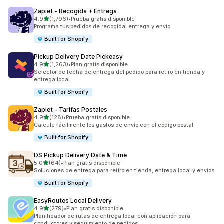
Zapiet ‑ Recogida + Entrega
de 5 estrellas
4.9
(1,796)
•
Prueba gratis disponible
1796 reseñas en total
Programa tus pedidos de recogida, entrega y envío
Built for Shopify
Pickup Delivery Date Pickeasy
de 5 estrellas
4.9
(1,263)
•
Plan gratis disponible
1263 reseñas en total
Selector de fecha de entrega del pedido para retiro en tienda y
entrega local.
Built for Shopify
Zapiet ‑ Tarifas Postales
de 5 estrellas
4.9
(128)
•
Prueba gratis disponible
128 reseñas en total
Calcule fácilmente los gastos de envío con el código postal
Built for Shopify
DS Pickup Delivery Date & Time
de 5 estrellas
5.0
(64)
•
Plan gratis disponible
64 reseñas en total
Soluciones de entrega para retiro en tienda, entrega local y envíos.
Built for Shopify
EasyRoutes Local Delivery
de 5 estrellas
4.9
(279)
•
Plan gratis disponible
279 reseñas en total
Planificador de rutas de entrega local con aplicación para
conductores y seguimiento de pedidos