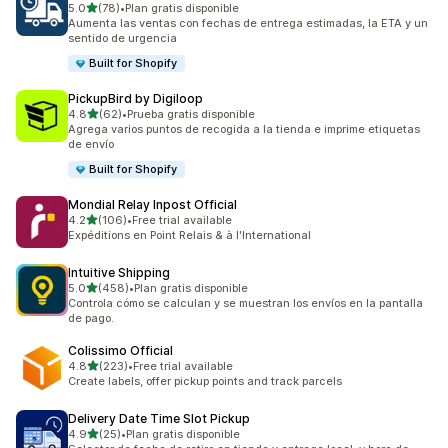
de 5 estrellas
5.0
(78)
•
Plan gratis disponible
78 reseñas en total
Aumenta las ventas con fechas de entrega estimadas, la ETA y un
sentido de urgencia
Built for Shopify
PickupBird by Digiloop
de 5 estrellas
4.8
(62)
•
Prueba gratis disponible
62 reseñas en total
Agrega varios puntos de recogida a la tienda e imprime etiquetas
de envío
Built for Shopify
Mondial Relay Inpost Official
de 5 estrellas
4.2
(106)
•
Free trial available
106 reseñas en total
Expéditions en Point Relais & à l'International
Intuitive Shipping
de 5 estrellas
5.0
(458)
•
Plan gratis disponible
458 reseñas en total
Controla cómo se calculan y se muestran los envíos en la pantalla
de pago.
Colissimo Official
de 5 estrellas
4.8
(223)
•
Free trial available
223 reseñas en total
Create labels, offer pickup points and track parcels
Delivery Date Time Slot Pickup
de 5 estrellas
4.9
(25)
•
Plan gratis disponible
25 reseñas en total