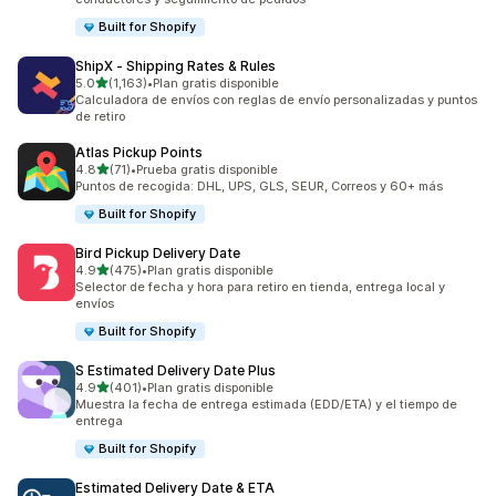
Built for Shopify
ShipX ‑ Shipping Rates & Rules
de 5 estrellas
5.0
(1,163)
•
Plan gratis disponible
1163 reseñas en total
Calculadora de envíos con reglas de envío personalizadas y puntos
de retiro
Atlas Pickup Points
de 5 estrellas
4.8
(71)
•
Prueba gratis disponible
71 reseñas en total
Puntos de recogida: DHL, UPS, GLS, SEUR, Correos y 60+ más
Built for Shopify
Bird Pickup Delivery Date
de 5 estrellas
4.9
(475)
•
Plan gratis disponible
475 reseñas en total
Selector de fecha y hora para retiro en tienda, entrega local y
envíos
Built for Shopify
S Estimated Delivery Date Plus
de 5 estrellas
4.9
(401)
•
Plan gratis disponible
401 reseñas en total
Muestra la fecha de entrega estimada (EDD/ETA) y el tiempo de
entrega
Built for Shopify
Estimated Delivery Date & ETA