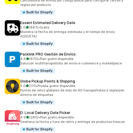
Calculadora de envíos por código postal para configurar tarifas y
reglas por producto
Built for Shopify
Essent Estimated Delivery Date
de 5 estrellas
5.0
(867)
•
Gratis
867 reseñas en total
Muestra la fecha de entrega estimada y el tiempo de envío
(EDD/ETA)
Built for Shopify
Packlink PRO Gestión de Envíos
de 5 estrellas
4.8
(870)
•
Plan gratis disponible
870 reseñas en total
Solución multitransportista de envío e-commerce y marketplace
Built for Shopify
Globe Pickup Points & Shipping
de 5 estrellas
5.0
(111)
•
Prueba gratis disponible
111 reseñas en total
Puntos de retiro globales de más de 60 transportistas e impresión
directa de etiquetas
Built for Shopify
D: Local Delivery Date Picker
de 5 estrellas
4.9
(280)
•
Plan gratis disponible
280 reseñas en total
Gestiona la fecha y hora de retiro y entrega de productos frescos
Built for Shopify