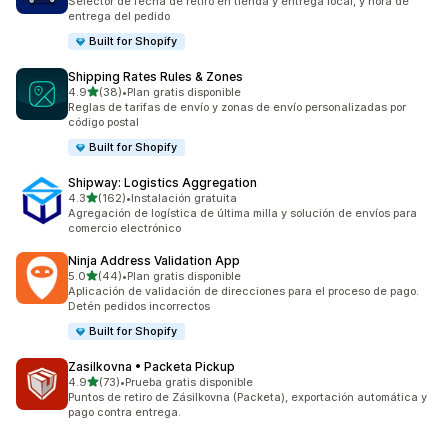
Selector de fecha de retiro en tienda y entrega local, y hora de
entrega del pedido
Built for Shopify
Shipping Rates Rules & Zones
de 5 estrellas
4.9
(38)
•
Plan gratis disponible
38 reseñas en total
Reglas de tarifas de envío y zonas de envío personalizadas por
código postal
Built for Shopify
Shipway: Logistics Aggregation
de 5 estrellas
4.3
(162)
•
Instalación gratuita
162 reseñas en total
Agregación de logística de última milla y solución de envíos para
comercio electrónico
Ninja Address Validation App
de 5 estrellas
5.0
(44)
•
Plan gratis disponible
44 reseñas en total
Aplicación de validación de direcciones para el proceso de pago.
Detén pedidos incorrectos
Built for Shopify
Zasilkovna • Packeta Pickup
de 5 estrellas
4.9
(73)
•
Prueba gratis disponible
73 reseñas en total
Puntos de retiro de Zásilkovna (Packeta), exportación automática y
pago contra entrega.