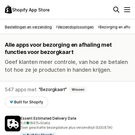
Shopify App Store
Bestellingen en verzending
Verzendoplossingen
Bezorging en afhali
Alle apps voor bezorging en afhaling met
functies voor bezorgkaart
Geef klanten meer controle, van hoe ze betalen
tot hoe ze je producten in handen krijgen.
547 apps met
Bezorgkaart
Wissen
Built for Shopify
Essent Estimated Delivery Date
van 5 sterren
5,0
(867)
•
Gratis
867 recensies in totaal
Toon geschatte bezorgdatum plus verzendtijd (EDD/ETA)