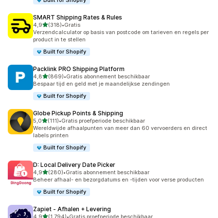
Built for Shopify
SMART Shipping Rates & Rules
van 5 sterren
4,9
(318)
•
Gratis
318 recensies in totaal
Verzendcalculator op basis van postcode om tarieven en regels per
product in te stellen
Built for Shopify
Packlink PRO Shipping Platform
van 5 sterren
4,8
(869)
•
Gratis abonnement beschikbaar
869 recensies in totaal
Bespaar tijd en geld met je maandelijkse zendingen
Built for Shopify
Globe Pickup Points & Shipping
van 5 sterren
5,0
(111)
•
Gratis proefperiode beschikbaar
111 recensies in totaal
Wereldwijde afhaalpunten van meer dan 60 vervoerders en direct
labels printen
Built for Shopify
D: Local Delivery Date Picker
van 5 sterren
4,9
(280)
•
Gratis abonnement beschikbaar
280 recensies in totaal
Beheer afhaal- en bezorgdatums en -tijden voor verse producten
Built for Shopify
Zapiet ‑ Afhalen + Levering
van 5 sterren
4,9
(1.794)
•
Gratis proefperiode beschikbaar