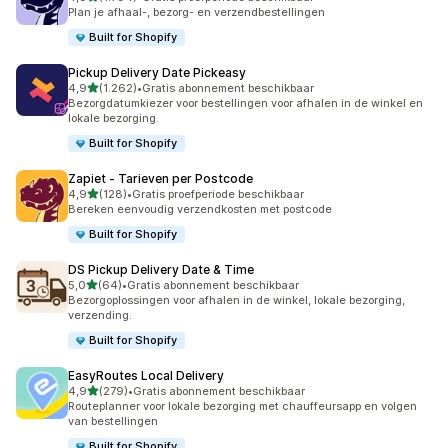
1794 recensies in totaal
Plan je afhaal-, bezorg- en verzendbestellingen
Built for Shopify
Pickup Delivery Date Pickeasy
van 5 sterren
4,9
(1.262)
•
Gratis abonnement beschikbaar
1262 recensies in totaal
Bezorgdatumkiezer voor bestellingen voor afhalen in de winkel en
lokale bezorging.
Built for Shopify
Zapiet ‑ Tarieven per Postcode
van 5 sterren
4,9
(128)
•
Gratis proefperiode beschikbaar
128 recensies in totaal
Bereken eenvoudig verzendkosten met postcode
Built for Shopify
DS Pickup Delivery Date & Time
van 5 sterren
5,0
(64)
•
Gratis abonnement beschikbaar
64 recensies in totaal
Bezorgoplossingen voor afhalen in de winkel, lokale bezorging,
verzending.
Built for Shopify
EasyRoutes Local Delivery
van 5 sterren
4,9
(279)
•
Gratis abonnement beschikbaar
279 recensies in totaal
Routeplanner voor lokale bezorging met chauffeursapp en volgen
van bestellingen
Built for Shopify