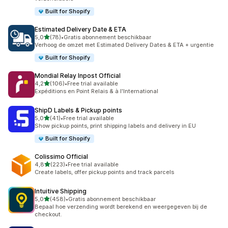
Built for Shopify
Estimated Delivery Date & ETA
van 5 sterren
5,0
(78)
•
Gratis abonnement beschikbaar
78 recensies in totaal
Verhoog de omzet met Estimated Delivery Dates & ETA + urgentie
Built for Shopify
Mondial Relay Inpost Official
van 5 sterren
4,2
(106)
•
Free trial available
106 recensies in totaal
Expéditions en Point Relais & à l'International
ShipD Labels & Pickup points
van 5 sterren
5,0
(41)
•
Free trial available
41 recensies in totaal
Show pickup points, print shipping labels and delivery in EU
Built for Shopify
Colissimo Official
van 5 sterren
4,8
(223)
•
Free trial available
223 recensies in totaal
Create labels, offer pickup points and track parcels
Intuitive Shipping
van 5 sterren
5,0
(458)
•
Gratis abonnement beschikbaar
458 recensies in totaal
Bepaal hoe verzending wordt berekend en weergegeven bij de
checkout.