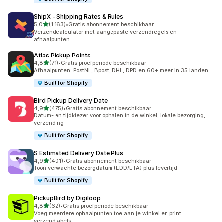
ShipX ‑ Shipping Rates & Rules
van 5 sterren
5,0
(1.163)
•
Gratis abonnement beschikbaar
1163 recensies in totaal
Verzendcalculator met aangepaste verzendregels en
afhaalpunten
Atlas Pickup Points
van 5 sterren
4,8
(71)
•
Gratis proefperiode beschikbaar
71 recensies in totaal
Afhaalpunten: PostNL, Bpost, DHL, DPD en 60+ meer in 35 landen
Built for Shopify
Bird Pickup Delivery Date
van 5 sterren
4,9
(475)
•
Gratis abonnement beschikbaar
475 recensies in totaal
Datum- en tijdkiezer voor ophalen in de winkel, lokale bezorging,
verzending
Built for Shopify
S Estimated Delivery Date Plus
van 5 sterren
4,9
(401)
•
Gratis abonnement beschikbaar
401 recensies in totaal
Toon verwachte bezorgdatum (EDD/ETA) plus levertijd
Built for Shopify
PickupBird by Digiloop
van 5 sterren
4,8
(62)
•
Gratis proefperiode beschikbaar
62 recensies in totaal
Voeg meerdere ophaalpunten toe aan je winkel en print
verzendlabels