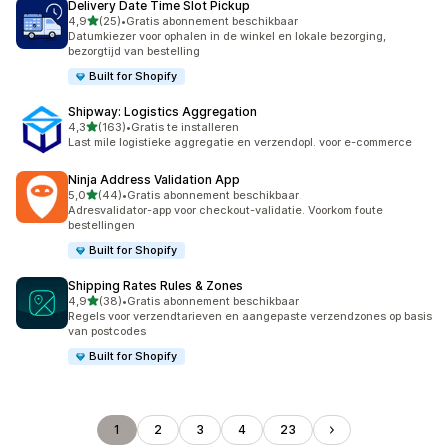
Delivery Date Time Slot Pickup
van 5 sterren
4,9
(25)
•
Gratis abonnement beschikbaar
25 recensies in totaal
Datumkiezer voor ophalen in de winkel en lokale bezorging,
bezorgtijd van bestelling
Built for Shopify
Shipway: Logistics Aggregation
van 5 sterren
4,3
(163)
•
Gratis te installeren
163 recensies in totaal
Last mile logistieke aggregatie en verzendopl. voor e-commerce
Ninja Address Validation App
van 5 sterren
5,0
(44)
•
Gratis abonnement beschikbaar
44 recensies in totaal
Adresvalidator-app voor checkout-validatie. Voorkom foute
bestellingen
Built for Shopify
Shipping Rates Rules & Zones
van 5 sterren
4,9
(38)
•
Gratis abonnement beschikbaar
38 recensies in totaal
Regels voor verzendtarieven en aangepaste verzendzones op basis
van postcodes
Built for Shopify
1
2
3
4
23