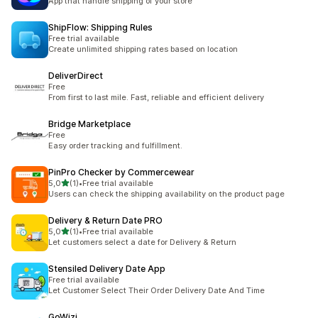
App that handle shipping of your store
ShipFlow: Shipping Rules
Free trial available
Create unlimited shipping rates based on location
DeliverDirect
Free
From first to last mile. Fast, reliable and efficient delivery
Bridge Marketplace
Free
Easy order tracking and fulfillment.
PinPro Checker by Commercewear
de 5 estrelas
5,0
(1)
•
Free trial available
1 total de avaliações
Users can check the shipping availability on the product page
Delivery & Return Date PRO
de 5 estrelas
5,0
(1)
•
Free trial available
1 total de avaliações
Let customers select a date for Delivery & Return
Stensiled Delivery Date App
Free trial available
Let Customer Select Their Order Delivery Date And Time
GoWizi