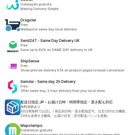
Instalação gratuita
Making Delivery Simple
Dragster
Free
Melbourne same day local delivery
Send247 ‑ Same Day Delivery UK
Free
Save up to 60% on SAME DAY delivery in UK
ShipSense
Free
Show precise delivery ETA on product pages to boost conversion
Samdai ‑ Same day 2h Delivery
Free
Offer same day, 2 hour delivery from your local store.
配送日指定.JP ‑ お届け日時・時間帯指定・置き配も対応
無料体験あり
30日間無料でお試し！商品別日時・置き配指定可。注文CSV出力機能。
CVRを改善する離島・お届け目安・翌日配送バッジを搭載。
Mapotempo
Installation gratuite
Optimisez vos tournées de livraisons et notifiez en temps réel