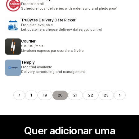
Free to install
Schedule local deliveries with order sync and photo proof
TruBytes Delivery Date Picker
Free plan available
Let customers choose delivery dates you control
Couriier
$19.99 /mois
Livraison express par coursiers à vélo.
Temply
Free trial available
Delivery scheduling and management
1
19
20
21
22
23
Quer adicionar uma