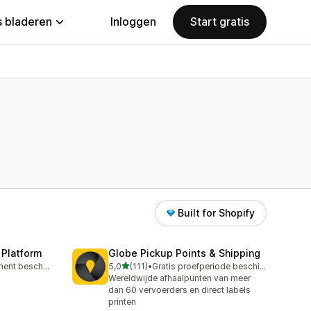
 bladeren
Inloggen
Start gratis
Built for Shopify
 Platform
Globe Pickup Points & Shipping
van 5 sterren
Gratis abonnement beschikbaar
5,0
(111)
•
Gratis proefperiode beschikbaar
111 recensies in totaal
Wereldwijde afhaalpunten van meer
dan 60 vervoerders en direct labels
printen