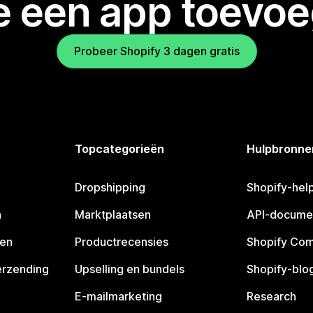
je een app toevo
Probeer Shopify 3 dagen gratis
Topcategorieën
Hulpbronne
Dropshipping
Shopify-hel
n
Marktplaatsen
API-docume
pen
Productrecensies
Shopify Co
erzending
Upselling en bundels
Shopify-blo
E-mailmarketing
Research