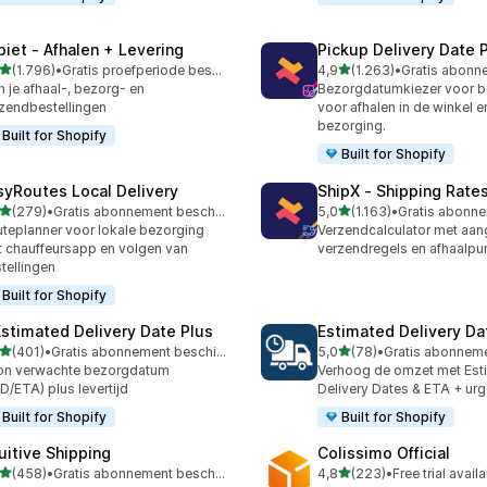
piet ‑ Afhalen + Levering
Pickup Delivery Date 
van 5 sterren
van 5 sterren
(1.796)
•
Gratis proefperiode beschikbaar
4,9
(1.263)
•
6 recensies in totaal
1263 recensies in totaal
n je afhaal-, bezorg- en
Bezorgdatumkiezer voor be
zendbestellingen
voor afhalen in de winkel e
bezorging.
Built for Shopify
Built for Shopify
syRoutes Local Delivery
ShipX ‑ Shipping Rate
van 5 sterren
van 5 sterren
(279)
•
Gratis abonnement beschikbaar
5,0
(1.163)
•
 recensies in totaal
1163 recensies in totaal
teplanner voor lokale bezorging
Verzendcalculator met aa
 chauffeursapp en volgen van
verzendregels en afhaalpu
tellingen
Built for Shopify
Estimated Delivery Date Plus
Estimated Delivery Da
van 5 sterren
van 5 sterren
(401)
•
Gratis abonnement beschikbaar
5,0
(78)
•
 recensies in totaal
78 recensies in totaal
on verwachte bezorgdatum
Verhoog de omzet met Est
D/ETA) plus levertijd
Delivery Dates & ETA + urg
Built for Shopify
Built for Shopify
tuitive Shipping
Colissimo Official
van 5 sterren
van 5 sterren
(458)
•
Gratis abonnement beschikbaar
4,8
(223)
•
Free trial avail
 recensies in totaal
223 recensies in totaal