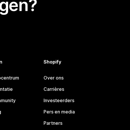
egen?
n
Shopify
pcentrum
Over ons
ntatie
Carrières
mmunity
Investeerders
g
Pers en media
Partners