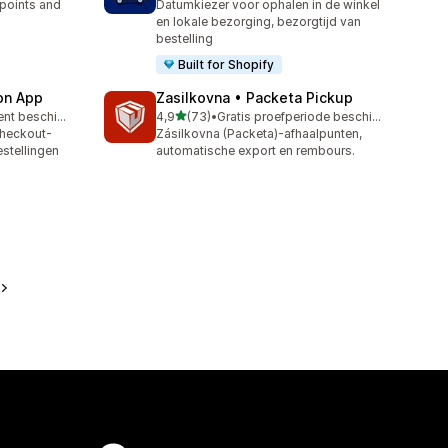
 points and
Datumkiezer voor ophalen in de winkel
en lokale bezorging, bezorgtijd van
bestelling
Built for Shopify
ion App
Zasilkovna • Packeta Pickup
van 5 sterren
Gratis abonnement beschikbaar
4,9
(73)
•
Gratis proefperiode beschikbaar
73 recensies in totaal
checkout-
Zásilkovna (Packeta)-afhaalpunten,
estellingen
automatische export en rembours.