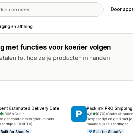
Door apps
rging en afhaling
ng met functies voor koerier volgen
etalen tot hoe ze je producten in handen
sent Estimated Delivery Date
Packlink PRO Shipping
van 5 sterren
van 5 sterren
(866)
•
Gratis
4,8
(870)
•
 recensies in totaal
870 recensies in totaal
n geschatte bezorgdatum plus
Bespaar tijd en geld met je
zendtijd (EDD/ETA)
maandelijkse zendingen
Built for Shopify
Built for Shopify