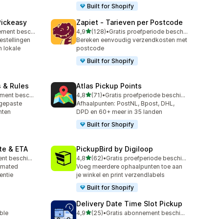
Built for Shopify
Pickeasy
Zapiet ‑ Tarieven per Postcode
van 5 sterren
Gratis abonnement beschikbaar
4,9
(128)
•
Gratis proefperiode beschikbaar
128 recensies in totaal
stellingen
Bereken eenvoudig verzendkosten met
n lokale
postcode
Built for Shopify
s & Rules
Atlas Pickup Points
van 5 sterren
Gratis abonnement beschikbaar
4,8
(71)
•
Gratis proefperiode beschikbaar
71 recensies in totaal
ngepaste
Afhaalpunten: PostNL, Bpost, DHL,
nten
DPD en 60+ meer in 35 landen
Built for Shopify
te & ETA
PickupBird by Digiloop
van 5 sterren
Gratis abonnement beschikbaar
4,8
(62)
•
Gratis proefperiode beschikbaar
62 recensies in totaal
imated
Voeg meerdere ophaalpunten toe aan
entie
je winkel en print verzendlabels
Built for Shopify
Delivery Date Time Slot Pickup
van 5 sterren
able
4,9
(25)
•
Gratis abonnement beschikbaar
25 recensies in totaal