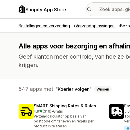
Shopify App Store
Bestellingen en verzending
Verzendoplossingen
Bezo
Alle apps voor bezorging en afhali
Geef klanten meer controle, van hoe ze b
krijgen.
547 apps met
Koerier volgen
Wissen
SMART Shipping Rates & Rules
Es
van 5 sterren
4,9
(316)
•
Gratis
5,0
316 recensies in totaal
866
Verzendcalculator op basis van
Too
postcode om tarieven en regels per
ver
product in te stellen