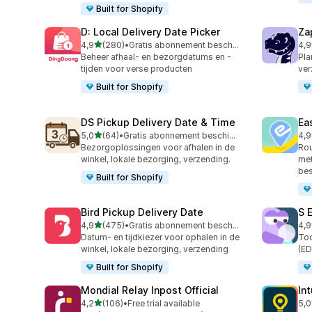
Built for Shopify
D: Local Delivery Date Picker
Za
van 5 sterren
4,9
(280)
•
Gratis abonnement beschikbaar
4,9
280 recensies in totaal
179
Beheer afhaal- en bezorgdatums en -
Pla
tijden voor verse producten
ver
Built for Shopify
DS Pickup Delivery Date & Time
Ea
van 5 sterren
5,0
(64)
•
Gratis abonnement beschikbaar
4,9
64 recensies in totaal
279
Bezorgoplossingen voor afhalen in de
Rou
winkel, lokale bezorging, verzending.
met
bes
Built for Shopify
Bird Pickup Delivery Date
S 
van 5 sterren
4,9
(475)
•
Gratis abonnement beschikbaar
4,9
475 recensies in totaal
401
Datum- en tijdkiezer voor ophalen in de
To
winkel, lokale bezorging, verzending
(ED
Built for Shopify
Mondial Relay Inpost Official
In
van 5 sterren
4,2
(106)
•
Free trial available
5,0
106 recensies in totaal
458