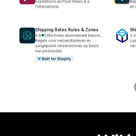
Expéditions en Point Relais & à
Bep
l'International
en 
Shipping Rates Rules & Zones
Sh
van 5 sterren
4,9
(38)
•
Gratis abonnement beschikbaar
4,3
38 recensies in totaal
162
Regels voor verzendtarieven en
Las
aangepaste verzendzones op basis
ver
van postcodes
Built for Shopify