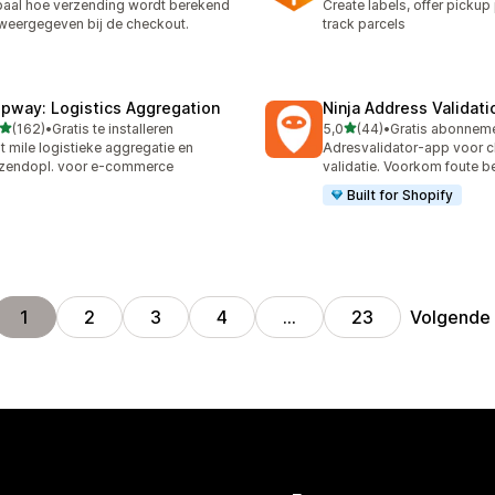
aal hoe verzending wordt berekend
Create labels, offer pickup
weergegeven bij de checkout.
track parcels
ipway: Logistics Aggregation
Ninja Address Validat
van 5 sterren
van 5 sterren
(162)
•
Gratis te installeren
5,0
(44)
•
 recensies in totaal
44 recensies in totaal
t mile logistieke aggregatie en
Adresvalidator-app voor 
zendopl. voor e-commerce
validatie. Voorkom foute b
Built for Shopify
Volgende
1
2
3
4
…
23