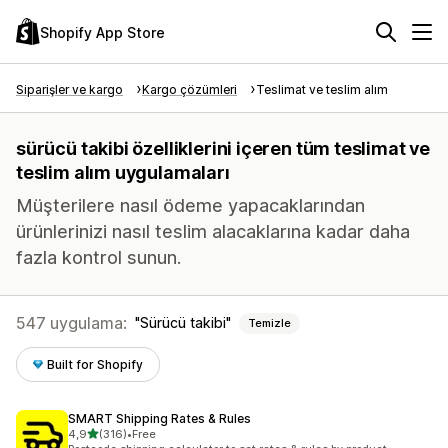
Shopify App Store
Siparişler ve kargo
Kargo çözümleri
Teslimat ve teslim alım
sürücü takibi özelliklerini içeren tüm teslimat ve
teslim alım uygulamaları
Müşterilere nasıl ödeme yapacaklarından
ürünlerinizi nasıl teslim alacaklarına kadar daha
fazla kontrol sunun.
547 uygulama:
Sürücü takibi
Temizle
Built for Shopify
SMART Shipping Rates & Rules
5 yıldız üzerinden
4,9
(316)
•
Free
toplam 316 değerlendirme