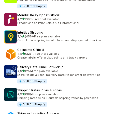
Built for Shopify
Mondial Relay Inpost Official
5 yıldız üzerinden
4,2
(106)
•
Free trial available
toplam 106 değerlendirme
Expéditions en Point Relais & à l'International
Intuitive Shipping
5 yıldız üzerinden
5,0
(458)
•
Free plan available
toplam 458 değerlendirme
Control how shipping is calculated and displayed at checkout.
Colissimo Official
5 yıldız üzerinden
4,8
(223)
•
Free trial available
toplam 223 değerlendirme
Create labels, offer pickup points and track parcels
Delivery Date Time Slot Pickup
5 yıldız üzerinden
4,9
(25)
•
Free plan available
toplam 25 değerlendirme
Store Pickup & Local Delivery Date Picker, order delivery time
Built for Shopify
Shipping Rates Rules & Zones
5 yıldız üzerinden
4,9
(38)
•
Free plan available
toplam 38 değerlendirme
Shipping rates rules & custom shipping zones by postcodes
Built for Shopify
Shipway: Logistics Aggregation