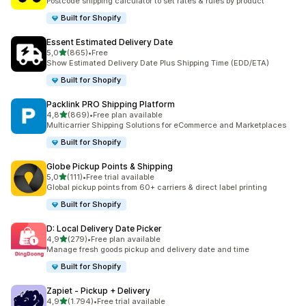
Postcode shipping calculator to set rates & rules by product
Built for Shopify
Essent Estimated Delivery Date
5 yıldız üzerinden
5,0
(865)
•
Free
toplam 865 değerlendirme
Show Estimated Delivery Date Plus Shipping Time (EDD/ETA)
Built for Shopify
Packlink PRO Shipping Platform
5 yıldız üzerinden
4,8
(869)
•
Free plan available
toplam 869 değerlendirme
Multicarrier Shipping Solutions for eCommerce and Marketplaces
Built for Shopify
Globe Pickup Points & Shipping
5 yıldız üzerinden
5,0
(111)
•
Free trial available
toplam 111 değerlendirme
Global pickup points from 60+ carriers & direct label printing
Built for Shopify
D: Local Delivery Date Picker
5 yıldız üzerinden
4,9
(279)
•
Free plan available
toplam 279 değerlendirme
Manage fresh goods pickup and delivery date and time
Built for Shopify
Zapiet ‑ Pickup + Delivery
5 yıldız üzerinden
4,9
(1.794)
•
Free trial available
toplam 1794 değerlendirme