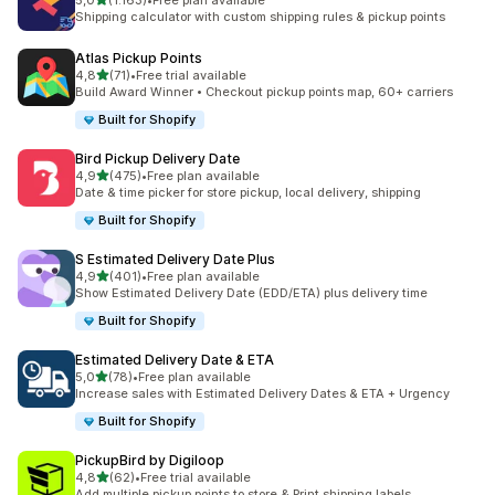
5,0
(1.163)
•
Free plan available
toplam 1163 değerlendirme
Shipping calculator with custom shipping rules & pickup points
Atlas Pickup Points
5 yıldız üzerinden
4,8
(71)
•
Free trial available
toplam 71 değerlendirme
Build Award Winner • Checkout pickup points map, 60+ carriers
Built for Shopify
Bird Pickup Delivery Date
5 yıldız üzerinden
4,9
(475)
•
Free plan available
toplam 475 değerlendirme
Date & time picker for store pickup, local delivery, shipping
Built for Shopify
S Estimated Delivery Date Plus
5 yıldız üzerinden
4,9
(401)
•
Free plan available
toplam 401 değerlendirme
Show Estimated Delivery Date (EDD/ETA) plus delivery time
Built for Shopify
Estimated Delivery Date & ETA
5 yıldız üzerinden
5,0
(78)
•
Free plan available
toplam 78 değerlendirme
Increase sales with Estimated Delivery Dates & ETA + Urgency
Built for Shopify
PickupBird by Digiloop
5 yıldız üzerinden
4,8
(62)
•
Free trial available
toplam 62 değerlendirme
Add multiple pickup points to store & Print shipping labels