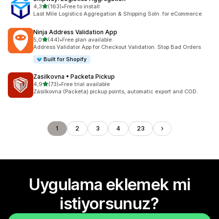
5 yıldız üzerinden
4,3
(163)
•
Free to install
toplam 163 değerlendirme
Last Mile Logistics Aggregation & Shipping Soln. for eCommerce
Ninja Address Validation App
5 yıldız üzerinden
5,0
(44)
•
Free plan available
toplam 44 değerlendirme
Address Validator App for Checkout Validation. Stop Bad Orders
Built for Shopify
Zasilkovna • Packeta Pickup
5 yıldız üzerinden
4,9
(73)
•
Free trial available
toplam 73 değerlendirme
Zásilkovna (Packeta) pickup points, automatic export and COD.
1
2
3
4
23
Uygulama eklemek mi
istiyorsunuz?