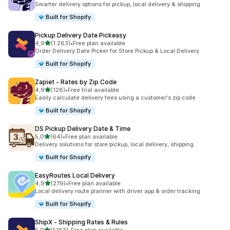
Smarter delivery options for pickup, local delivery & shipping
Built for Shopify
Pickup Delivery Date Pickeasy
5 yıldız üzerinden
4,9
(1.263)
•
Free plan available
toplam 1263 değerlendirme
Order Delivery Date Picker for Store Pickup & Local Delivery.
Built for Shopify
Zapiet ‑ Rates by Zip Code
5 yıldız üzerinden
4,9
(128)
•
Free trial available
toplam 128 değerlendirme
Easily calculate delivery fees using a customer's zip code
Built for Shopify
DS Pickup Delivery Date & Time
5 yıldız üzerinden
5,0
(64)
•
Free plan available
toplam 64 değerlendirme
Delivery solutions for store pickup, local delivery, shipping.
Built for Shopify
EasyRoutes Local Delivery
5 yıldız üzerinden
4,9
(279)
•
Free plan available
toplam 279 değerlendirme
Local delivery route planner with driver app & order tracking
Built for Shopify
ShipX ‑ Shipping Rates & Rules
5 yıldız üzerinden