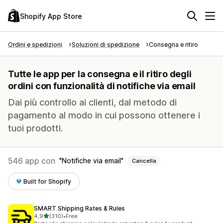
Shopify App Store
Ordini e spedizioni
Soluzioni di spedizione
Consegna e ritiro
Tutte le app per la consegna e il ritiro degli
ordini con funzionalità di notifiche via email
Dai più controllo ai clienti, dal metodo di
pagamento al modo in cui possono ottenere i
tuoi prodotti.
546 app con
Notifiche via email
Cancella
Built for Shopify
SMART Shipping Rates & Rules
stelle su 5
4,9
(310)
•
Free
310 recensioni totali