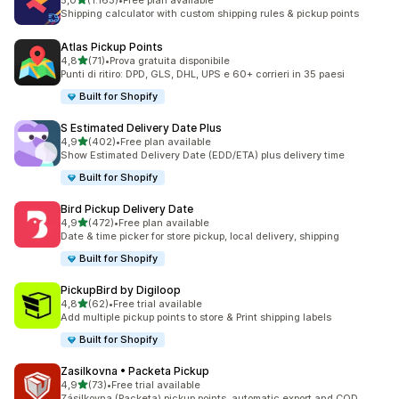
5,0
(1.163)
•
Free plan available
1163 recensioni totali
Shipping calculator with custom shipping rules & pickup points
Atlas Pickup Points
stelle su 5
4,8
(71)
•
Prova gratuita disponibile
71 recensioni totali
Punti di ritiro: DPD, GLS, DHL, UPS e 60+ corrieri in 35 paesi
Built for Shopify
S Estimated Delivery Date Plus
stelle su 5
4,9
(402)
•
Free plan available
402 recensioni totali
Show Estimated Delivery Date (EDD/ETA) plus delivery time
Built for Shopify
Bird Pickup Delivery Date
stelle su 5
4,9
(472)
•
Free plan available
472 recensioni totali
Date & time picker for store pickup, local delivery, shipping
Built for Shopify
PickupBird by Digiloop
stelle su 5
4,8
(62)
•
Free trial available
62 recensioni totali
Add multiple pickup points to store & Print shipping labels
Built for Shopify
Zasilkovna • Packeta Pickup
stelle su 5
4,9
(73)
•
Free trial available
73 recensioni totali
Zásilkovna (Packeta) pickup points, automatic export and COD.