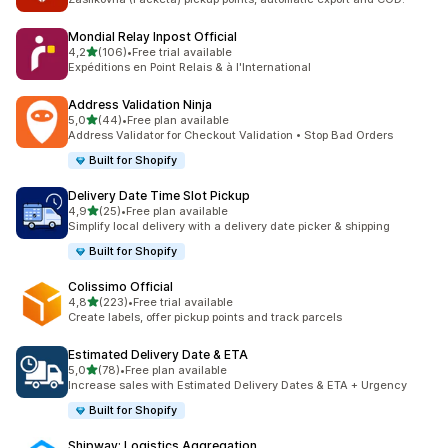
Mondial Relay Inpost Official
stelle su 5
4,2
(106)
•
Free trial available
106 recensioni totali
Expéditions en Point Relais & à l'International
Address Validation Ninja
stelle su 5
5,0
(44)
•
Free plan available
44 recensioni totali
Address Validator for Checkout Validation • Stop Bad Orders
Built for Shopify
Delivery Date Time Slot Pickup
stelle su 5
4,9
(25)
•
Free plan available
25 recensioni totali
Simplify local delivery with a delivery date picker & shipping
Built for Shopify
Colissimo Official
stelle su 5
4,8
(223)
•
Free trial available
223 recensioni totali
Create labels, offer pickup points and track parcels
Estimated Delivery Date & ETA
stelle su 5
5,0
(78)
•
Free plan available
78 recensioni totali
Increase sales with Estimated Delivery Dates & ETA + Urgency
Built for Shopify
Shipway: Logistics Aggregation