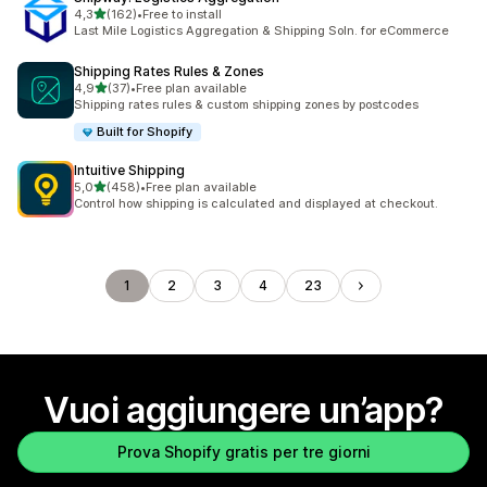
stelle su 5
4,3
(162)
•
Free to install
162 recensioni totali
Last Mile Logistics Aggregation & Shipping Soln. for eCommerce
Shipping Rates Rules & Zones
stelle su 5
4,9
(37)
•
Free plan available
37 recensioni totali
Shipping rates rules & custom shipping zones by postcodes
Built for Shopify
Intuitive Shipping
stelle su 5
5,0
(458)
•
Free plan available
458 recensioni totali
Control how shipping is calculated and displayed at checkout.
1
2
3
4
23
Vuoi aggiungere un’app?
Prova Shopify gratis per tre giorni