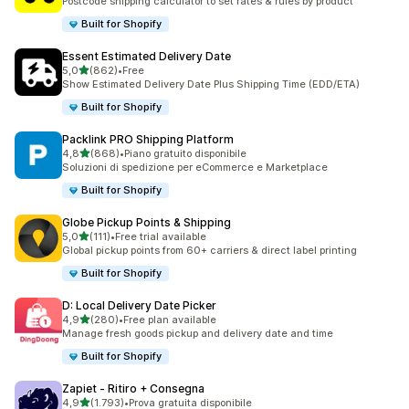
Postcode shipping calculator to set rates & rules by product
Built for Shopify
Essent Estimated Delivery Date
stelle su 5
5,0
(862)
•
Free
862 recensioni totali
Show Estimated Delivery Date Plus Shipping Time (EDD/ETA)
Built for Shopify
Packlink PRO Shipping Platform
stelle su 5
4,8
(868)
•
Piano gratuito disponibile
868 recensioni totali
Soluzioni di spedizione per eCommerce e Marketplace
Built for Shopify
Globe Pickup Points & Shipping
stelle su 5
5,0
(111)
•
Free trial available
111 recensioni totali
Global pickup points from 60+ carriers & direct label printing
Built for Shopify
D: Local Delivery Date Picker
stelle su 5
4,9
(280)
•
Free plan available
280 recensioni totali
Manage fresh goods pickup and delivery date and time
Built for Shopify
Zapiet ‑ Ritiro + Consegna
stelle su 5
4,9
(1.793)
•
Prova gratuita disponibile
1793 recensioni totali