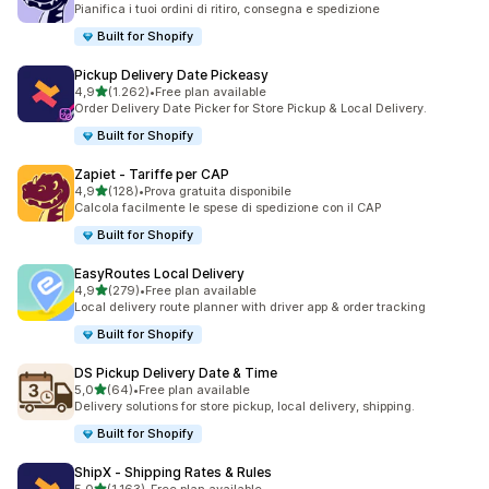
Pianifica i tuoi ordini di ritiro, consegna e spedizione
Built for Shopify
Pickup Delivery Date Pickeasy
stelle su 5
4,9
(1.262)
•
Free plan available
1262 recensioni totali
Order Delivery Date Picker for Store Pickup & Local Delivery.
Built for Shopify
Zapiet ‑ Tariffe per CAP
stelle su 5
4,9
(128)
•
Prova gratuita disponibile
128 recensioni totali
Calcola facilmente le spese di spedizione con il CAP
Built for Shopify
EasyRoutes Local Delivery
stelle su 5
4,9
(279)
•
Free plan available
279 recensioni totali
Local delivery route planner with driver app & order tracking
Built for Shopify
DS Pickup Delivery Date & Time
stelle su 5
5,0
(64)
•
Free plan available
64 recensioni totali
Delivery solutions for store pickup, local delivery, shipping.
Built for Shopify
ShipX ‑ Shipping Rates & Rules
stelle su 5