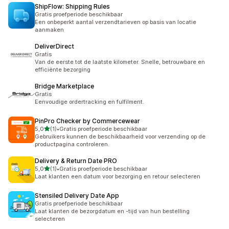
ShipFlow: Shipping Rules
Gratis proefperiode beschikbaar
Een onbeperkt aantal verzendtarieven op basis van locatie
aanmaken
DeliverDirect
Gratis
Van de eerste tot de laatste kilometer. Snelle, betrouwbare en
efficiënte bezorging
Bridge Marketplace
Gratis
Eenvoudige ordertracking en fulfilment.
PinPro Checker by Commercewear
van 5 sterren
5,0
(1)
•
Gratis proefperiode beschikbaar
1 recensies in totaal
Gebruikers kunnen de beschikbaarheid voor verzending op de
productpagina controleren.
Delivery & Return Date PRO
van 5 sterren
5,0
(1)
•
Gratis proefperiode beschikbaar
1 recensies in totaal
Laat klanten een datum voor bezorging en retour selecteren
Stensiled Delivery Date App
Gratis proefperiode beschikbaar
Laat klanten de bezorgdatum en -tijd van hun bestelling
selecteren