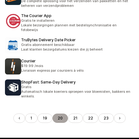
De complete oplossing voor het verzenden van pakketten en het
beheren van verzendproblemen
The Courier App
Gratis te installeren
Lokale bezorgingen plannen met bestelsynchronisatie en
fotobewijs
TruBytes Delivery Date Picker
Gratis abonnement beschikbaar
Laat klanten bezorgdatums kiezen die jij beheert
Couriier
$19.99 /mois
Livraison express par coursiers à vélo.
ShopFast: Same‑Day Delivery
Gratis
Automatisch lokale koeriers oproepen voor bloemisten, bakkers en
winkels.
1
19
20
21
22
23