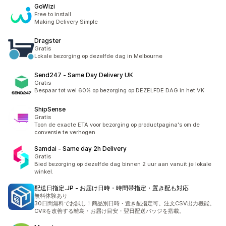
GoWizi
Free to install
Making Delivery Simple
Dragster
Gratis
Lokale bezorging op dezelfde dag in Melbourne
Send247 ‑ Same Day Delivery UK
Gratis
Bespaar tot wel 60% op bezorging op DEZELFDE DAG in het VK
ShipSense
Gratis
Toon de exacte ETA voor bezorging op productpagina's om de
conversie te verhogen
Samdai ‑ Same day 2h Delivery
Gratis
Bied bezorging op dezelfde dag binnen 2 uur aan vanuit je lokale
winkel.
配送日指定.JP ‑ お届け日時・時間帯指定・置き配も対応
無料体験あり
30日間無料でお試し！商品別日時・置き配指定可。注文CSV出力機能。
CVRを改善する離島・お届け目安・翌日配送バッジを搭載。