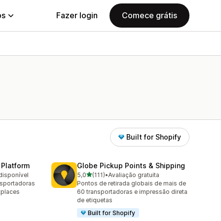
ps
Fazer login
Comece grátis
Built for Shopify
 Platform
Globe Pickup Points & Shipping
de 5 estrelas
disponível
5,0
(111)
•
Avaliação gratuita
111 avaliações ao todo
nsportadoras
Pontos de retirada globais de mais de
tplaces
60 transportadoras e impressão direta
de etiquetas
Built for Shopify