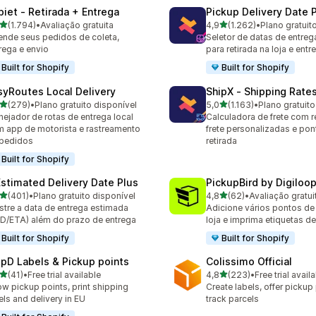
piet ‑ Retirada + Entrega
Pickup Delivery Date 
de 5 estrelas
de 5 estrelas
(1.794)
•
Avaliação gratuita
4,9
(1.262)
•
Plano gratuit
4 avaliações ao todo
1262 avaliações ao todo
nde seus pedidos de coleta,
Seletor de datas de entre
rega e envio
para retirada na loja e entr
Built for Shopify
Built for Shopify
syRoutes Local Delivery
ShipX ‑ Shipping Rate
de 5 estrelas
de 5 estrelas
(279)
•
Plano gratuito disponível
5,0
(1.163)
•
Plano gratuito
 avaliações ao todo
1163 avaliações ao todo
nejador de rotas de entrega local
Calculadora de frete com r
 app de motorista e rastreamento
frete personalizadas e pon
 pedidos
retirada
Built for Shopify
Estimated Delivery Date Plus
PickupBird by Digiloo
de 5 estrelas
de 5 estrelas
(401)
•
Plano gratuito disponível
4,8
(62)
•
Avaliação gratui
 avaliações ao todo
62 avaliações ao todo
tre a data de entrega estimada
Adicione vários pontos de 
D/ETA) além do prazo de entrega
loja e imprima etiquetas de
Built for Shopify
Built for Shopify
ipD Labels & Pickup points
Colissimo Official
de 5 estrelas
de 5 estrelas
(41)
•
Free trial available
4,8
(223)
•
Free trial avail
avaliações ao todo
223 avaliações ao todo
w pickup points, print shipping
Create labels, offer pickup
els and delivery in EU
track parcels