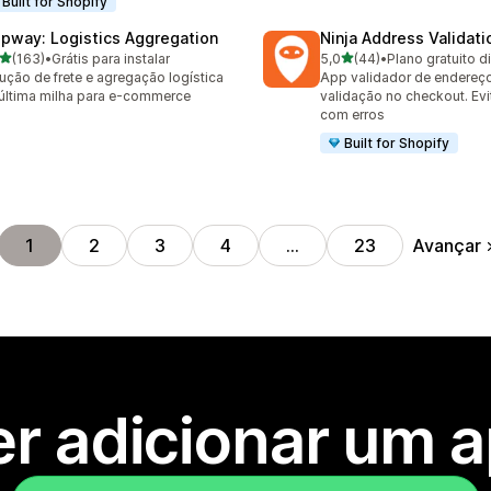
Built for Shopify
ipway: Logistics Aggregation
Ninja Address Validat
de 5 estrelas
de 5 estrelas
(163)
•
Grátis para instalar
5,0
(44)
•
Plano gratuito d
 avaliações ao todo
44 avaliações ao todo
ução de frete e agregação logística
App validador de endereç
última milha para e-commerce
validação no checkout. Ev
com erros
Built for Shopify
Avançar
1
2
3
4
…
23
r adicionar um 