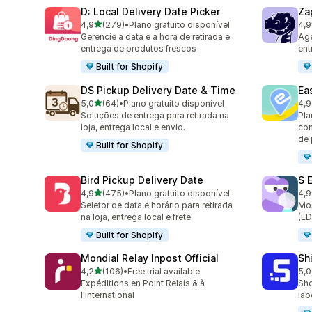
D: Local Delivery Date Picker
Za
de 5 estrelas
4,9
(279)
•
Plano gratuito disponível
4,9
279 avaliações ao todo
179
Gerencie a data e a hora de retirada e
Age
entrega de produtos frescos
ent
Built for Shopify
DS Pickup Delivery Date & Time
Ea
de 5 estrelas
5,0
(64)
•
Plano gratuito disponível
4,9
64 avaliações ao todo
279
Soluções de entrega para retirada na
Pla
loja, entrega local e envio.
com
de
Built for Shopify
Bird Pickup Delivery Date
S 
de 5 estrelas
4,9
(475)
•
Plano gratuito disponível
4,9
475 avaliações ao todo
401
Seletor de data e horário para retirada
Mos
na loja, entrega local e frete
(ED
Built for Shopify
Mondial Relay Inpost Official
Sh
de 5 estrelas
4,2
(106)
•
Free trial available
5,0
106 avaliações ao todo
41 
Expéditions en Point Relais & à
Sho
l'International
lab