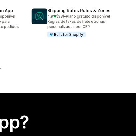
ion App
Shipping Rates Rules & Zones
de 5 estrelas
isponível
4,9
(38)
•
Plano gratuito disponível
38 avaliações ao todo
o para
Regras de taxas de frete e zonas
ite pedidos
personalizadas por CEP
Built for Shopify
app?