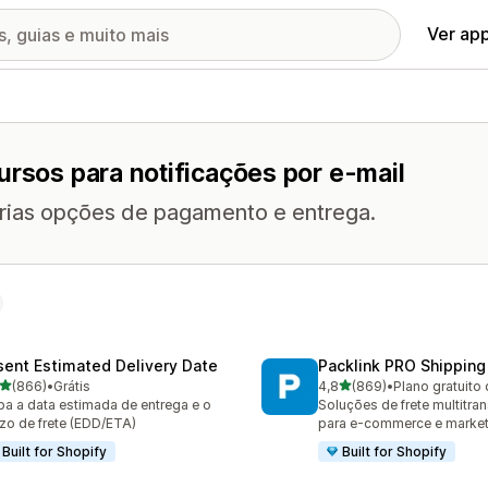
Ver ap
ursos para notificações por e-mail
árias opções de pagamento e entrega.
sent Estimated Delivery Date
Packlink PRO Shipping
de 5 estrelas
de 5 estrelas
(866)
•
Grátis
4,8
(869)
•
Plano gratuito 
 avaliações ao todo
869 avaliações ao todo
ba a data estimada de entrega e o
Soluções de frete multitra
zo de frete (EDD/ETA)
para e-commerce e marke
Built for Shopify
Built for Shopify