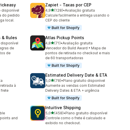
Pickeasy
Zapiet ‑ Taxas por CEP
de 5 estrelas
o disponível
4,9
(128)
•
Avaliação gratuita
128 avaliações ao todo
ga do pedido
Calcule facilmente a entrega usando o
ega local.
CEP do cliente
Built for Shopify
s & Rules
Atlas Pickup Points
de 5 estrelas
 disponível
4,8
(71)
•
Avaliação gratuita
71 avaliações ao todo
egras de
Vencedor do Build Award • Mapa de
tos de
pontos de retirada no checkout e mais
de 60 transportadoras
Built for Shopify
p
Estimated Delivery Date & ETA
de 5 estrelas
ta
5,0
(78)
•
Plano gratuito disponível
78 avaliações ao todo
retirada à
Aumente as vendas com Estimated
 frete
Delivery Dates & ETA + urgência
Built for Shopify
Intuitive Shipping
de 5 estrelas
able
5,0
(458)
•
Plano gratuito disponível
458 avaliações ao todo
 points and
Controle como o frete é calculado e
exibido no checkout.