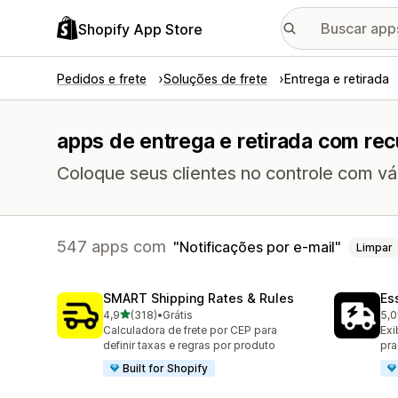
Shopify App Store
Pedidos e frete
Soluções de frete
Entrega e retirada
apps de entrega e retirada com rec
Coloque seus clientes no controle com v
547 apps com
Notificações por e-mail
Limpar
SMART Shipping Rates & Rules
Es
de 5 estrelas
4,9
(318)
•
Grátis
5,0
318 avaliações ao todo
866
Calculadora de frete por CEP para
Exi
definir taxas e regras por produto
pra
Built for Shopify