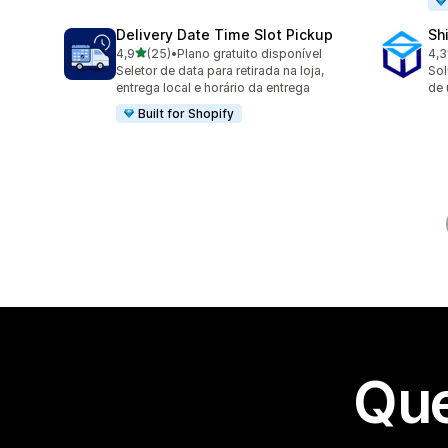
Delivery Date Time Slot Pickup
Sh
de 5 estrelas
4,9
(25)
•
Plano gratuito disponível
4,3
25 avaliações ao todo
163
Seletor de data para retirada na loja,
Sol
entrega local e horário da entrega
de 
Built for Shopify
Que