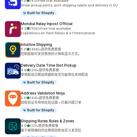
星（满分 5 星）
5.0
(41)
•
Free trial available
总共 41 条评论
Show pickup points, print shipping labels and delivery in EU
Built for Shopify
Mondial Relay Inpost Official
星（满分 5 星）
4.2
(106)
•
Free trial available
总共 106 条评论
Expéditions en Point Relais & à l'International
Intuitive Shipping
星（满分 5 星）
5.0
(458)
•
提供免费套餐
总共 458 条评论
控制结账时发货费用的计算和显示方式。
Delivery Date Time Slot Pickup
星（满分 5 星）
4.9
(24)
•
提供免费套餐
总共 24 条评论
使用配送日期选择器和发货功能简化本地配送
Built for Shopify
Address Validation Ninja
星（满分 5 星）
5.0
(44)
•
提供免费套餐
总共 44 条评论
结账验证专用地址验证器 • 拦截问题订单
Built for Shopify
Shipping Rates Rules & Zones
星（满分 5 星）
4.9
(37)
•
提供免费套餐
总共 37 条评论
基于邮政编码的运费规则和自定义发货区