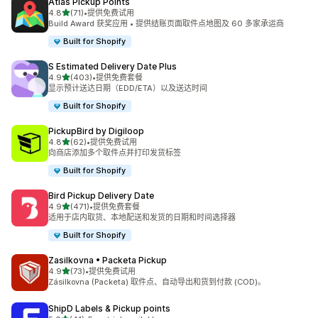
Atlas Pickup Points
星（满分 5 星）
4.8
(71)
•
提供免费试用
总共 71 条评论
Build Award 获奖应用 • 提供结账页面取件点地图及 60 多家承运商
Built for Shopify
S Estimated Delivery Date Plus
星（满分 5 星）
4.9
(403)
•
提供免费套餐
总共 403 条评论
显示预计送达日期（EDD/ETA）以及送达时间
Built for Shopify
PickupBird by Digiloop
星（满分 5 星）
4.8
(62)
•
提供免费试用
总共 62 条评论
向商店添加多个取件点并打印发货标签
Built for Shopify
Bird Pickup Delivery Date
星（满分 5 星）
4.9
(471)
•
提供免费套餐
总共 471 条评论
适用于店内取货、本地配送和发货的日期和时间选择器
Built for Shopify
Zasilkovna • Packeta Pickup
星（满分 5 星）
4.9
(73)
•
提供免费试用
总共 73 条评论
Zásilkovna (Packeta) 取件点、自动导出和货到付款 (COD)。
ShipD Labels & Pickup points