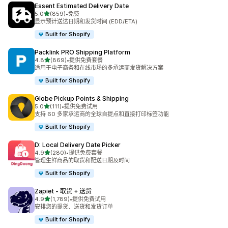
Essent Estimated Delivery Date
星（满分 5 星）
5.0
(859)
•
免费
总共 859 条评论
显示预计送达日期和发货时间 (EDD/ETA)
Built for Shopify
Packlink PRO Shipping Platform
星（满分 5 星）
4.8
(869)
•
提供免费套餐
总共 869 条评论
适用于电子商务和在线市场的多承运商发货解决方案
Built for Shopify
Globe Pickup Points & Shipping
星（满分 5 星）
5.0
(111)
•
提供免费试用
总共 111 条评论
支持 60 多家承运商的全球自提点和直接打印标签功能
Built for Shopify
D: Local Delivery Date Picker
星（满分 5 星）
4.9
(280)
•
提供免费套餐
总共 280 条评论
管理生鲜商品的取货和配送日期及时间
Built for Shopify
Zapiet ‑ 取货 + 送货
星（满分 5 星）
4.9
(1,789)
•
提供免费试用
总共 1789 条评论
安排您的提货、送货和发货订单
Built for Shopify