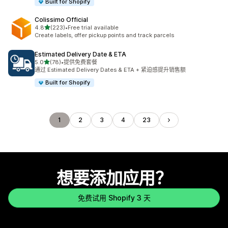
Built for Shopify
Colissimo Official
星（满分 5 星）
4.8
(223)
•
Free trial available
总共 223 条评论
Create labels, offer pickup points and track parcels
Estimated Delivery Date & ETA
星（满分 5 星）
5.0
(78)
•
提供免费套餐
总共 78 条评论
通过 Estimated Delivery Dates & ETA + 紧迫感提升销售额
Built for Shopify
1
2
3
4
23
想要添加应用？
免费试用 Shopify 3 天