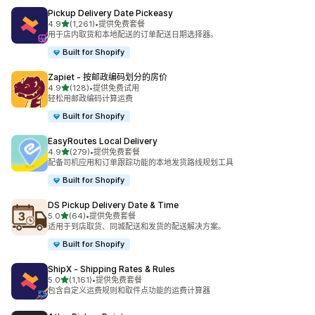
Pickup Delivery Date Pickeasy
星（满分 5 星）
4.9
(1,261)
•
提供免费套餐
总共 1261 条评论
用于店内取货和本地配送的订单配送日期选择器。
Built for Shopify
Zapiet ‑ 按邮政编码划分的房价
星（满分 5 星）
4.9
(128)
•
提供免费试用
总共 128 条评论
轻松用邮政编码计算运费
Built for Shopify
EasyRoutes Local Delivery
星（满分 5 星）
4.9
(279)
•
提供免费套餐
总共 279 条评论
配备司机应用和订单跟踪功能的本地发货路线规划工具
Built for Shopify
DS Pickup Delivery Date & Time
星（满分 5 星）
5.0
(64)
•
提供免费套餐
总共 64 条评论
适用于到店取货、同城配送和发货的配送解决方案。
Built for Shopify
ShipX ‑ Shipping Rates & Rules
星（满分 5 星）
5.0
(1,161)
•
提供免费套餐
总共 1161 条评论
包含自定义运费规则和取件点功能的运费计算器