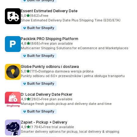
Built for Shopify
Essent Estimated Delivery Date
na 5 gwiazdek
5,0
(862)
•
Free
Łączna liczba recenzji: 862
Show Estimated Delivery Date Plus Shipping Time (EDD/ETA)
Built for Shopify
Packlink PRO Shipping Platform
na 5 gwiazdek
4,8
(868)
•
Free plan available
Łączna liczba recenzji: 868
Multicarrier Shipping Solutions for eCommerce and Marketplaces
Built for Shopify
Globe Punkty odbioru i dostawa
na 5 gwiazdek
5,0
(111)
•
Dostępna darmowa wersja próbna
Łączna liczba recenzji: 111
Punkty odbioru od 60+ przewoźników i pełna obsługa transportu
Built for Shopify
D: Local Delivery Date Picker
na 5 gwiazdek
4,9
(280)
•
Free plan available
Łączna liczba recenzji: 280
Manage fresh goods pickup and delivery date and time
Built for Shopify
Zapiet ‑ Pickup + Delivery
na 5 gwiazdek
4,9
(1 794)
•
Free trial available
Łączna liczba recenzji: 1794
Smarter delivery options for pickup, local delivery & shipping