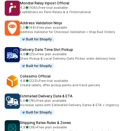
Mondial Relay Inpost Official
na 5 gwiazdek
4,2
(106)
•
Free trial available
Łączna liczba recenzji: 106
Expéditions en Point Relais & à l'International
Address Validation Ninja
na 5 gwiazdek
5,0
(44)
•
Free plan available
Łączna liczba recenzji: 44
Address Validator for Checkout Validation • Stop Bad Orders
Built for Shopify
Delivery Date Time Slot Pickup
na 5 gwiazdek
4,9
(25)
•
Free plan available
Łączna liczba recenzji: 25
Store Pickup & Local Delivery Date Picker, order delivery time
Built for Shopify
Colissimo Official
na 5 gwiazdek
4,8
(223)
•
Free trial available
Łączna liczba recenzji: 223
Create labels, offer pickup points and track parcels
Estimated Delivery Date & ETA
na 5 gwiazdek
5,0
(78)
•
Free plan available
Łączna liczba recenzji: 78
Increase sales with Estimated Delivery Dates & ETA + Urgency
Built for Shopify
Shipping Rates Rules & Zones
na 5 gwiazdek
4,9
(38)
•
Free plan available
Łączna liczba recenzji: 38