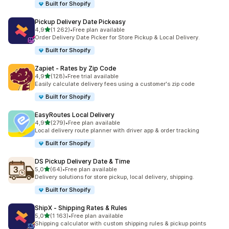
Built for Shopify
Pickup Delivery Date Pickeasy
na 5 gwiazdek
4,9
(1 262)
•
Free plan available
Łączna liczba recenzji: 1262
Order Delivery Date Picker for Store Pickup & Local Delivery.
Built for Shopify
Zapiet ‑ Rates by Zip Code
na 5 gwiazdek
4,9
(128)
•
Free trial available
Łączna liczba recenzji: 128
Easily calculate delivery fees using a customer's zip code
Built for Shopify
EasyRoutes Local Delivery
na 5 gwiazdek
4,9
(279)
•
Free plan available
Łączna liczba recenzji: 279
Local delivery route planner with driver app & order tracking
Built for Shopify
DS Pickup Delivery Date & Time
na 5 gwiazdek
5,0
(64)
•
Free plan available
Łączna liczba recenzji: 64
Delivery solutions for store pickup, local delivery, shipping.
Built for Shopify
ShipX ‑ Shipping Rates & Rules
na 5 gwiazdek
5,0
(1 163)
•
Free plan available
Łączna liczba recenzji: 1163
Shipping calculator with custom shipping rules & pickup points