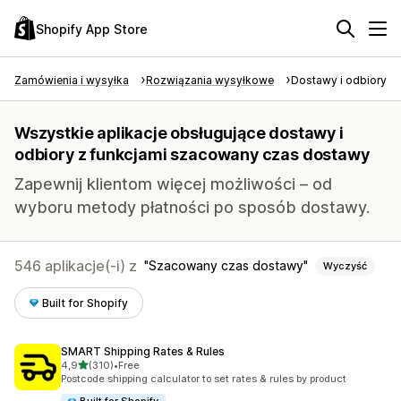
Shopify App Store
Zamówienia i wysyłka
Rozwiązania wysyłkowe
Dostawy i odbiory
Wszystkie aplikacje obsługujące dostawy i
odbiory z funkcjami szacowany czas dostawy
Zapewnij klientom więcej możliwości – od
wyboru metody płatności po sposób dostawy.
546 aplikacje(-i) z
Szacowany czas dostawy
Wyczyść
Built for Shopify
SMART Shipping Rates & Rules
na 5 gwiazdek
4,9
(310)
•
Free
Łączna liczba recenzji: 310
Postcode shipping calculator to set rates & rules by product