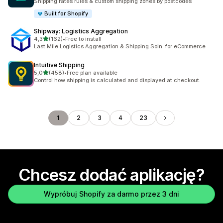
Shipping rates rules & custom shipping zones by postcodes
Built for Shopify
Shipway: Logistics Aggregation
na 5 gwiazdek
4,3
(162)
•
Free to install
Łączna liczba recenzji: 162
Last Mile Logistics Aggregation & Shipping Soln. for eCommerce
Intuitive Shipping
na 5 gwiazdek
5,0
(458)
•
Free plan available
Łączna liczba recenzji: 458
Control how shipping is calculated and displayed at checkout.
1
2
3
4
23
Chcesz dodać aplikację?
Wypróbuj Shopify za darmo przez 3 dni