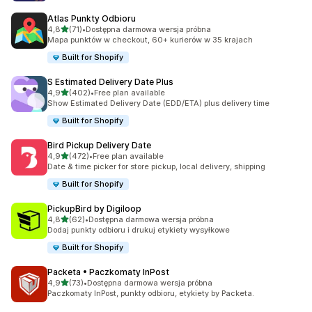
Atlas Punkty Odbioru
na 5 gwiazdek
4,8
(71)
•
Dostępna darmowa wersja próbna
Łączna liczba recenzji: 71
Mapa punktów w checkout, 60+ kurierów w 35 krajach
Built for Shopify
S Estimated Delivery Date Plus
na 5 gwiazdek
4,9
(402)
•
Free plan available
Łączna liczba recenzji: 402
Show Estimated Delivery Date (EDD/ETA) plus delivery time
Built for Shopify
Bird Pickup Delivery Date
na 5 gwiazdek
4,9
(472)
•
Free plan available
Łączna liczba recenzji: 472
Date & time picker for store pickup, local delivery, shipping
Built for Shopify
PickupBird by Digiloop
na 5 gwiazdek
4,8
(62)
•
Dostępna darmowa wersja próbna
Łączna liczba recenzji: 62
Dodaj punkty odbioru i drukuj etykiety wysyłkowe
Built for Shopify
Packeta • Paczkomaty InPost
na 5 gwiazdek
4,9
(73)
•
Dostępna darmowa wersja próbna
Łączna liczba recenzji: 73
Paczkomaty InPost, punkty odbioru, etykiety by Packeta.