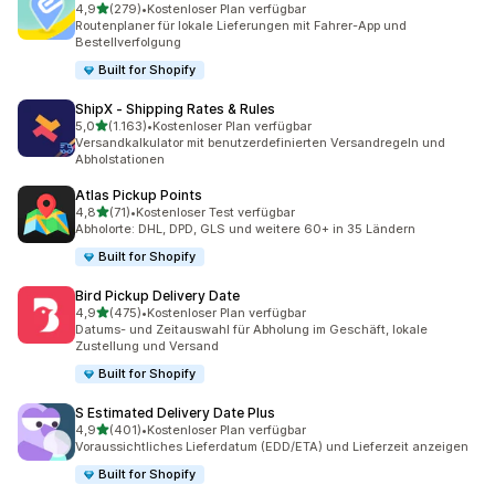
von 5 Sternen
4,9
(279)
•
Kostenloser Plan verfügbar
279 Rezensionen insgesamt
Routenplaner für lokale Lieferungen mit Fahrer-App und
Bestellverfolgung
Built for Shopify
ShipX ‑ Shipping Rates & Rules
von 5 Sternen
5,0
(1.163)
•
Kostenloser Plan verfügbar
1163 Rezensionen insgesamt
Versandkalkulator mit benutzerdefinierten Versandregeln und
Abholstationen
Atlas Pickup Points
von 5 Sternen
4,8
(71)
•
Kostenloser Test verfügbar
71 Rezensionen insgesamt
Abholorte: DHL, DPD, GLS und weitere 60+ in 35 Ländern
Built for Shopify
Bird Pickup Delivery Date
von 5 Sternen
4,9
(475)
•
Kostenloser Plan verfügbar
475 Rezensionen insgesamt
Datums- und Zeitauswahl für Abholung im Geschäft, lokale
Zustellung und Versand
Built for Shopify
S Estimated Delivery Date Plus
von 5 Sternen
4,9
(401)
•
Kostenloser Plan verfügbar
401 Rezensionen insgesamt
Voraussichtliches Lieferdatum (EDD/ETA) und Lieferzeit anzeigen
Built for Shopify