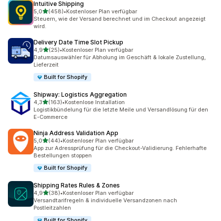
Intuitive Shipping
von 5 Sternen
5,0
(458)
•
Kostenloser Plan verfügbar
458 Rezensionen insgesamt
Steuern, wie der Versand berechnet und im Checkout angezeigt
wird.
Delivery Date Time Slot Pickup
von 5 Sternen
4,9
(25)
•
Kostenloser Plan verfügbar
25 Rezensionen insgesamt
Datumsauswähler für Abholung im Geschäft & lokale Zustellung,
Lieferzeit
Built for Shopify
Shipway: Logistics Aggregation
von 5 Sternen
4,3
(163)
•
Kostenlose Installation
163 Rezensionen insgesamt
Logistikbündelung für die letzte Meile und Versandlösung für den
E-Commerce
Ninja Address Validation App
von 5 Sternen
5,0
(44)
•
Kostenloser Plan verfügbar
44 Rezensionen insgesamt
App zur Adressprüfung für die Checkout-Validierung. Fehlerhafte
Bestellungen stoppen
Built for Shopify
Shipping Rates Rules & Zones
von 5 Sternen
4,9
(38)
•
Kostenloser Plan verfügbar
38 Rezensionen insgesamt
Versandtarifregeln & individuelle Versandzonen nach
Postleitzahlen
Built for Shopify