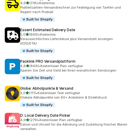
von 5 Sternen
4,9
(318)
•
Kostenlos
318 Rezensionen insgesamt
Postleitzahlen-Versandrechner zur Festlegung von Tarifen und
Regeln nach Produkt
Built for Shopify
Essent Estimated Delivery Date
von 5 Sternen
5,0
(866)
•
Kostenlos
866 Rezensionen insgesamt
Voraussichtliches Lieferdatum plus Versandzeit anzeigen
(EDD/ETA)
Built for Shopify
Packlink PRO Versandplattform
von 5 Sternen
4,8
(869)
•
Kostenloser Plan verfügbar
869 Rezensionen insgesamt
Sparen Sie Zeit und Geld bei Ihren monatlichen Sendungen
Built for Shopify
Globe: Abholpunkte & Versand
von 5 Sternen
5,0
(111)
•
Kostenloser Test verfügbar
111 Rezensionen insgesamt
Globale Abholpunkte von 60+ Anbietern & Direktdruck
Built for Shopify
D: Local Delivery Date Picker
von 5 Sternen
4,9
(279)
•
Kostenloser Plan verfügbar
279 Rezensionen insgesamt
Datum und Uhrzeit für die Abholung und Zustellung frischer Waren
verwalten