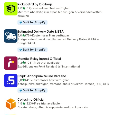
PickupBird by Digiloop
von 5 Sternen
4,8
(62)
•
Kostenloser Test verfügbar
62 Rezensionen insgesamt
Mehrere Abholorte zum Shop hinzufügen & Versandetiketten
drucken
Built for Shopify
Estimated Delivery Date & ETA
von 5 Sternen
5,0
(78)
•
Kostenloser Plan verfügbar
78 Rezensionen insgesamt
Steigere den Umsatz mit Estimated Delivery Dates & ETA +
Dringlichkeit
Built for Shopify
Mondial Relay Inpost Official
von 5 Sternen
4,2
(106)
•
Free trial available
106 Rezensionen insgesamt
Expéditions en Point Relais & à l'International
ShipD Abholpunkte und Versand
von 5 Sternen
5,0
(41)
•
Kostenloser Test verfügbar
41 Rezensionen insgesamt
Abholpunkte anzeigen, Versandlabels drucken: Hermes, DPD, GLS
Built for Shopify
Colissimo Official
von 5 Sternen
4,8
(223)
•
Free trial available
223 Rezensionen insgesamt
Create labels, offer pickup points and track parcels