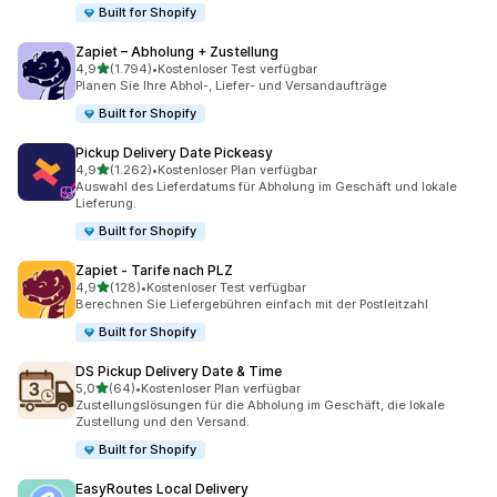
Built for Shopify
Zapiet – Abholung + Zustellung
von 5 Sternen
4,9
(1.794)
•
Kostenloser Test verfügbar
1794 Rezensionen insgesamt
Planen Sie Ihre Abhol-, Liefer- und Versandaufträge
Built for Shopify
Pickup Delivery Date Pickeasy
von 5 Sternen
4,9
(1.262)
•
Kostenloser Plan verfügbar
1262 Rezensionen insgesamt
Auswahl des Lieferdatums für Abholung im Geschäft und lokale
Lieferung.
Built for Shopify
Zapiet ‑ Tarife nach PLZ
von 5 Sternen
4,9
(128)
•
Kostenloser Test verfügbar
128 Rezensionen insgesamt
Berechnen Sie Liefergebühren einfach mit der Postleitzahl
Built for Shopify
DS Pickup Delivery Date & Time
von 5 Sternen
5,0
(64)
•
Kostenloser Plan verfügbar
64 Rezensionen insgesamt
Zustellungslösungen für die Abholung im Geschäft, die lokale
Zustellung und den Versand.
Built for Shopify
EasyRoutes Local Delivery