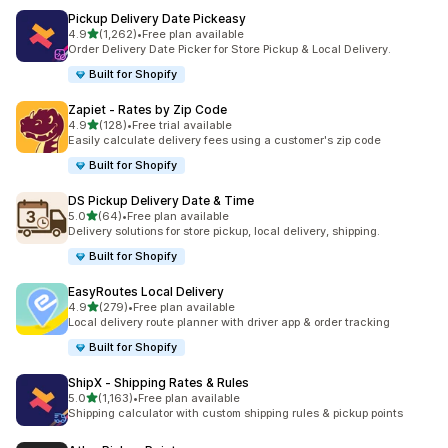
Pickup Delivery Date Pickeasy
5つ星中
4.9
(1,262)
•
Free plan available
合計レビュー数：1262件
Order Delivery Date Picker for Store Pickup & Local Delivery.
Built for Shopify
Zapiet ‑ Rates by Zip Code
5つ星中
4.9
(128)
•
Free trial available
合計レビュー数：128件
Easily calculate delivery fees using a customer's zip code
Built for Shopify
DS Pickup Delivery Date & Time
5つ星中
5.0
(64)
•
Free plan available
合計レビュー数：64件
Delivery solutions for store pickup, local delivery, shipping.
Built for Shopify
EasyRoutes Local Delivery
5つ星中
4.9
(279)
•
Free plan available
合計レビュー数：279件
Local delivery route planner with driver app & order tracking
Built for Shopify
ShipX ‑ Shipping Rates & Rules
5つ星中
5.0
(1,163)
•
Free plan available
合計レビュー数：1163件
Shipping calculator with custom shipping rules & pickup points