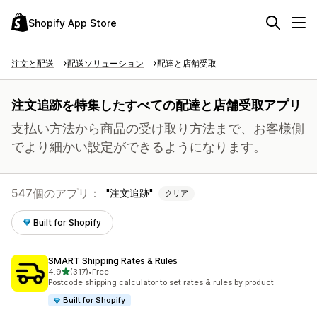
Shopify App Store
注文と配送
配送ソリューション
配達と店舗受取
注文追跡を特集したすべての配達と店舗受取アプリ
支払い方法から商品の受け取り方法まで、お客様側
でより細かい設定ができるようになります。
547個のアプリ：
注文追跡
クリア
Built for Shopify
SMART Shipping Rates & Rules
5つ星中
4.9
(317)
•
Free
合計レビュー数：317件
Postcode shipping calculator to set rates & rules by product
Built for Shopify