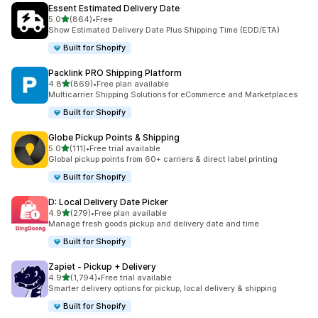
Essent Estimated Delivery Date
5つ星中
5.0
(864)
•
Free
合計レビュー数：864件
Show Estimated Delivery Date Plus Shipping Time (EDD/ETA)
Built for Shopify
Packlink PRO Shipping Platform
5つ星中
4.8
(869)
•
Free plan available
合計レビュー数：869件
Multicarrier Shipping Solutions for eCommerce and Marketplaces
Built for Shopify
Globe Pickup Points & Shipping
5つ星中
5.0
(111)
•
Free trial available
合計レビュー数：111件
Global pickup points from 60+ carriers & direct label printing
Built for Shopify
D: Local Delivery Date Picker
5つ星中
4.9
(279)
•
Free plan available
合計レビュー数：279件
Manage fresh goods pickup and delivery date and time
Built for Shopify
Zapiet ‑ Pickup + Delivery
5つ星中
4.9
(1,794)
•
Free trial available
合計レビュー数：1794件
Smarter delivery options for pickup, local delivery & shipping
Built for Shopify