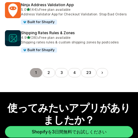
Ninja Address Validation App
5つ星中
5.0
(44)
•
Free plan available
合計レビュー数：44件
Address Validator App for Checkout Validation. Stop Bad Orders
Built for Shopify
Shipping Rates Rules & Zones
5つ星中
4.9
(38)
•
Free plan available
合計レビュー数：38件
Shipping rates rules & custom shipping zones by postcodes
Built for Shopify
1
2
3
4
23
使ってみたいアプリがあり
ましたか？
Shopifyを3日間無料でお試しください