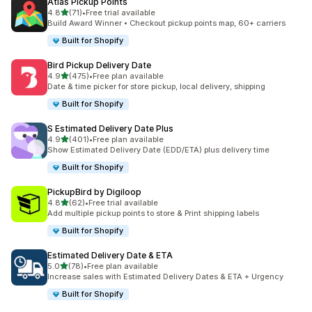
Atlas Pickup Points
5つ星中
4.8
(71)
•
Free trial available
合計レビュー数：71件
Build Award Winner • Checkout pickup points map, 60+ carriers
Built for Shopify
Bird Pickup Delivery Date
5つ星中
4.9
(475)
•
Free plan available
合計レビュー数：475件
Date & time picker for store pickup, local delivery, shipping
Built for Shopify
S Estimated Delivery Date Plus
5つ星中
4.9
(401)
•
Free plan available
合計レビュー数：401件
Show Estimated Delivery Date (EDD/ETA) plus delivery time
Built for Shopify
PickupBird by Digiloop
5つ星中
4.8
(62)
•
Free trial available
合計レビュー数：62件
Add multiple pickup points to store & Print shipping labels
Built for Shopify
Estimated Delivery Date & ETA
5つ星中
5.0
(78)
•
Free plan available
合計レビュー数：78件
Increase sales with Estimated Delivery Dates & ETA + Urgency
Built for Shopify