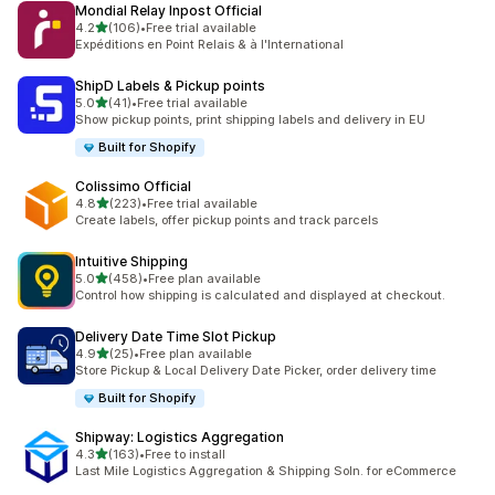
Mondial Relay Inpost Official
5つ星中
4.2
(106)
•
Free trial available
合計レビュー数：106件
Expéditions en Point Relais & à l'International
ShipD Labels & Pickup points
5つ星中
5.0
(41)
•
Free trial available
合計レビュー数：41件
Show pickup points, print shipping labels and delivery in EU
Built for Shopify
Colissimo Official
5つ星中
4.8
(223)
•
Free trial available
合計レビュー数：223件
Create labels, offer pickup points and track parcels
Intuitive Shipping
5つ星中
5.0
(458)
•
Free plan available
合計レビュー数：458件
Control how shipping is calculated and displayed at checkout.
Delivery Date Time Slot Pickup
5つ星中
4.9
(25)
•
Free plan available
合計レビュー数：25件
Store Pickup & Local Delivery Date Picker, order delivery time
Built for Shopify
Shipway: Logistics Aggregation
5つ星中
4.3
(163)
•
Free to install
合計レビュー数：163件
Last Mile Logistics Aggregation & Shipping Soln. for eCommerce