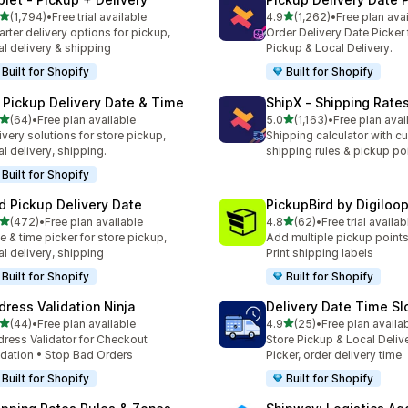
별 5개 중
별 5개 중
(1,794)
•
Free trial available
4.9
(1,262)
•
Free plan ava
리뷰 1794개
총 리뷰 1262개
rter delivery options for pickup,
Order Delivery Date Picker 
al delivery & shipping
Pickup & Local Delivery.
Built for Shopify
Built for Shopify
 Pickup Delivery Date & Time
ShipX ‑ Shipping Rate
별 5개 중
별 5개 중
(64)
•
Free plan available
5.0
(1,163)
•
Free plan avai
리뷰 64개
총 리뷰 1163개
ivery solutions for store pickup,
Shipping calculator with c
al delivery, shipping.
shipping rules & pickup po
Built for Shopify
rd Pickup Delivery Date
PickupBird by Digiloo
별 5개 중
별 5개 중
(472)
•
Free plan available
4.8
(62)
•
Free trial availab
리뷰 472개
총 리뷰 62개
e & time picker for store pickup,
Add multiple pickup points
al delivery, shipping
Print shipping labels
Built for Shopify
Built for Shopify
dress Validation Ninja
Delivery Date Time Sl
별 5개 중
별 5개 중
(44)
•
Free plan available
4.9
(25)
•
Free plan availa
리뷰 44개
총 리뷰 25개
ress Validator for Checkout
Store Pickup & Local Deliv
idation • Stop Bad Orders
Picker, order delivery time
Built for Shopify
Built for Shopify