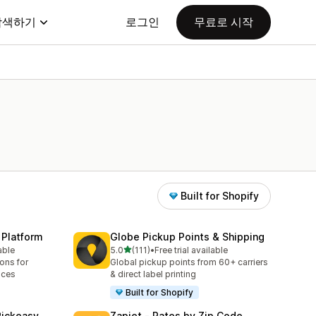
탐색하기
로그인
무료로 시작
Built for Shopify
 Platform
Globe Pickup Points & Shipping
별 5개 중
able
5.0
(111)
•
Free trial available
총 리뷰 111개
ions for
Global pickup points from 60+ carriers
aces
& direct label printing
Built for Shopify
Pickeasy
Zapiet ‑ Rates by Zip Code