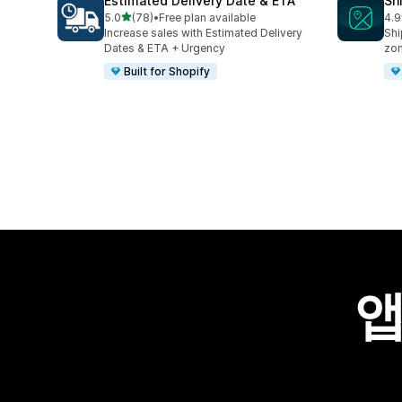
Estimated Delivery Date & ETA
Sh
별 5개 중
5.0
(78)
•
Free plan available
4.9
총 리뷰 78개
총 
Increase sales with Estimated Delivery
Shi
Dates & ETA + Urgency
zo
Built for Shopify
앱