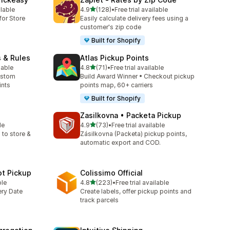
별 5개 중
ilable
4.9
(128)
•
Free trial available
총 리뷰 128개
for Store
Easily calculate delivery fees using a
customer's zip code
Built for Shopify
s & Rules
Atlas Pickup Points
별 5개 중
lable
4.8
(71)
•
Free trial available
총 리뷰 71개
ustom
Build Award Winner • Checkout pickup
ints
points map, 60+ carriers
Built for Shopify
p
Zasilkovna • Packeta Pickup
별 5개 중
le
4.9
(73)
•
Free trial available
총 리뷰 73개
 to store &
Zásilkovna (Packeta) pickup points,
automatic export and COD.
ot Pickup
Colissimo Official
별 5개 중
ble
4.8
(223)
•
Free trial available
총 리뷰 223개
ery Date
Create labels, offer pickup points and
track parcels