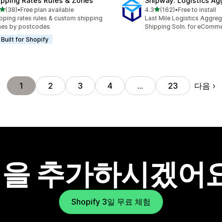
ipping Rates Rules & Zones
Shipway: Logistics Ag
별 5개 중
별 5개 중
(38)
•
Free plan available
4.3
(162)
•
Free to install
리뷰 38개
총 리뷰 162개
pping rates rules & custom shipping
Last Mile Logistics Aggreg
nes by postcodes
Shipping Soln. for eComm
Built for Shopify
다음
1
2
3
4
…
23
을 추가하시겠어
Shopify 3일 무료 체험