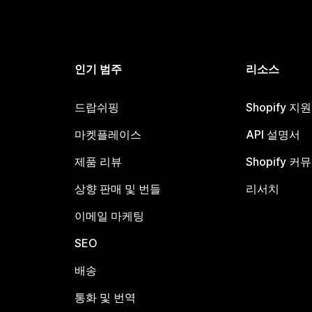
인기 범주
리소스
드랍쉬핑
Shopify 지
마켓플레이스
API 설명서
제품 리뷰
Shopify 커
상향 판매 및 번들
리서치
이메일 마케팅
SEO
배송
통화 및 번역