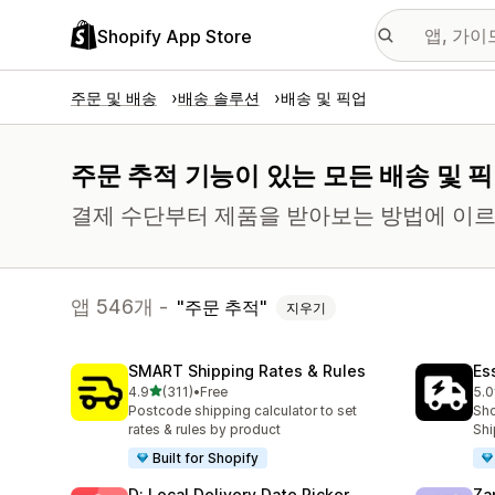
Shopify App Store
주문 및 배송
배송 솔루션
배송 및 픽업
주문 추적 기능이 있는 모든 배송 및 픽
결제 수단부터 제품을 받아보는 방법에 이르
앱 546개 -
주문 추적
지우기
SMART Shipping Rates & Rules
Es
별 5개 중
4.9
(311)
•
Free
5.0
총 리뷰 311개
총 
Postcode shipping calculator to set
Sho
rates & rules by product
Shi
Built for Shopify
D: Local Delivery Date Picker
Za