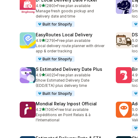
별 5개 중
4.9
(280)
•
Free plan available
4.9
총 리뷰 280개
총 
Manage fresh goods pickup and
Sma
delivery date and time
loc
Built for Shopify
EasyRoutes Local Delivery
DS
별 5개 중
4.9
(279)
•
Free plan available
5.0
총 리뷰 279개
총 
Local delivery route planner with driver
Del
app & order tracking
loc
Built for Shopify
S Estimated Delivery Date Plus
Bi
별 5개 중
4.9
(402)
•
Free plan available
4.9
총 리뷰 402개
총 
Show Estimated Delivery Date
Dat
(EDD/ETA) plus delivery time
loc
Built for Shopify
Mondial Relay Inpost Official
Ad
별 5개 중
4.2
(106)
•
Free trial available
5.0
총 리뷰 106개
총 
Expéditions en Point Relais & à
Add
l'International
Val