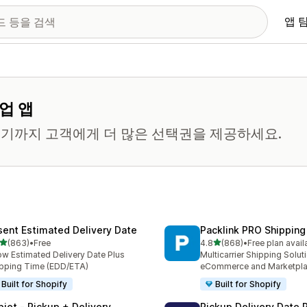
앱 
업 앱
기까지 고객에게 더 많은 선택권을 제공하세요.
sent Estimated Delivery Date
Packlink PRO Shipping
별 5개 중
별 5개 중
(863)
•
Free
4.8
(868)
•
Free plan avail
리뷰 863개
총 리뷰 868개
w Estimated Delivery Date Plus
Multicarrier Shipping Solut
pping Time (EDD/ETA)
eCommerce and Marketpl
Built for Shopify
Built for Shopify
piet ‑ Pickup + Delivery
Pickup Delivery Date 