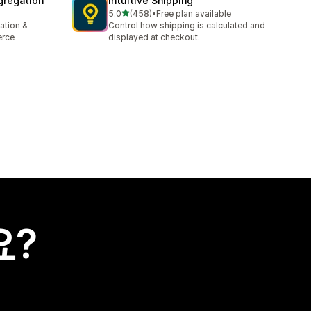
gregation
Intuitive Shipping
별 5개 중
5.0
(458)
•
Free plan available
총 리뷰 458개
ation &
Control how shipping is calculated and
erce
displayed at checkout.
요?