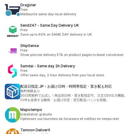
Dragster
Free
Melbourne same day local delivery
Send247 ‑ Same Day Delivery UK
Free
Save up to 60% on SAME DAY delivery in UK
ShipSense
Free
Show precise delivery ETA on product pages to boost conversion
Samdai ‑ Same day 2h Delivery
Free
Offer same day, 2 hour delivery from your local store.
配送日指定.JP ‑ お届け日時・時間帯指定・置き配も対応
無料体験あり
30日間無料でお試し！商品別日時・置き配指定可。注文CSV出力機能。
CVRを改善する離島・お届け目安・翌日配送バッジを搭載。
Mapotempo
Installation gratuite
Optimisez vos tournées de livraisons et notifiez en temps réel
Tamnon DeliverIt