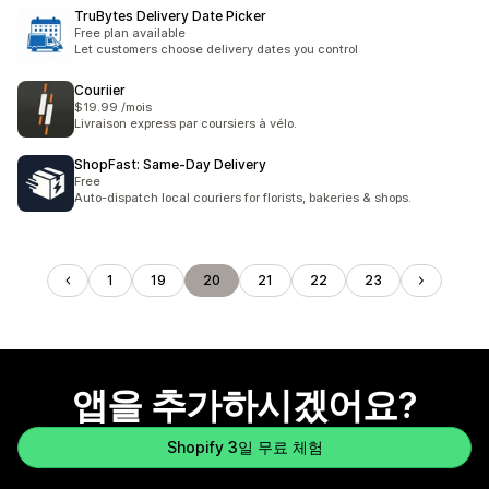
TruBytes Delivery Date Picker
Free plan available
Let customers choose delivery dates you control
Couriier
$19.99 /mois
Livraison express par coursiers à vélo.
ShopFast: Same‑Day Delivery
Free
Auto-dispatch local couriers for florists, bakeries & shops.
1
19
20
21
22
23
앱을 추가하시겠어요?
Shopify 3일 무료 체험