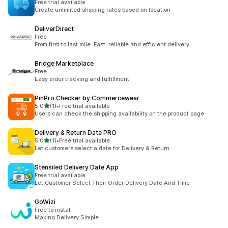
Free trial available
Create unlimited shipping rates based on location
DeliverDirect
Free
From first to last mile. Fast, reliable and efficient delivery
Bridge Marketplace
Free
Easy order tracking and fulfillment.
PinPro Checker by Commercewear
별 5개 중
5.0
(1)
•
Free trial available
총 리뷰 1개
Users can check the shipping availability on the product page
Delivery & Return Date PRO
별 5개 중
5.0
(1)
•
Free trial available
총 리뷰 1개
Let customers select a date for Delivery & Return
Stensiled Delivery Date App
Free trial available
Let Customer Select Their Order Delivery Date And Time
GoWizi
Free to install
Making Delivery Simple