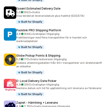
Built for Shopify
Essent Estimated Delivery Date
av 5 stjärnor
5,0
(862)
•
Gratis
862 recensioner totalt
Visa beräknat leveransdatum plus frakttid (EDD/ETA)
Built for Shopify
Packlink PRO Shipping Platform
av 5 stjärnor
4,8
(868)
•
Gratisplan tillgänglig
868 recensioner totalt
Fraktlösningar med flera transportörer för e-handel och
marknadsplatser
Built for Shopify
Globe Pickup Points & Shipping
av 5 stjärnor
5,0
(111)
•
Gratis testversion tillgänglig
111 recensioner totalt
Globala utlämningsställen från 60+ transportörer och direktutskrift
av etiketter
Built for Shopify
D: Local Delivery Date Picker
av 5 stjärnor
4,9
(280)
•
Gratisplan tillgänglig
280 recensioner totalt
Hantera datum och tid för upphämtning och leverans av färskvaror
Built for Shopify
Zapiet ‑ Hämtning + Leverans
av 5 stjärnor
4,9
(1 793)
•
Gratis testversion tillgänglig