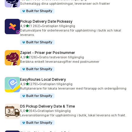
1793 recensioner totalt
Schemalägg dina upphämtningar, leveranser och frakter
Built for Shopify
Pickup Delivery Date Pickeasy
av 5 stjärnor
4,9
(1 262)
•
Gratisplan tillgänglig
1262 recensioner totalt
Datumväljare för orderleverans för upphämtning i butik och lokal
leverans.
Built for Shopify
Zapiet ‑ Priser per Postnummer
av 5 stjärnor
4,9
(128)
•
Gratis testversion tillgänglig
128 recensioner totalt
Beräkna enkelt leveransavgifter med postnummer
Built for Shopify
EasyRoutes Local Delivery
av 5 stjärnor
4,9
(279)
•
Gratisplan tillgänglig
279 recensioner totalt
Ruttplanerare för lokala leveranser med förarapp och orderspårning
Built for Shopify
DS Pickup Delivery Date & Time
av 5 stjärnor
5,0
(64)
•
Gratisplan tillgänglig
64 recensioner totalt
Leveranslösningar för upphämtning i butik, lokal leverans och frakt.
Built for Shopify