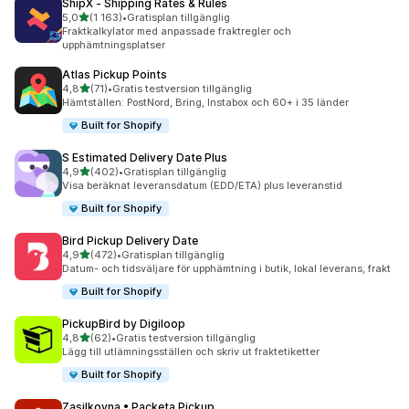
ShipX ‑ Shipping Rates & Rules
av 5 stjärnor
5,0
(1 163)
•
Gratisplan tillgänglig
1163 recensioner totalt
Fraktkalkylator med anpassade fraktregler och
upphämtningsplatser
Atlas Pickup Points
av 5 stjärnor
4,8
(71)
•
Gratis testversion tillgänglig
71 recensioner totalt
Hämtställen: PostNord, Bring, Instabox och 60+ i 35 länder
Built for Shopify
S Estimated Delivery Date Plus
av 5 stjärnor
4,9
(402)
•
Gratisplan tillgänglig
402 recensioner totalt
Visa beräknat leveransdatum (EDD/ETA) plus leveranstid
Built for Shopify
Bird Pickup Delivery Date
av 5 stjärnor
4,9
(472)
•
Gratisplan tillgänglig
472 recensioner totalt
Datum- och tidsväljare för upphämtning i butik, lokal leverans, frakt
Built for Shopify
PickupBird by Digiloop
av 5 stjärnor
4,8
(62)
•
Gratis testversion tillgänglig
62 recensioner totalt
Lägg till utlämningsställen och skriv ut fraktetiketter
Built for Shopify
Zasilkovna • Packeta Pickup