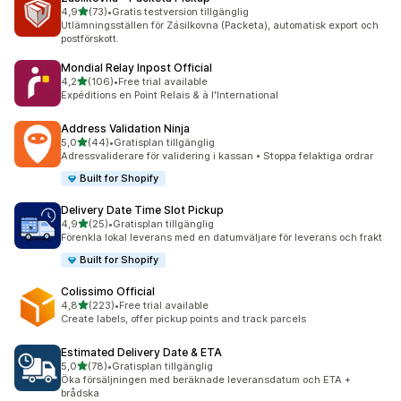
av 5 stjärnor
4,9
(73)
•
Gratis testversion tillgänglig
73 recensioner totalt
Utlämningsställen för Zásilkovna (Packeta), automatisk export och
postförskott.
Mondial Relay Inpost Official
av 5 stjärnor
4,2
(106)
•
Free trial available
106 recensioner totalt
Expéditions en Point Relais & à l'International
Address Validation Ninja
av 5 stjärnor
5,0
(44)
•
Gratisplan tillgänglig
44 recensioner totalt
Adressvaliderare för validering i kassan • Stoppa felaktiga ordrar
Built for Shopify
Delivery Date Time Slot Pickup
av 5 stjärnor
4,9
(25)
•
Gratisplan tillgänglig
25 recensioner totalt
Förenkla lokal leverans med en datumväljare för leverans och frakt
Built for Shopify
Colissimo Official
av 5 stjärnor
4,8
(223)
•
Free trial available
223 recensioner totalt
Create labels, offer pickup points and track parcels
Estimated Delivery Date & ETA
av 5 stjärnor
5,0
(78)
•
Gratisplan tillgänglig
78 recensioner totalt
Öka försäljningen med beräknade leveransdatum och ETA +
brådska