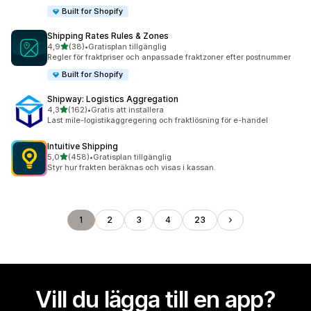
Built for Shopify
Shipping Rates Rules & Zones
av 5 stjärnor
4,9
(38)
•
Gratisplan tillgänglig
38 recensioner totalt
Regler för fraktpriser och anpassade fraktzoner efter postnummer
Built for Shopify
Shipway: Logistics Aggregation
av 5 stjärnor
4,3
(162)
•
Gratis att installera
162 recensioner totalt
Last mile-logistikaggregering och fraktlösning för e-handel
Intuitive Shipping
av 5 stjärnor
5,0
(458)
•
Gratisplan tillgänglig
458 recensioner totalt
Styr hur frakten beräknas och visas i kassan.
1
2
3
4
23
Vill du lägga till en app?