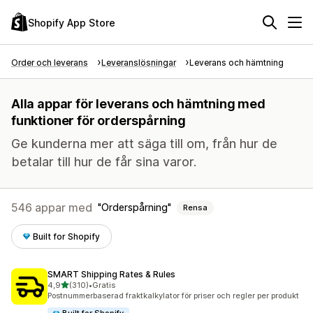
Shopify App Store
Order och leverans
Leveranslösningar
Leverans och hämtning
Alla appar för leverans och hämtning med
funktioner för orderspårning
Ge kunderna mer att säga till om, från hur de
betalar till hur de får sina varor.
546 appar med
Orderspårning
Rensa
Built for Shopify
SMART Shipping Rates & Rules
av 5 stjärnor
4,9
(310)
•
Gratis
310 recensioner totalt
Postnummerbaserad fraktkalkylator för priser och regler per produkt