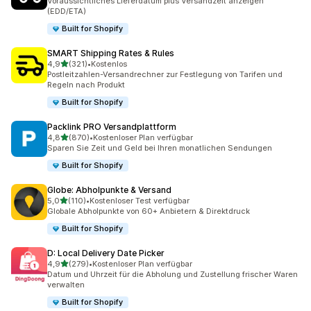
Voraussichtliches Lieferdatum plus Versandzeit anzeigen
(EDD/ETA)
Built for Shopify
SMART Shipping Rates & Rules
von 5 Sternen
4,9
(321)
•
Kostenlos
321 Rezensionen insgesamt
Postleitzahlen-Versandrechner zur Festlegung von Tarifen und
Regeln nach Produkt
Built for Shopify
Packlink PRO Versandplattform
von 5 Sternen
4,8
(870)
•
Kostenloser Plan verfügbar
870 Rezensionen insgesamt
Sparen Sie Zeit und Geld bei Ihren monatlichen Sendungen
Built for Shopify
Globe: Abholpunkte & Versand
von 5 Sternen
5,0
(110)
•
Kostenloser Test verfügbar
110 Rezensionen insgesamt
Globale Abholpunkte von 60+ Anbietern & Direktdruck
Built for Shopify
D: Local Delivery Date Picker
von 5 Sternen
4,9
(279)
•
Kostenloser Plan verfügbar
279 Rezensionen insgesamt
Datum und Uhrzeit für die Abholung und Zustellung frischer Waren
verwalten
Built for Shopify