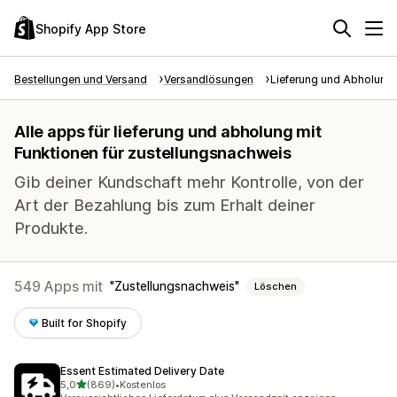
Shopify App Store
Bestellungen und Versand
Versandlösungen
Lieferung und Abholung
Alle apps für lieferung und abholung mit
Funktionen für zustellungsnachweis
Gib deiner Kundschaft mehr Kontrolle, von der
Art der Bezahlung bis zum Erhalt deiner
Produkte.
549 Apps mit
Zustellungsnachweis
Löschen
Built for Shopify
Essent Estimated Delivery Date
von 5 Sternen
5,0
(869)
•
Kostenlos
869 Rezensionen insgesamt