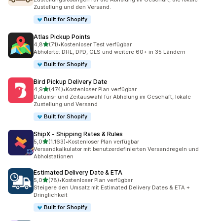
Zustellung und den Versand.
Built for Shopify
Atlas Pickup Points
von 5 Sternen
4,8
(71)
•
Kostenloser Test verfügbar
71 Rezensionen insgesamt
Abholorte: DHL, DPD, GLS und weitere 60+ in 35 Ländern
Built for Shopify
Bird Pickup Delivery Date
von 5 Sternen
4,9
(474)
•
Kostenloser Plan verfügbar
474 Rezensionen insgesamt
Datums- und Zeitauswahl für Abholung im Geschäft, lokale
Zustellung und Versand
Built for Shopify
ShipX ‑ Shipping Rates & Rules
von 5 Sternen
5,0
(1.163)
•
Kostenloser Plan verfügbar
1163 Rezensionen insgesamt
Versandkalkulator mit benutzerdefinierten Versandregeln und
Abholstationen
Estimated Delivery Date & ETA
von 5 Sternen
5,0
(78)
•
Kostenloser Plan verfügbar
78 Rezensionen insgesamt
Steigere den Umsatz mit Estimated Delivery Dates & ETA +
Dringlichkeit
Built for Shopify