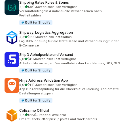
Shipping Rates Rules & Zones
von 5 Sternen
4,9
(38)
•
Kostenloser Plan verfügbar
38 Rezensionen insgesamt
Versandtarifregeln & individuelle Versandzonen nach
Postleitzahlen
Built for Shopify
Shipway: Logistics Aggregation
von 5 Sternen
4,3
(163)
•
Kostenlose Installation
163 Rezensionen insgesamt
Logistikbündelung für die letzte Meile und Versandlösung für den
E-Commerce
ShipD Abholpunkte und Versand
von 5 Sternen
5,0
(41)
•
Kostenloser Test verfügbar
41 Rezensionen insgesamt
Abholpunkte anzeigen, Versandlabels drucken: Hermes, DPD, GLS
Built for Shopify
Ninja Address Validation App
von 5 Sternen
5,0
(44)
•
Kostenloser Plan verfügbar
44 Rezensionen insgesamt
App zur Adressprüfung für die Checkout-Validierung. Fehlerhafte
Bestellungen stoppen
Built for Shopify
Colissimo Official
von 5 Sternen
4,8
(223)
•
Free trial available
223 Rezensionen insgesamt
Create labels, offer pickup points and track parcels