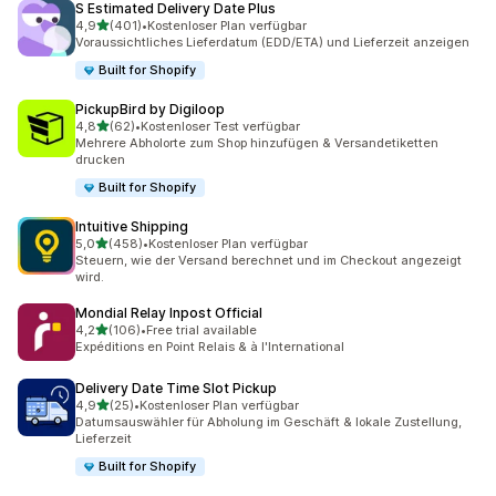
S Estimated Delivery Date Plus
von 5 Sternen
4,9
(401)
•
Kostenloser Plan verfügbar
401 Rezensionen insgesamt
Voraussichtliches Lieferdatum (EDD/ETA) und Lieferzeit anzeigen
Built for Shopify
PickupBird by Digiloop
von 5 Sternen
4,8
(62)
•
Kostenloser Test verfügbar
62 Rezensionen insgesamt
Mehrere Abholorte zum Shop hinzufügen & Versandetiketten
drucken
Built for Shopify
Intuitive Shipping
von 5 Sternen
5,0
(458)
•
Kostenloser Plan verfügbar
458 Rezensionen insgesamt
Steuern, wie der Versand berechnet und im Checkout angezeigt
wird.
Mondial Relay Inpost Official
von 5 Sternen
4,2
(106)
•
Free trial available
106 Rezensionen insgesamt
Expéditions en Point Relais & à l'International
Delivery Date Time Slot Pickup
von 5 Sternen
4,9
(25)
•
Kostenloser Plan verfügbar
25 Rezensionen insgesamt
Datumsauswähler für Abholung im Geschäft & lokale Zustellung,
Lieferzeit
Built for Shopify