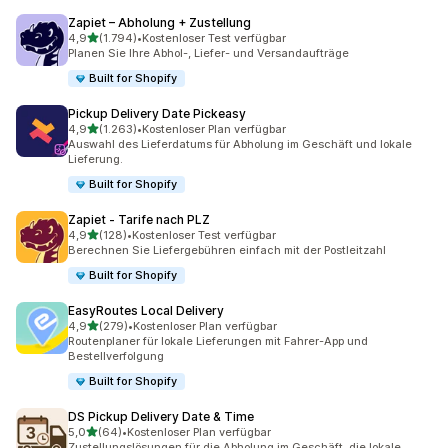
Zapiet – Abholung + Zustellung
von 5 Sternen
4,9
(1.794)
•
Kostenloser Test verfügbar
1794 Rezensionen insgesamt
Planen Sie Ihre Abhol-, Liefer- und Versandaufträge
Built for Shopify
Pickup Delivery Date Pickeasy
von 5 Sternen
4,9
(1.263)
•
Kostenloser Plan verfügbar
1263 Rezensionen insgesamt
Auswahl des Lieferdatums für Abholung im Geschäft und lokale
Lieferung.
Built for Shopify
Zapiet ‑ Tarife nach PLZ
von 5 Sternen
4,9
(128)
•
Kostenloser Test verfügbar
128 Rezensionen insgesamt
Berechnen Sie Liefergebühren einfach mit der Postleitzahl
Built for Shopify
EasyRoutes Local Delivery
von 5 Sternen
4,9
(279)
•
Kostenloser Plan verfügbar
279 Rezensionen insgesamt
Routenplaner für lokale Lieferungen mit Fahrer-App und
Bestellverfolgung
Built for Shopify
DS Pickup Delivery Date & Time
von 5 Sternen
5,0
(64)
•
Kostenloser Plan verfügbar
64 Rezensionen insgesamt
Zustellungslösungen für die Abholung im Geschäft, die lokale