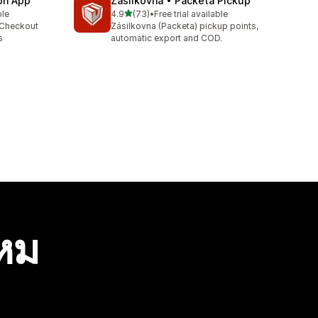
ion App
Zasilkovna • Packeta Pickup
เต็ม 5 ดาว
ble
4.9
(73)
•
Free trial available
ทั้งหมด 73 รีวิว
 Checkout
Zásilkovna (Packeta) pickup points,
s
automatic export and COD.
ไหม