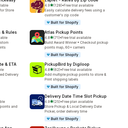
เต็ม 5 ดาว
ilable
4.9
(128)
•
Free trial available
ทั้งหมด 128 รีวิว
for Store
Easily calculate delivery fees using a
customer's zip code
Built for Shopify
s & Rules
Atlas Pickup Points
เต็ม 5 ดาว
lable
4.8
(71)
•
Free trial available
ทั้งหมด 71 รีวิว
ustom
Build Award Winner • Checkout pickup
ints
points map, 60+ carriers
Built for Shopify
te & ETA
PickupBird by Digiloop
เต็ม 5 ดาว
ble
4.8
(62)
•
Free trial available
ทั้งหมด 62 รีวิว
ted Delivery
Add multiple pickup points to store &
Print shipping labels
Built for Shopify
Delivery Date Time Slot Pickup
เต็ม 5 ดาว
able
4.9
(25)
•
Free plan available
ทั้งหมด 25 รีวิว
 points and
Store Pickup & Local Delivery Date
Picker, order delivery time
Built for Shopify