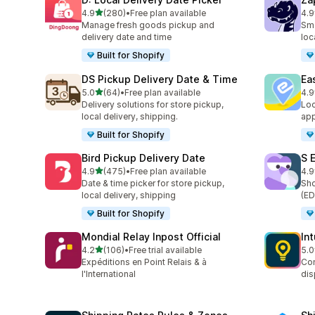
เต็ม 5 ดาว
4.9
(280)
•
Free plan available
4.9
ทั้งหมด 280 รีวิว
ทั้ง
Manage fresh goods pickup and
Sma
delivery date and time
loc
Built for Shopify
DS Pickup Delivery Date & Time
Ea
เต็ม 5 ดาว
5.0
(64)
•
Free plan available
4.9
ทั้งหมด 64 รีวิว
ทั้ง
Delivery solutions for store pickup,
Loc
local delivery, shipping.
app
Built for Shopify
Bird Pickup Delivery Date
S 
เต็ม 5 ดาว
4.9
(475)
•
Free plan available
4.9
ทั้งหมด 475 รีวิว
ทั้ง
Date & time picker for store pickup,
Sho
local delivery, shipping
(ED
Built for Shopify
Mondial Relay Inpost Official
In
เต็ม 5 ดาว
4.2
(106)
•
Free trial available
5.0
ทั้งหมด 106 รีวิว
ทั้ง
Expéditions en Point Relais & à
Con
l'International
dis