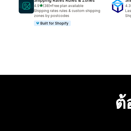
Shipping Rates Rules & Zones
Sh
เต็ม 5 ดาว
4.9
(38)
•
Free plan available
4.3
ทั้งหมด 38 รีวิว
ทั้ง
Shipping rates rules & custom shipping
Las
zones by postcodes
Shi
Built for Shopify
ต้