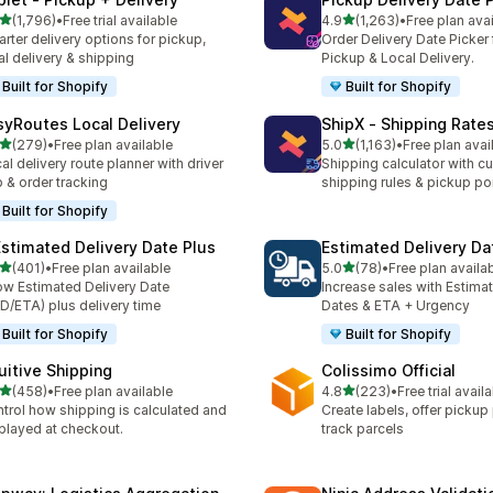
เต็ม 5 ดาว
เต็ม 5 ดาว
(1,796)
•
Free trial available
4.9
(1,263)
•
Free plan ava
หมด 1796 รีวิว
ทั้งหมด 1263 รีวิว
rter delivery options for pickup,
Order Delivery Date Picker 
al delivery & shipping
Pickup & Local Delivery.
Built for Shopify
Built for Shopify
syRoutes Local Delivery
ShipX ‑ Shipping Rate
เต็ม 5 ดาว
เต็ม 5 ดาว
(279)
•
Free plan available
5.0
(1,163)
•
Free plan avai
หมด 279 รีวิว
ทั้งหมด 1163 รีวิว
al delivery route planner with driver
Shipping calculator with c
 & order tracking
shipping rules & pickup po
Built for Shopify
Estimated Delivery Date Plus
Estimated Delivery Da
เต็ม 5 ดาว
เต็ม 5 ดาว
(401)
•
Free plan available
5.0
(78)
•
Free plan availa
หมด 401 รีวิว
ทั้งหมด 78 รีวิว
w Estimated Delivery Date
Increase sales with Estima
D/ETA) plus delivery time
Dates & ETA + Urgency
Built for Shopify
Built for Shopify
tuitive Shipping
Colissimo Official
เต็ม 5 ดาว
เต็ม 5 ดาว
(458)
•
Free plan available
4.8
(223)
•
Free trial avail
หมด 458 รีวิว
ทั้งหมด 223 รีวิว
trol how shipping is calculated and
Create labels, offer pickup
played at checkout.
track parcels