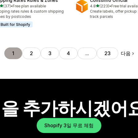
ipping Rates Rules & Zones
Colissimo Official
별 5개 중
별 5개 중
(37)
•
Free plan available
4.8
(223)
•
Free trial avail
리뷰 37개
총 리뷰 223개
pping rates rules & custom shipping
Create labels, offer pickup
nes by postcodes
track parcels
Built for Shopify
다음
1
2
3
4
…
23
을 추가하시겠어
Shopify 3일 무료 체험