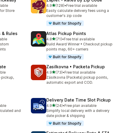
별 5개 중
lable
4.9
(128)
•
Free trial available
총 리뷰 128개
for Store
Easily calculate delivery fees using a
customer's zip code
Built for Shopify
s & Rules
Atlas Pickup Points
별 5개 중
lable
4.8
(71)
•
Free trial available
총 리뷰 71개
ustom
Build Award Winner • Checkout pickup
ints
points map, 60+ carriers
Built for Shopify
ate
Zasilkovna • Packeta Pickup
별 5개 중
able
4.9
(73)
•
Free trial available
총 리뷰 73개
e pickup,
Zásilkovna (Packeta) pickup points,
automatic export and COD.
Delivery Date Time Slot Pickup
별 5개 중
able
4.9
(24)
•
Free plan available
총 리뷰 24개
lculated and
Simplify local delivery with a delivery
date picker & shipping
Built for Shopify