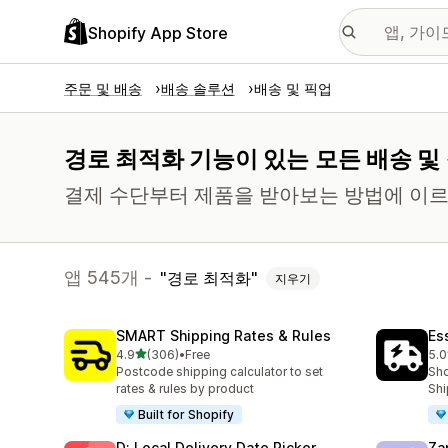
Shopify App Store
주문 및 배송
배송 솔루션
배송 및 픽업
경로 최적화 기능이 있는 모든 배송 및
결제 수단부터 제품을 받아보는 방법에 이르
앱 545개 -
경로 최적화
지우기
SMART Shipping Rates & Rules
Es
별 5개 중
4.9
(306)
•
Free
5.0
총 리뷰 306개
총 
Postcode shipping calculator to set
Sho
rates & rules by product
Shi
Built for Shopify
D: Local Delivery Date Picker
Za