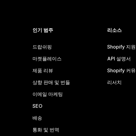
인기 범주
리소스
드랍쉬핑
Shopify 지
마켓플레이스
API 설명서
제품 리뷰
Shopify 커
상향 판매 및 번들
리서치
이메일 마케팅
SEO
배송
통화 및 번역