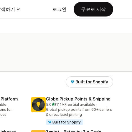
탐색하기
로그인
무료로 시작
Built for Shopify
 Platform
Globe Pickup Points & Shipping
별 5개 중
able
5.0
(111)
•
Free trial available
총 리뷰 111개
ions for
Global pickup points from 60+ carriers
aces
& direct label printing
Built for Shopify
Pickeasy
Zapiet ‑ Rates by Zip Code