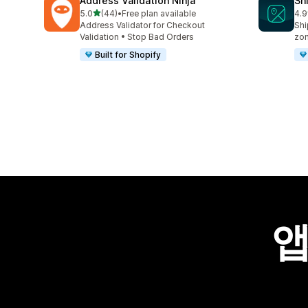
Address Validation Ninja
Sh
별 5개 중
5.0
(44)
•
Free plan available
4.9
총 리뷰 44개
총 
Address Validator for Checkout
Shi
Validation • Stop Bad Orders
zo
Built for Shopify
앱