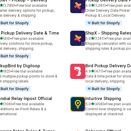
별 5개 중
별 5개 중
(1,789)
•
Free trial available
4.9
(1,261)
•
Free plan avai
리뷰 1789개
총 리뷰 1261개
rter delivery options for pickup,
Order Delivery Date Picker 
al delivery & shipping
Pickup & Local Delivery.
Built for Shopify
Built for Shopify
 Pickup Delivery Date & Time
ShipX ‑ Shipping Rate
별 5개 중
별 5개 중
(64)
•
Free plan available
5.0
(1,161)
•
Free plan avai
리뷰 64개
총 리뷰 1161개
ivery solutions for store pickup,
Shipping calculator with c
al delivery, shipping.
shipping rules & pickup po
Built for Shopify
ckupBird by Digiloop
Bird Pickup Delivery D
별 5개 중
별 5개 중
(62)
•
Free trial available
4.9
(471)
•
Free plan avail
리뷰 62개
총 리뷰 471개
 multiple pickup points to store &
Date & time picker for stor
nt shipping labels
local delivery, shipping
Built for Shopify
Built for Shopify
ndial Relay Inpost Official
Intuitive Shipping
별 5개 중
별 5개 중
(106)
•
Free trial available
5.0
(458)
•
Free plan avail
리뷰 106개
총 리뷰 458개
éditions en Point Relais & à
Control how shipping is ca
nternational
displayed at checkout.