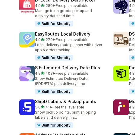
별 5개 중
4.9
(280)
•
Free plan available
4.9
총 리뷰 280개
총 
Manage fresh goods pickup and
Sma
delivery date and time
loc
Built for Shopify
EasyRoutes Local Delivery
DS
별 5개 중
4.9
(279)
•
Free plan available
5.0
총 리뷰 279개
총 
Local delivery route planner with driver
Del
app & order tracking
loc
Built for Shopify
S Estimated Delivery Date Plus
Pi
별 5개 중
4.9
(403)
•
Free plan available
4.8
총 리뷰 403개
총 
Show Estimated Delivery Date
Add
(EDD/ETA) plus delivery time
Pri
Built for Shopify
ShipD Labels & Pickup points
Mo
별 5개 중
5.0
(41)
•
Free trial available
4.2
총 리뷰 41개
총 
Show pickup points, print shipping
Exp
labels and delivery in EU
l'I
Built for Shopify