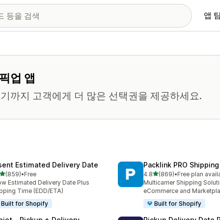
앱 
 픽업 앱
기까지 고객에게 더 많은 선택권을 제공하세요.
sent Estimated Delivery Date
Packlink PRO Shipping
별 5개 중
별 5개 중
(859)
•
Free
4.8
(869)
•
Free plan avail
리뷰 859개
총 리뷰 869개
w Estimated Delivery Date Plus
Multicarrier Shipping Solut
pping Time (EDD/ETA)
eCommerce and Marketpl
Built for Shopify
Built for Shopify
piet ‑ Pickup + Delivery
Pickup Delivery Date 