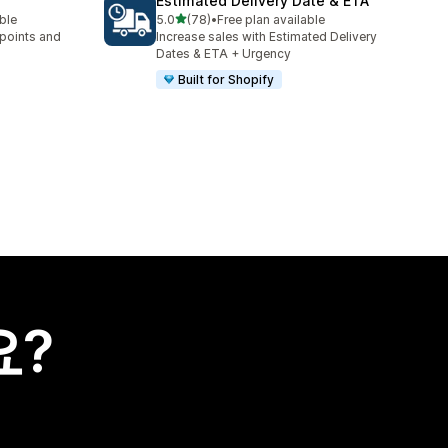
Estimated Delivery Date & ETA
별 5개 중
able
5.0
(78)
•
Free plan available
총 리뷰 78개
 points and
Increase sales with Estimated Delivery
Dates & ETA + Urgency
Built for Shopify
요?