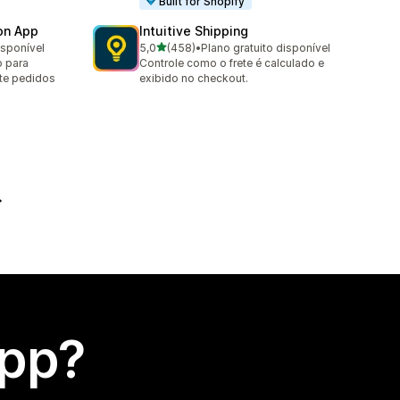
Built for Shopify
ion App
Intuitive Shipping
de 5 estrelas
isponível
5,0
(458)
•
Plano gratuito disponível
458 avaliações ao todo
o para
Controle como o frete é calculado e
ite pedidos
exibido no checkout.
app?