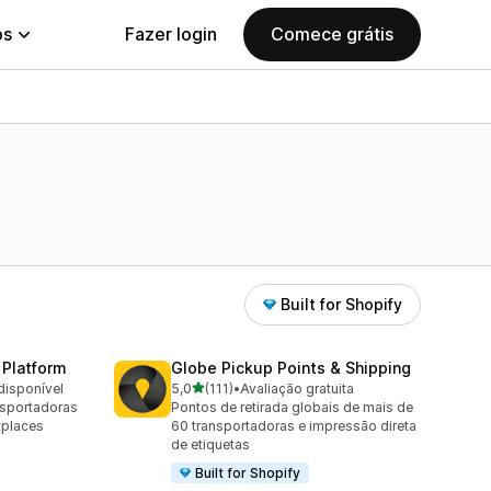
ps
Fazer login
Comece grátis
Built for Shopify
 Platform
Globe Pickup Points & Shipping
de 5 estrelas
disponível
5,0
(111)
•
Avaliação gratuita
111 avaliações ao todo
nsportadoras
Pontos de retirada globais de mais de
tplaces
60 transportadoras e impressão direta
de etiquetas
Built for Shopify