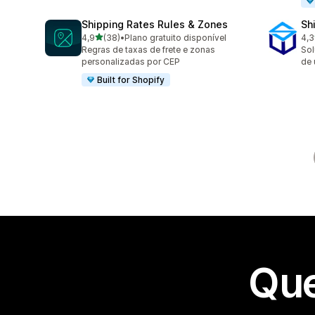
Shipping Rates Rules & Zones
Sh
de 5 estrelas
4,9
(38)
•
Plano gratuito disponível
4,3
38 avaliações ao todo
162
Regras de taxas de frete e zonas
Sol
personalizadas por CEP
de 
Built for Shopify
Que