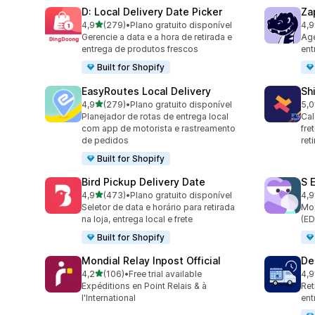
D: Local Delivery Date Picker
Za
de 5 estrelas
4,9
(279)
•
Plano gratuito disponível
4,9
279 avaliações ao todo
179
Gerencie a data e a hora de retirada e
Age
entrega de produtos frescos
ent
Built for Shopify
EasyRoutes Local Delivery
Sh
de 5 estrelas
4,9
(279)
•
Plano gratuito disponível
5,0
279 avaliações ao todo
116
Planejador de rotas de entrega local
Cal
com app de motorista e rastreamento
fre
de pedidos
ret
Built for Shopify
Bird Pickup Delivery Date
S 
de 5 estrelas
4,9
(473)
•
Plano gratuito disponível
4,9
473 avaliações ao todo
401
Seletor de data e horário para retirada
Mos
na loja, entrega local e frete
(ED
Built for Shopify
Mondial Relay Inpost Official
De
de 5 estrelas
4,2
(106)
•
Free trial available
4,9
106 avaliações ao todo
25 
Expéditions en Point Relais & à
Ret
l'International
ent