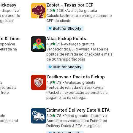
Pickeasy
Zapiet ‑ Taxas por CEP
de 5 estrelas
o disponível
4,9
(128)
•
Avaliação gratuita
128 avaliações ao todo
ga do pedido
Calcule facilmente a entrega usando o
ega local.
CEP do cliente
Built for Shopify
te & Time
Atlas Pickup Points
de 5 estrelas
isponível
4,8
(71)
•
Avaliação gratuita
71 avaliações ao todo
etirada na
Vencedor do Build Award • Mapa de
pontos de retirada no checkout e mais
de 60 transportadoras
Built for Shopify
p
Zasilkovna • Packeta Pickup
de 5 estrelas
ta
4,9
(73)
•
Avaliação gratuita
73 avaliações ao todo
retirada à
Pontos de retirada da Zásilkovna
 frete
(Packeta), exportação automática e
pagamento na entrega.
Estimated Delivery Date & ETA
de 5 estrelas
able
5,0
(78)
•
Plano gratuito disponível
78 avaliações ao todo
 points and
Aumente as vendas com Estimated
Delivery Dates & ETA + urgência