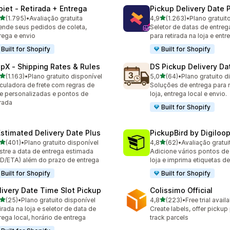
piet ‑ Retirada + Entrega
Pickup Delivery Date 
de 5 estrelas
de 5 estrelas
(1.795)
•
Avaliação gratuita
4,9
(1.263)
•
Plano gratuit
5 avaliações ao todo
1263 avaliações ao todo
nde seus pedidos de coleta,
Seletor de datas de entre
rega e envio
para retirada na loja e entr
Built for Shopify
Built for Shopify
ipX ‑ Shipping Rates & Rules
DS Pickup Delivery Da
de 5 estrelas
de 5 estrelas
(1.163)
•
Plano gratuito disponível
5,0
(64)
•
Plano gratuito d
3 avaliações ao todo
64 avaliações ao todo
culadora de frete com regras de
Soluções de entrega para r
te personalizadas e pontos de
loja, entrega local e envio.
irada
Built for Shopify
Estimated Delivery Date Plus
PickupBird by Digiloo
de 5 estrelas
de 5 estrelas
(401)
•
Plano gratuito disponível
4,8
(62)
•
Avaliação gratui
 avaliações ao todo
62 avaliações ao todo
tre a data de entrega estimada
Adicione vários pontos de 
D/ETA) além do prazo de entrega
loja e imprima etiquetas de
Built for Shopify
Built for Shopify
livery Date Time Slot Pickup
Colissimo Official
de 5 estrelas
de 5 estrelas
(25)
•
Plano gratuito disponível
4,8
(223)
•
Free trial avail
avaliações ao todo
223 avaliações ao todo
irada na loja e seletor de data de
Create labels, offer pickup
rega local, horário de entrega
track parcels