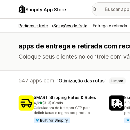
Shopify App Store
Pedidos e frete
Soluções de frete
Entrega e retirada
apps de entrega e retirada com rec
Coloque seus clientes no controle com v
547 apps com
Otimização das rotas
Limpar
SMART Shipping Rates & Rules
Es
de 5 estrelas
4,9
(313)
•
Grátis
5,0
313 avaliações ao todo
863
Calculadora de frete por CEP para
Exi
definir taxas e regras por produto
pra
Built for Shopify