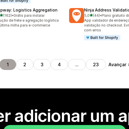
Built for Shopify
ipway: Logistics Aggregation
Ninja Address Validat
de 5 estrelas
de 5 estrelas
(162)
•
Grátis para instalar
5,0
(44)
•
Plano gratuito d
 avaliações ao todo
44 avaliações ao todo
ução de frete e agregação logística
App validador de endereç
última milha para e-commerce
validação no checkout. Ev
com erros
Built for Shopify
Avançar
1
2
3
4
…
23
r adicionar um 