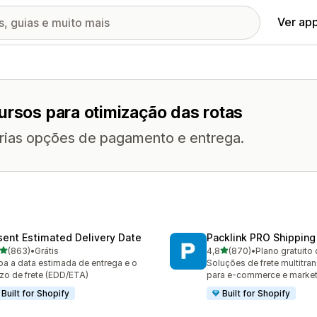
Ver ap
ursos para otimização das rotas
árias opções de pagamento e entrega.
sent Estimated Delivery Date
Packlink PRO Shipping
de 5 estrelas
de 5 estrelas
(863)
•
Grátis
4,8
(870)
•
Plano gratuito 
 avaliações ao todo
870 avaliações ao todo
ba a data estimada de entrega e o
Soluções de frete multitra
zo de frete (EDD/ETA)
para e-commerce e marke
Built for Shopify
Built for Shopify