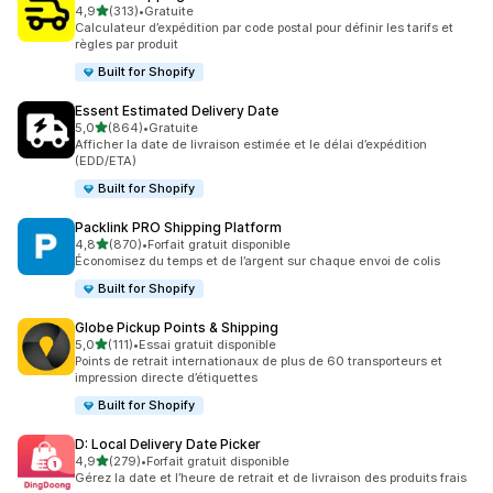
étoile(s) sur 5
4,9
(313)
•
Gratuite
313 avis au total
Calculateur d’expédition par code postal pour définir les tarifs et
règles par produit
Built for Shopify
Essent Estimated Delivery Date
étoile(s) sur 5
5,0
(864)
•
Gratuite
864 avis au total
Afficher la date de livraison estimée et le délai d’expédition
(EDD/ETA)
Built for Shopify
Packlink PRO Shipping Platform
étoile(s) sur 5
4,8
(870)
•
Forfait gratuit disponible
870 avis au total
Économisez du temps et de l’argent sur chaque envoi de colis
Built for Shopify
Globe Pickup Points & Shipping
étoile(s) sur 5
5,0
(111)
•
Essai gratuit disponible
111 avis au total
Points de retrait internationaux de plus de 60 transporteurs et
impression directe d’étiquettes
Built for Shopify
D: Local Delivery Date Picker
étoile(s) sur 5
4,9
(279)
•
Forfait gratuit disponible
279 avis au total
Gérez la date et l’heure de retrait et de livraison des produits frais