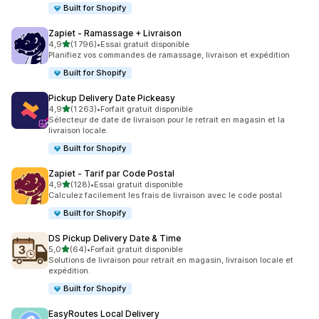
Built for Shopify
Zapiet ‑ Ramassage + Livraison
étoile(s) sur 5
4,9
(1 796)
•
Essai gratuit disponible
1796 avis au total
Planifiez vos commandes de ramassage, livraison et expédition
Built for Shopify
Pickup Delivery Date Pickeasy
étoile(s) sur 5
4,9
(1 263)
•
Forfait gratuit disponible
1263 avis au total
Sélecteur de date de livraison pour le retrait en magasin et la
livraison locale.
Built for Shopify
Zapiet ‑ Tarif par Code Postal
étoile(s) sur 5
4,9
(128)
•
Essai gratuit disponible
128 avis au total
Calculez facilement les frais de livraison avec le code postal
Built for Shopify
DS Pickup Delivery Date & Time
étoile(s) sur 5
5,0
(64)
•
Forfait gratuit disponible
64 avis au total
Solutions de livraison pour retrait en magasin, livraison locale et
expédition.
Built for Shopify
EasyRoutes Local Delivery