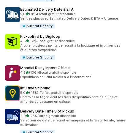
Estimated Delivery Date & ETA
étoile(s) sur 5
5,0
(78)
•
Forfait gratuit disponible
78 avis au total
Vendez plus avec Estimated Delivery Dates & ETA + Urgence
Built for Shopify
PickupBird by Digiloop
étoile(s) sur 5
4,8
(62)
•
Essai gratuit disponible
62 avis au total
Ajouter plusieurs points de retrait à la boutique et imprimer des
étiquettes d’expédition
Built for Shopify
Mondial Relay Inpost Officiel
étoile(s) sur 5
4,2
(106)
•
Essai gratuit disponible
106 avis au total
Expéditions en Point Relais & à l'International
Intuitive Shipping
étoile(s) sur 5
5,0
(458)
•
Forfait gratuit disponible
458 avis au total
Contrôlez la façon dont les frais d’expédition sont calculés et
affichés au passage en caisse.
Delivery Date Time Slot Pickup
étoile(s) sur 5
4,9
(25)
•
Forfait gratuit disponible
25 avis au total
Sélecteur de date de retrait en magasin et livraison locale, heure
de livraison
Built for Shopify