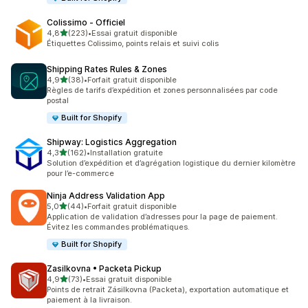
Colissimo ‑ Officiel
étoile(s) sur 5
4,8
(223)
•
Essai gratuit disponible
223 avis au total
Étiquettes Colissimo, points relais et suivi colis
Shipping Rates Rules & Zones
étoile(s) sur 5
4,9
(38)
•
Forfait gratuit disponible
38 avis au total
Règles de tarifs d’expédition et zones personnalisées par code
postal
Built for Shopify
Shipway: Logistics Aggregation
étoile(s) sur 5
4,3
(162)
•
Installation gratuite
162 avis au total
Solution d’expédition et d’agrégation logistique du dernier kilomètre
pour l’e-commerce
Ninja Address Validation App
étoile(s) sur 5
5,0
(44)
•
Forfait gratuit disponible
44 avis au total
Application de validation d’adresses pour la page de paiement.
Évitez les commandes problématiques.
Built for Shopify
Zasilkovna • Packeta Pickup
étoile(s) sur 5
4,9
(73)
•
Essai gratuit disponible
73 avis au total
Points de retrait Zásilkovna (Packeta), exportation automatique et
paiement à la livraison.