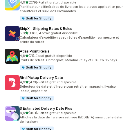
étoile(s) sur 5
4,9
(279)
•
Forfait gratuit disponible
279 avis au total
Planificateur d’itinéraires de livraison locale avec application pour
chauffeurs et suivi des commandes
Built for Shopify
ShipX ‑ Shipping Rates & Rules
étoile(s) sur 5
5,0
(1 163)
•
Forfait gratuit disponible
1163 avis au total
Calculateur d’expédition avec règles d’expédition sur mesure et
points de retrait
Atlas Point Relais
étoile(s) sur 5
4,8
(71)
•
Essai gratuit disponible
71 avis au total
Points de retrait: Chronopost, Mondial Relay et 60+ en 35 pays
Built for Shopify
Bird Pickup Delivery Date
étoile(s) sur 5
4,9
(473)
•
Forfait gratuit disponible
473 avis au total
Sélecteur de date et d'heure pour retrait en magasin, livraison
locale, expédition
Built for Shopify
S Estimated Delivery Date Plus
étoile(s) sur 5
4,9
(401)
•
Forfait gratuit disponible
401 avis au total
Affichez la date de livraison estimée (EDD/ETA) ainsi que le délai
de livraison
Built for Shopify