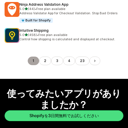
Ninja Address Validation App
5つ星中
5.0
(44)
•
Free plan available
合計レビュー数：44件
Address Validator App for Checkout Validation. Stop Bad Orders
Built for Shopify
Intuitive Shipping
5つ星中
5.0
(458)
•
Free plan available
合計レビュー数：458件
Control how shipping is calculated and displayed at checkout.
1
2
3
4
23
使ってみたいアプリがあり
ましたか？
Shopifyを3日間無料でお試しください