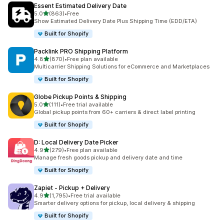
Essent Estimated Delivery Date
5つ星中
5.0
(863)
•
Free
合計レビュー数：863件
Show Estimated Delivery Date Plus Shipping Time (EDD/ETA)
Built for Shopify
Packlink PRO Shipping Platform
5つ星中
4.8
(870)
•
Free plan available
合計レビュー数：870件
Multicarrier Shipping Solutions for eCommerce and Marketplaces
Built for Shopify
Globe Pickup Points & Shipping
5つ星中
5.0
(111)
•
Free trial available
合計レビュー数：111件
Global pickup points from 60+ carriers & direct label printing
Built for Shopify
D: Local Delivery Date Picker
5つ星中
4.9
(279)
•
Free plan available
合計レビュー数：279件
Manage fresh goods pickup and delivery date and time
Built for Shopify
Zapiet ‑ Pickup + Delivery
5つ星中
4.9
(1,795)
•
Free trial available
合計レビュー数：1795件
Smarter delivery options for pickup, local delivery & shipping
Built for Shopify