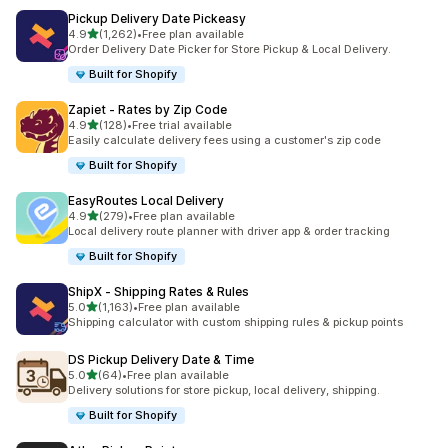
Pickup Delivery Date Pickeasy
5つ星中
4.9
(1,262)
•
Free plan available
合計レビュー数：1262件
Order Delivery Date Picker for Store Pickup & Local Delivery.
Built for Shopify
Zapiet ‑ Rates by Zip Code
5つ星中
4.9
(128)
•
Free trial available
合計レビュー数：128件
Easily calculate delivery fees using a customer's zip code
Built for Shopify
EasyRoutes Local Delivery
5つ星中
4.9
(279)
•
Free plan available
合計レビュー数：279件
Local delivery route planner with driver app & order tracking
Built for Shopify
ShipX ‑ Shipping Rates & Rules
5つ星中
5.0
(1,163)
•
Free plan available
合計レビュー数：1163件
Shipping calculator with custom shipping rules & pickup points
DS Pickup Delivery Date & Time
5つ星中
5.0
(64)
•
Free plan available
合計レビュー数：64件
Delivery solutions for store pickup, local delivery, shipping.
Built for Shopify