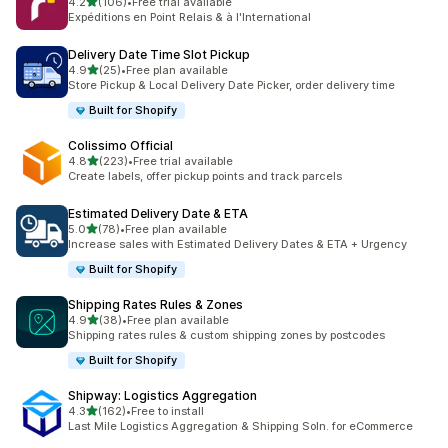
5つ星中
4.2
(106)
•
Free trial available
合計レビュー数：106件
Expéditions en Point Relais & à l'International
Delivery Date Time Slot Pickup
5つ星中
4.9
(25)
•
Free plan available
合計レビュー数：25件
Store Pickup & Local Delivery Date Picker, order delivery time
Built for Shopify
Colissimo Official
5つ星中
4.8
(223)
•
Free trial available
合計レビュー数：223件
Create labels, offer pickup points and track parcels
Estimated Delivery Date & ETA
5つ星中
5.0
(78)
•
Free plan available
合計レビュー数：78件
Increase sales with Estimated Delivery Dates & ETA + Urgency
Built for Shopify
Shipping Rates Rules & Zones
5つ星中
4.9
(38)
•
Free plan available
合計レビュー数：38件
Shipping rates rules & custom shipping zones by postcodes
Built for Shopify
Shipway: Logistics Aggregation
5つ星中
4.3
(162)
•
Free to install
合計レビュー数：162件
Last Mile Logistics Aggregation & Shipping Soln. for eCommerce