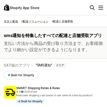
Shopify App Store
注文と配送
配送ソリューション
配達と店舗受取
sms通知を特集したすべての配達と店舗受取アプリ
支払い方法から商品の受け取り方法まで、お客様側
でより細かい設定ができるようになります。
547個のアプリ：
SMS通知
クリア
Built for Shopify
SMART Shipping Rates & Rules
5つ星中
4.9
(313)
•
Free
合計レビュー数：313件
Postcode shipping calculator to set rates & rules by product
Built for Shopify