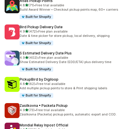
Atlas Pickup Points
5つ星中
4.8
(71)
•
Free trial available
合計レビュー数：71件
Build Award Winner • Checkout pickup points map, 60+ carriers
Built for Shopify
Bird Pickup Delivery Date
5つ星中
4.9
(472)
•
Free plan available
合計レビュー数：472件
Date & time picker for store pickup, local delivery, shipping
Built for Shopify
S Estimated Delivery Date Plus
5つ星中
4.9
(402)
•
Free plan available
合計レビュー数：402件
Show Estimated Delivery Date (EDD/ETA) plus delivery time
Built for Shopify
PickupBird by Digiloop
5つ星中
4.8
(62)
•
Free trial available
合計レビュー数：62件
Add multiple pickup points to store & Print shipping labels
Built for Shopify
Zasilkovna • Packeta Pickup
5つ星中
4.9
(73)
•
Free trial available
合計レビュー数：73件
Zásilkovna (Packeta) pickup points, automatic export and COD.
Mondial Relay Inpost Official