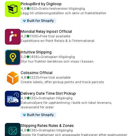
PickupBird by Digiloop
av 5 stjärnor
4,8
(62)
•
Gratis testversion tillgänglig
62 recensioner totalt
Lägg till utlämningsställen och skriv ut fraktetiketter
Built for Shopify
Mondial Relay Inpost Official
av 5 stjärnor
4,2
(106)
•
Free trial available
106 recensioner totalt
Expéditions en Point Relais & à l'International
Intuitive Shipping
av 5 stjärnor
5,0
(458)
•
Gratisplan tillgänglig
458 recensioner totalt
Styr hur frakten beräknas och visas i kassan.
Colissimo Official
av 5 stjärnor
4,8
(223)
•
Free trial available
223 recensioner totalt
Create labels, offer pickup points and track parcels
Delivery Date Time Slot Pickup
av 5 stjärnor
4,9
(25)
•
Gratisplan tillgänglig
25 recensioner totalt
Datumväljare för upphämtning i butik och lokal leverans,
leveranstid för order
Built for Shopify
Shipping Rates Rules & Zones
av 5 stjärnor
4,9
(38)
•
Gratisplan tillgänglig
38 recensioner totalt
Regler för fraktpriser och anpassade fraktzoner efter postnummer