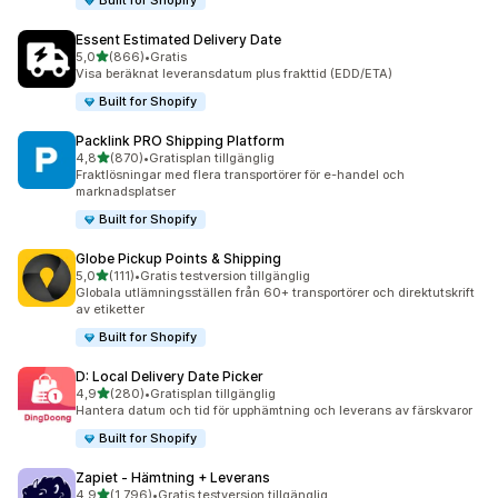
Built for Shopify
Essent Estimated Delivery Date
av 5 stjärnor
5,0
(866)
•
Gratis
866 recensioner totalt
Visa beräknat leveransdatum plus frakttid (EDD/ETA)
Built for Shopify
Packlink PRO Shipping Platform
av 5 stjärnor
4,8
(870)
•
Gratisplan tillgänglig
870 recensioner totalt
Fraktlösningar med flera transportörer för e-handel och
marknadsplatser
Built for Shopify
Globe Pickup Points & Shipping
av 5 stjärnor
5,0
(111)
•
Gratis testversion tillgänglig
111 recensioner totalt
Globala utlämningsställen från 60+ transportörer och direktutskrift
av etiketter
Built for Shopify
D: Local Delivery Date Picker
av 5 stjärnor
4,9
(280)
•
Gratisplan tillgänglig
280 recensioner totalt
Hantera datum och tid för upphämtning och leverans av färskvaror
Built for Shopify
Zapiet ‑ Hämtning + Leverans
av 5 stjärnor
4,9
(1 796)
•
Gratis testversion tillgänglig