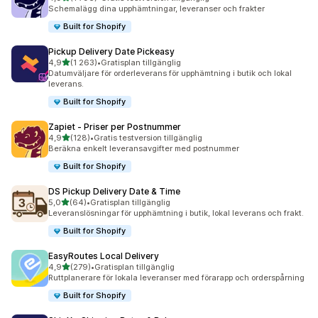
1796 recensioner totalt
Schemalägg dina upphämtningar, leveranser och frakter
Built for Shopify
Pickup Delivery Date Pickeasy
av 5 stjärnor
4,9
(1 263)
•
Gratisplan tillgänglig
1263 recensioner totalt
Datumväljare för orderleverans för upphämtning i butik och lokal
leverans.
Built for Shopify
Zapiet ‑ Priser per Postnummer
av 5 stjärnor
4,9
(128)
•
Gratis testversion tillgänglig
128 recensioner totalt
Beräkna enkelt leveransavgifter med postnummer
Built for Shopify
DS Pickup Delivery Date & Time
av 5 stjärnor
5,0
(64)
•
Gratisplan tillgänglig
64 recensioner totalt
Leveranslösningar för upphämtning i butik, lokal leverans och frakt.
Built for Shopify
EasyRoutes Local Delivery
av 5 stjärnor
4,9
(279)
•
Gratisplan tillgänglig
279 recensioner totalt
Ruttplanerare för lokala leveranser med förarapp och orderspårning
Built for Shopify