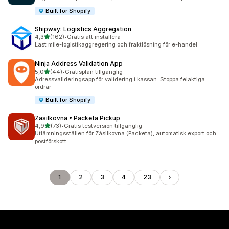
Built for Shopify
Shipway: Logistics Aggregation
av 5 stjärnor
4,3
(162)
•
Gratis att installera
162 recensioner totalt
Last mile-logistikaggregering och fraktlösning för e-handel
Ninja Address Validation App
av 5 stjärnor
5,0
(44)
•
Gratisplan tillgänglig
44 recensioner totalt
Adressvalideringsapp för validering i kassan. Stoppa felaktiga
ordrar
Built for Shopify
Zasilkovna • Packeta Pickup
av 5 stjärnor
4,9
(73)
•
Gratis testversion tillgänglig
73 recensioner totalt
Utlämningsställen för Zásilkovna (Packeta), automatisk export och
postförskott.
1
2
3
4
23