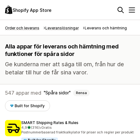
Shopify App Store
Order och leverans
Leveranslösningar
Leverans och hämtning
Alla appar för leverans och hämtning med
funktioner för spåra sidor
Ge kunderna mer att säga till om, från hur de
betalar till hur de får sina varor.
547 appar med
Spåra sidor
Rensa
Built for Shopify
SMART Shipping Rates & Rules
av 5 stjärnor
4,9
(316)
•
Gratis
316 recensioner totalt
Postnummerbaserad fraktkalkylator för priser och regler per produkt