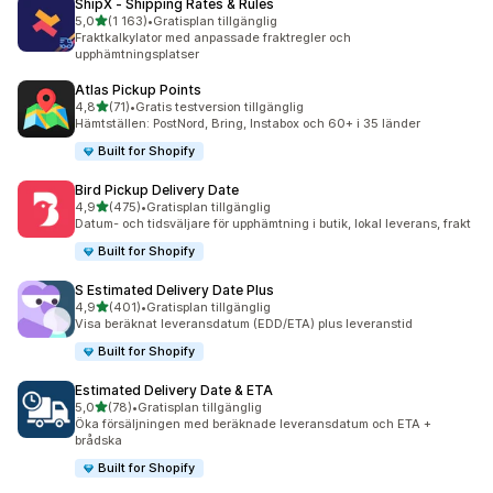
ShipX ‑ Shipping Rates & Rules
av 5 stjärnor
5,0
(1 163)
•
Gratisplan tillgänglig
1163 recensioner totalt
Fraktkalkylator med anpassade fraktregler och
upphämtningsplatser
Atlas Pickup Points
av 5 stjärnor
4,8
(71)
•
Gratis testversion tillgänglig
71 recensioner totalt
Hämtställen: PostNord, Bring, Instabox och 60+ i 35 länder
Built for Shopify
Bird Pickup Delivery Date
av 5 stjärnor
4,9
(475)
•
Gratisplan tillgänglig
475 recensioner totalt
Datum- och tidsväljare för upphämtning i butik, lokal leverans, frakt
Built for Shopify
S Estimated Delivery Date Plus
av 5 stjärnor
4,9
(401)
•
Gratisplan tillgänglig
401 recensioner totalt
Visa beräknat leveransdatum (EDD/ETA) plus leveranstid
Built for Shopify
Estimated Delivery Date & ETA
av 5 stjärnor
5,0
(78)
•
Gratisplan tillgänglig
78 recensioner totalt
Öka försäljningen med beräknade leveransdatum och ETA +
brådska
Built for Shopify