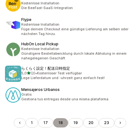
Kostenlose Installation
Die BeeFast-SaaS-Integration
Flype
Kostenlose Installation
Füge deinem Checkout eine günstige Lieferung am selben oder
nächsten Tag hinzu.
HubOn Local Pickup
Kostenlose Installation
Günstigere Bestellabwicklung durch lokale Abholung in einem
nahegelegenen Geschäft
らくらく設定！配送日時指定
von 5 Sternen
5,0
(2)
•
Kostenloser Test verfügbar
2 Rezensionen insgesamt
Lege Lieferdatum und -uhrzeit ganz einfach fest!
Mensajeros Urbanos
Gratis
Gestiona tus entregas desde una misma plataforma
1
17
18
19
20
23