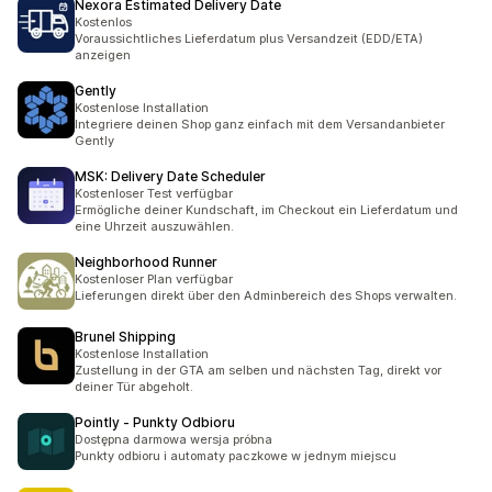
Nexora Estimated Delivery Date
Kostenlos
Voraussichtliches Lieferdatum plus Versandzeit (EDD/ETA)
anzeigen
Gently
Kostenlose Installation
Integriere deinen Shop ganz einfach mit dem Versandanbieter
Gently
MSK: Delivery Date Scheduler
Kostenloser Test verfügbar
Ermögliche deiner Kundschaft, im Checkout ein Lieferdatum und
eine Uhrzeit auszuwählen.
Neighborhood Runner
Kostenloser Plan verfügbar
Lieferungen direkt über den Adminbereich des Shops verwalten.
Brunel Shipping
Kostenlose Installation
Zustellung in der GTA am selben und nächsten Tag, direkt vor
deiner Tür abgeholt.
Pointly ‑ Punkty Odbioru
Dostępna darmowa wersja próbna
Punkty odbioru i automaty paczkowe w jednym miejscu