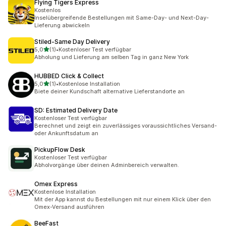
Flying Tigers Express
Kostenlos
Inselübergreifende Bestellungen mit Same-Day- und Next-Day-
Lieferung abwickeln
Stiled‑Same Day Delivery
von 5 Sternen
5,0
(1)
•
Kostenloser Test verfügbar
1 Rezensionen insgesamt
Abholung und Lieferung am selben Tag in ganz New York
HUBBED Click & Collect
von 5 Sternen
5,0
(1)
•
Kostenlose Installation
1 Rezensionen insgesamt
Biete deiner Kundschaft alternative Lieferstandorte an
SD: Estimated Delivery Date
Kostenloser Test verfügbar
Berechnet und zeigt ein zuverlässiges voraussichtliches Versand-
oder Ankunftsdatum an
PickupFlow Desk
Kostenloser Test verfügbar
Abholvorgänge über deinen Adminbereich verwalten.
Omex Express
Kostenlose Installation
Mit der App kannst du Bestellungen mit nur einem Klick über den
Omex-Versand ausführen
BeeFast