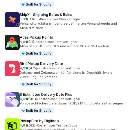
Built for Shopify
ShipX ‑ Shipping Rates & Rules
von 5 Sternen
5,0
(1.163)
•
Kostenloser Plan verfügbar
1163 Rezensionen insgesamt
Versandkalkulator mit benutzerdefinierten Versandregeln und
Abholstationen
Atlas Pickup Points
von 5 Sternen
4,8
(71)
•
Kostenloser Test verfügbar
71 Rezensionen insgesamt
Abholorte: DHL, DPD, GLS und weitere 60+ in 35 Ländern
Built for Shopify
Bird Pickup Delivery Date
von 5 Sternen
4,9
(475)
•
Kostenloser Plan verfügbar
475 Rezensionen insgesamt
Datums- und Zeitauswahl für Abholung im Geschäft, lokale
Zustellung und Versand
Built for Shopify
S Estimated Delivery Date Plus
von 5 Sternen
4,9
(401)
•
Kostenloser Plan verfügbar
401 Rezensionen insgesamt
Voraussichtliches Lieferdatum (EDD/ETA) und Lieferzeit anzeigen
Built for Shopify
PickupBird by Digiloop
von 5 Sternen
4,8
(62)
•
Kostenloser Test verfügbar
62 Rezensionen insgesamt
Mehrere Abholorte zum Shop hinzufügen & Versandetiketten