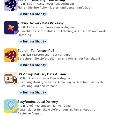
von 5 Sternen
4,9
(1.794)
•
Kostenloser Test verfügbar
1794 Rezensionen insgesamt
Planen Sie Ihre Abhol-, Liefer- und Versandaufträge
Built for Shopify
Pickup Delivery Date Pickeasy
von 5 Sternen
4,9
(1.262)
•
Kostenloser Plan verfügbar
1262 Rezensionen insgesamt
Auswahl des Lieferdatums für Abholung im Geschäft und lokale
Lieferung.
Built for Shopify
Zapiet ‑ Tarife nach PLZ
von 5 Sternen
4,9
(128)
•
Kostenloser Test verfügbar
128 Rezensionen insgesamt
Berechnen Sie Liefergebühren einfach mit der Postleitzahl
Built for Shopify
DS Pickup Delivery Date & Time
von 5 Sternen
5,0
(64)
•
Kostenloser Plan verfügbar
64 Rezensionen insgesamt
Zustellungslösungen für die Abholung im Geschäft, die lokale
Zustellung und den Versand.
Built for Shopify
EasyRoutes Local Delivery
von 5 Sternen
4,9
(279)
•
Kostenloser Plan verfügbar
279 Rezensionen insgesamt
Routenplaner für lokale Lieferungen mit Fahrer-App und
Bestellverfolgung