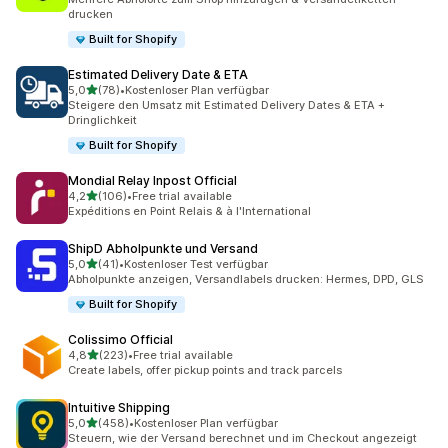
drucken
Built for Shopify
Estimated Delivery Date & ETA
von 5 Sternen
5,0
(78)
•
Kostenloser Plan verfügbar
78 Rezensionen insgesamt
Steigere den Umsatz mit Estimated Delivery Dates & ETA +
Dringlichkeit
Built for Shopify
Mondial Relay Inpost Official
von 5 Sternen
4,2
(106)
•
Free trial available
106 Rezensionen insgesamt
Expéditions en Point Relais & à l'International
ShipD Abholpunkte und Versand
von 5 Sternen
5,0
(41)
•
Kostenloser Test verfügbar
41 Rezensionen insgesamt
Abholpunkte anzeigen, Versandlabels drucken: Hermes, DPD, GLS
Built for Shopify
Colissimo Official
von 5 Sternen
4,8
(223)
•
Free trial available
223 Rezensionen insgesamt
Create labels, offer pickup points and track parcels
Intuitive Shipping
von 5 Sternen
5,0
(458)
•
Kostenloser Plan verfügbar
458 Rezensionen insgesamt
Steuern, wie der Versand berechnet und im Checkout angezeigt