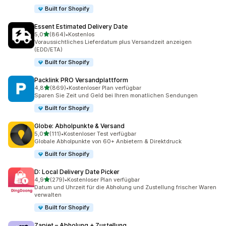
Built for Shopify
Essent Estimated Delivery Date
von 5 Sternen
5,0
(864)
•
Kostenlos
864 Rezensionen insgesamt
Voraussichtliches Lieferdatum plus Versandzeit anzeigen
(EDD/ETA)
Built for Shopify
Packlink PRO Versandplattform
von 5 Sternen
4,8
(869)
•
Kostenloser Plan verfügbar
869 Rezensionen insgesamt
Sparen Sie Zeit und Geld bei Ihren monatlichen Sendungen
Built for Shopify
Globe: Abholpunkte & Versand
von 5 Sternen
5,0
(111)
•
Kostenloser Test verfügbar
111 Rezensionen insgesamt
Globale Abholpunkte von 60+ Anbietern & Direktdruck
Built for Shopify
D: Local Delivery Date Picker
von 5 Sternen
4,9
(279)
•
Kostenloser Plan verfügbar
279 Rezensionen insgesamt
Datum und Uhrzeit für die Abholung und Zustellung frischer Waren
verwalten
Built for Shopify
Zapiet – Abholung + Zustellung