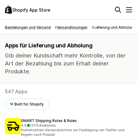
Shopify App Store
Bestellungen und Versand
Versandlösungen
Lieferung und Abholung
Apps für Lieferung und Abholung
Gib deiner Kundschaft mehr Kontrolle, von der
Art der Bezahlung bis zum Erhalt deiner
Produkte.
547 Apps
Built for Shopify
SMART Shipping Rates & Rules
von 5 Sternen
4,9
(317)
•
Kostenlos
317 Rezensionen insgesamt
Postleitzahlen-Versandrechner zur Festlegung von Tarifen und
Regeln nach Produkt