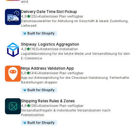
wird.
Delivery Date Time Slot Pickup
von 5 Sternen
4,9
(25)
•
Kostenloser Plan verfügbar
25 Rezensionen insgesamt
Datumsauswähler für Abholung im Geschäft & lokale Zustellung,
Lieferzeit
Built for Shopify
Shipway: Logistics Aggregation
von 5 Sternen
4,3
(163)
•
Kostenlose Installation
163 Rezensionen insgesamt
Logistikbündelung für die letzte Meile und Versandlösung für den
E-Commerce
Ninja Address Validation App
von 5 Sternen
5,0
(44)
•
Kostenloser Plan verfügbar
44 Rezensionen insgesamt
App zur Adressprüfung für die Checkout-Validierung. Fehlerhafte
Bestellungen stoppen
Built for Shopify
Shipping Rates Rules & Zones
von 5 Sternen
4,9
(38)
•
Kostenloser Plan verfügbar
38 Rezensionen insgesamt
Versandtarifregeln & individuelle Versandzonen nach
Postleitzahlen
Built for Shopify