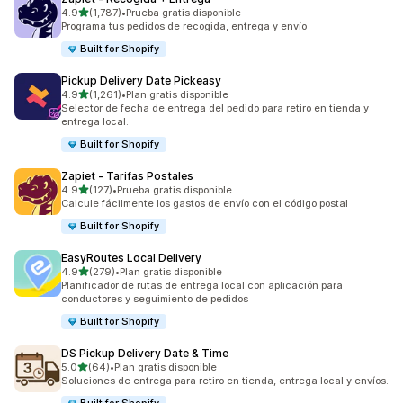
de 5 estrellas
4.9
(1,787)
•
Prueba gratis disponible
1787 reseñas en total
Programa tus pedidos de recogida, entrega y envío
Built for Shopify
Pickup Delivery Date Pickeasy
de 5 estrellas
4.9
(1,261)
•
Plan gratis disponible
1261 reseñas en total
Selector de fecha de entrega del pedido para retiro en tienda y
entrega local.
Built for Shopify
Zapiet ‑ Tarifas Postales
de 5 estrellas
4.9
(127)
•
Prueba gratis disponible
127 reseñas en total
Calcule fácilmente los gastos de envío con el código postal
Built for Shopify
EasyRoutes Local Delivery
de 5 estrellas
4.9
(279)
•
Plan gratis disponible
279 reseñas en total
Planificador de rutas de entrega local con aplicación para
conductores y seguimiento de pedidos
Built for Shopify
DS Pickup Delivery Date & Time
de 5 estrellas
5.0
(64)
•
Plan gratis disponible
64 reseñas en total
Soluciones de entrega para retiro en tienda, entrega local y envíos.