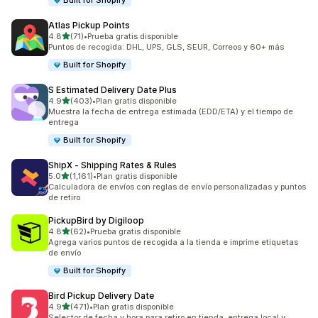
Built for Shopify
Atlas Pickup Points
de 5 estrellas
4.8
(71)
•
Prueba gratis disponible
71 reseñas en total
Puntos de recogida: DHL, UPS, GLS, SEUR, Correos y 60+ más
Built for Shopify
S Estimated Delivery Date Plus
de 5 estrellas
4.9
(403)
•
Plan gratis disponible
403 reseñas en total
Muestra la fecha de entrega estimada (EDD/ETA) y el tiempo de
entrega
Built for Shopify
ShipX ‑ Shipping Rates & Rules
de 5 estrellas
5.0
(1,161)
•
Plan gratis disponible
1161 reseñas en total
Calculadora de envíos con reglas de envío personalizadas y puntos
de retiro
PickupBird by Digiloop
de 5 estrellas
4.8
(62)
•
Prueba gratis disponible
62 reseñas en total
Agrega varios puntos de recogida a la tienda e imprime etiquetas
de envío
Built for Shopify
Bird Pickup Delivery Date
de 5 estrellas
4.9
(471)
•
Plan gratis disponible
471 reseñas en total
Selector de fecha y hora para retiro en tienda, entrega local y