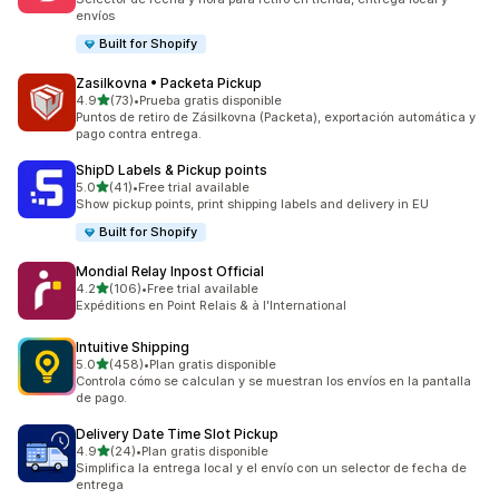
envíos
Built for Shopify
Zasilkovna • Packeta Pickup
de 5 estrellas
4.9
(73)
•
Prueba gratis disponible
73 reseñas en total
Puntos de retiro de Zásilkovna (Packeta), exportación automática y
pago contra entrega.
ShipD Labels & Pickup points
de 5 estrellas
5.0
(41)
•
Free trial available
41 reseñas en total
Show pickup points, print shipping labels and delivery in EU
Built for Shopify
Mondial Relay Inpost Official
de 5 estrellas
4.2
(106)
•
Free trial available
106 reseñas en total
Expéditions en Point Relais & à l'International
Intuitive Shipping
de 5 estrellas
5.0
(458)
•
Plan gratis disponible
458 reseñas en total
Controla cómo se calculan y se muestran los envíos en la pantalla
de pago.
Delivery Date Time Slot Pickup
de 5 estrellas
4.9
(24)
•
Plan gratis disponible
24 reseñas en total
Simplifica la entrega local y el envío con un selector de fecha de
entrega