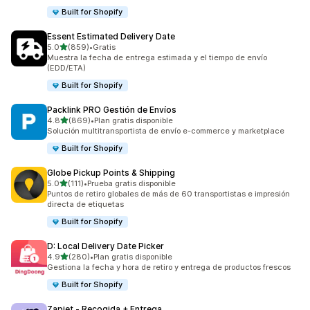
Built for Shopify
Essent Estimated Delivery Date
de 5 estrellas
5.0
(859)
•
Gratis
859 reseñas en total
Muestra la fecha de entrega estimada y el tiempo de envío
(EDD/ETA)
Built for Shopify
Packlink PRO Gestión de Envíos
de 5 estrellas
4.8
(869)
•
Plan gratis disponible
869 reseñas en total
Solución multitransportista de envío e-commerce y marketplace
Built for Shopify
Globe Pickup Points & Shipping
de 5 estrellas
5.0
(111)
•
Prueba gratis disponible
111 reseñas en total
Puntos de retiro globales de más de 60 transportistas e impresión
directa de etiquetas
Built for Shopify
D: Local Delivery Date Picker
de 5 estrellas
4.9
(280)
•
Plan gratis disponible
280 reseñas en total
Gestiona la fecha y hora de retiro y entrega de productos frescos
Built for Shopify
Zapiet ‑ Recogida + Entrega