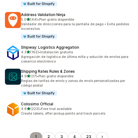
Built for Shopify
Address Validation Ninja
de 5 estrellas
5.0
(44)
•
Plan gratis disponible
44 reseñas en total
Validador de direcciones para la pantalla de pago • Evita pedidos
incorrectos
Built for Shopify
Shipway: Logistics Aggregation
de 5 estrellas
4.3
(162)
•
Instalación gratuita
162 reseñas en total
Agregación de logística de última milla y solución de envíos para
comercio electrónico
Shipping Rates Rules & Zones
de 5 estrellas
4.9
(37)
•
Plan gratis disponible
37 reseñas en total
Reglas de tarifas de envío y zonas de envío personalizadas por
código postal
Built for Shopify
Colissimo Official
de 5 estrellas
4.8
(223)
•
Free trial available
223 reseñas en total
Create labels, offer pickup points and track parcels
1
2
3
4
23