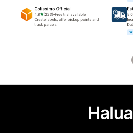
Colissimo Official
Es
/ 5 tähteä
4,8
(223)
•
Free trial available
5,0
223 arvostelua yhteensä
78 
Create labels, offer pickup points and
Inc
track parcels
Dat
Halua