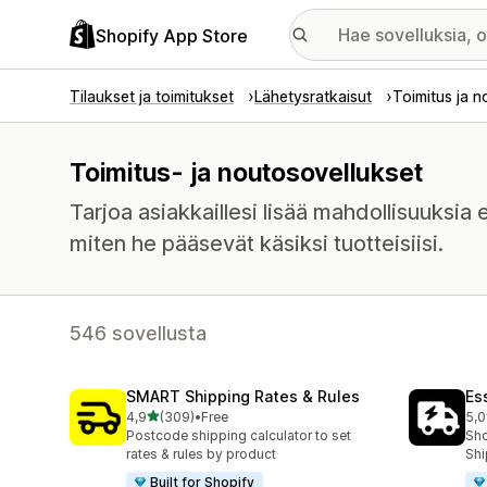
Shopify App Store
Tilaukset ja toimitukset
Lähetysratkaisut
Toimitus ja n
Toimitus- ja noutosovellukset
Tarjoa asiakkaillesi lisää mahdollisuuksia
miten he pääsevät käsiksi tuotteisiisi.
546 sovellusta
SMART Shipping Rates & Rules
Es
/ 5 tähteä
4,9
(309)
•
Free
5,0
309 arvostelua yhteensä
862
Postcode shipping calculator to set
Sho
rates & rules by product
Shi
Built for Shopify