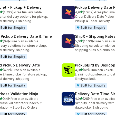
piet ‑ Pickup + Delivery
Pickup Delivery Date 
/ 5 tähteä
/ 5 tähteä
(1 792)
•
Free trial available
4,9
(1 262)
•
Free plan ava
2 arvostelua yhteensä
1262 arvostelua yhteensä
rter delivery options for pickup,
Order Delivery Date Picker 
al delivery & shipping
Pickup & Local Delivery.
Built for Shopify
Built for Shopify
 Pickup Delivery Date & Time
ShipX ‑ Shipping Rate
/ 5 tähteä
/ 5 tähteä
(64)
•
Free plan available
5,0
(1 163)
•
Free plan avai
arvostelua yhteensä
1163 arvostelua yhteensä
ivery solutions for store pickup,
Shipping calculator with c
al delivery, shipping.
shipping rules & pickup po
Built for Shopify
rd Pickup Delivery Date
PickupBird by Digiloo
/ 5 tähteä
/ 5 tähteä
(472)
•
Free plan available
4,8
(62)
•
Ilmainen kokeilu
 arvostelua yhteensä
62 arvostelua yhteensä
e & time picker for store pickup,
Lisää noutopisteet ja tulos
al delivery, shipping
lähetysetiketit
Built for Shopify
Built for Shopify
dress Validation Ninja
Delivery Date Time Sl
/ 5 tähteä
/ 5 tähteä
(44)
•
Free plan available
4,9
(25)
•
Free plan availa
arvostelua yhteensä
25 arvostelua yhteensä
ress Validator for Checkout
Simplify local delivery with
idation • Stop Bad Orders
date picker & shipping
Built for Shopify
Built for Shopify