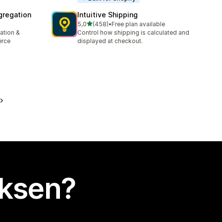
gregation
Intuitive Shipping
/ 5 tähteä
5,0
(458)
•
Free plan available
458 arvostelua yhteensä
ation &
Control how shipping is calculated and
erce
displayed at checkout.
uksen?