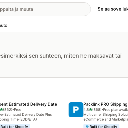
Selaa sovellu
outo
 esimerkiksi sen suhteen, miten he maksavat tai
sent Estimated Delivery Date
Packlink PRO Shipping
/ 5 tähteä
/ 5 tähteä
(862)
•
Free
4,8
(868)
•
Free plan avail
 arvostelua yhteensä
868 arvostelua yhteensä
w Estimated Delivery Date Plus
Multicarrier Shipping Solut
pping Time (EDD/ETA)
eCommerce and Marketpl
Built for Shopify
Built for Shopify