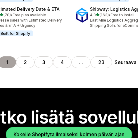
timated Delivery Date & ETA
Shipway: Logistics Ag
/ 5 tähteä
/ 5 tähteä
(78)
•
Free plan available
4,3
(163)
•
Free to install
arvostelua yhteensä
163 arvostelua yhteensä
rease sales with Estimated Delivery
Last Mile Logistics Aggreg
es & ETA + Urgency
Shipping Soln. for eComm
Built for Shopify
Seuraava
1
2
3
4
…
23
tko lisätä sovell
Kokeile Shopifyta ilmaiseksi kolmen päivän ajan