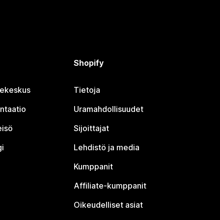
Shopify
jekeskus
Tietoja
ntaatio
Uramahdollisuudet
eisö
Sijoittajat
i
Lehdistö ja media
Kumppanit
Affiliate-kumppanit
Oikeudelliset asiat