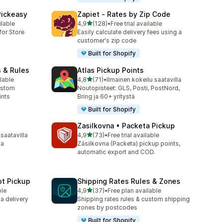
Pickeasy
Zapiet ‑ Rates by Zip Code
/ 5 tähteä
ilable
4,9
(128)
•
Free trial available
128 arvostelua yhteensä
for Store
Easily calculate delivery fees using a
customer's zip code
Built for Shopify
s & Rules
Atlas Pickup Points
/ 5 tähteä
lable
4,8
(71)
•
Ilmainen kokeilu saatavilla
71 arvostelua yhteensä
ustom
Noutopisteet: GLS, Posti, PostNord,
ints
Bring ja 60+ yritystä
Built for Shopify
p
Zasilkovna • Packeta Pickup
/ 5 tähteä
 saatavilla
4,9
(73)
•
Free trial available
73 arvostelua yhteensä
ta
Zásilkovna (Packeta) pickup points,
automatic export and COD.
ot Pickup
Shipping Rates Rules & Zones
/ 5 tähteä
ble
4,9
(37)
•
Free plan available
37 arvostelua yhteensä
 a delivery
Shipping rates rules & custom shipping
zones by postcodes
Built for Shopify