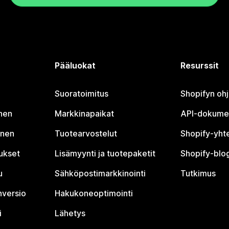
Pääluokat
Resurssit
Suoratoimitus
Shopifyn oh
nen
Markkinapaikat
API-dokume
inen
Tuotearvostelut
Shopify-yht
tukset
Lisämyynti ja tuotepaketit
Shopify-blog
u
Sähköpostimarkkinointi
Tutkimus
nversio
Hakukoneoptimointi
i
Lähetys