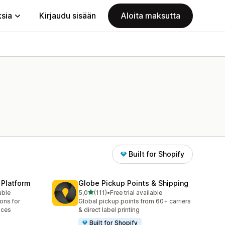
ksia
Kirjaudu sisään
Aloita maksutta
Built for Shopify
 Platform
Globe Pickup Points & Shipping
/ 5 tähteä
able
5,0
(111)
•
Free trial available
111 arvostelua yhteensä
ions for
Global pickup points from 60+ carriers
aces
& direct label printing
Built for Shopify