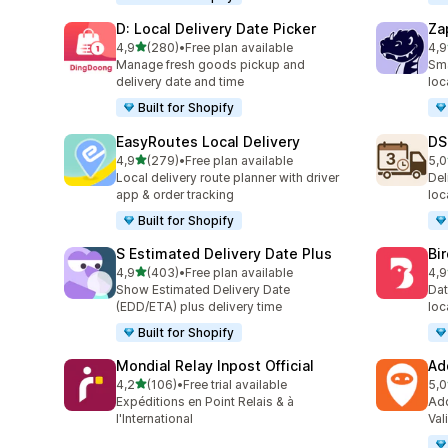
D: Local Delivery Date Picker
Za
/ 5 tähteä
4,9
(280)
•
Free plan available
4,9
280 arvostelua yhteensä
179
Manage fresh goods pickup and
Sma
delivery date and time
loc
Built for Shopify
EasyRoutes Local Delivery
DS
/ 5 tähteä
4,9
(279)
•
Free plan available
5,0
279 arvostelua yhteensä
64 
Local delivery route planner with driver
Del
app & order tracking
loc
Built for Shopify
S Estimated Delivery Date Plus
Bi
/ 5 tähteä
4,9
(403)
•
Free plan available
4,9
403 arvostelua yhteensä
472
Show Estimated Delivery Date
Dat
(EDD/ETA) plus delivery time
loc
Built for Shopify
Mondial Relay Inpost Official
Ad
/ 5 tähteä
4,2
(106)
•
Free trial available
5,0
106 arvostelua yhteensä
44 
Expéditions en Point Relais & à
Add
l'International
Val