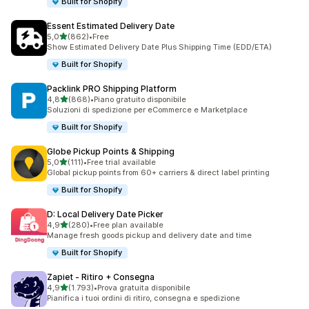
Built for Shopify
Essent Estimated Delivery Date
stelle su 5
5,0
(862)
•
Free
862 recensioni totali
Show Estimated Delivery Date Plus Shipping Time (EDD/ETA)
Built for Shopify
Packlink PRO Shipping Platform
stelle su 5
4,8
(868)
•
Piano gratuito disponibile
868 recensioni totali
Soluzioni di spedizione per eCommerce e Marketplace
Built for Shopify
Globe Pickup Points & Shipping
stelle su 5
5,0
(111)
•
Free trial available
111 recensioni totali
Global pickup points from 60+ carriers & direct label printing
Built for Shopify
D: Local Delivery Date Picker
stelle su 5
4,9
(280)
•
Free plan available
280 recensioni totali
Manage fresh goods pickup and delivery date and time
Built for Shopify
Zapiet ‑ Ritiro + Consegna
stelle su 5
4,9
(1.793)
•
Prova gratuita disponibile
1793 recensioni totali
Pianifica i tuoi ordini di ritiro, consegna e spedizione