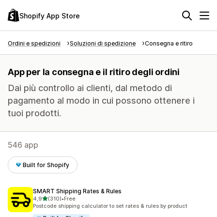
Shopify App Store
Ordini e spedizioni
Soluzioni di spedizione
Consegna e ritiro
App per la consegna e il ritiro degli ordini
Dai più controllo ai clienti, dal metodo di
pagamento al modo in cui possono ottenere i
tuoi prodotti.
546 app
Built for Shopify
SMART Shipping Rates & Rules
stelle su 5
4,9
(310)
•
Free
310 recensioni totali
Postcode shipping calculator to set rates & rules by product