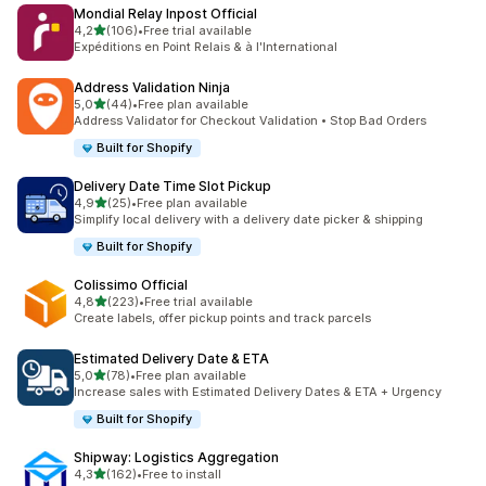
Mondial Relay Inpost Official
stelle su 5
4,2
(106)
•
Free trial available
106 recensioni totali
Expéditions en Point Relais & à l'International
Address Validation Ninja
stelle su 5
5,0
(44)
•
Free plan available
44 recensioni totali
Address Validator for Checkout Validation • Stop Bad Orders
Built for Shopify
Delivery Date Time Slot Pickup
stelle su 5
4,9
(25)
•
Free plan available
25 recensioni totali
Simplify local delivery with a delivery date picker & shipping
Built for Shopify
Colissimo Official
stelle su 5
4,8
(223)
•
Free trial available
223 recensioni totali
Create labels, offer pickup points and track parcels
Estimated Delivery Date & ETA
stelle su 5
5,0
(78)
•
Free plan available
78 recensioni totali
Increase sales with Estimated Delivery Dates & ETA + Urgency
Built for Shopify
Shipway: Logistics Aggregation
stelle su 5
4,3
(162)
•
Free to install
162 recensioni totali