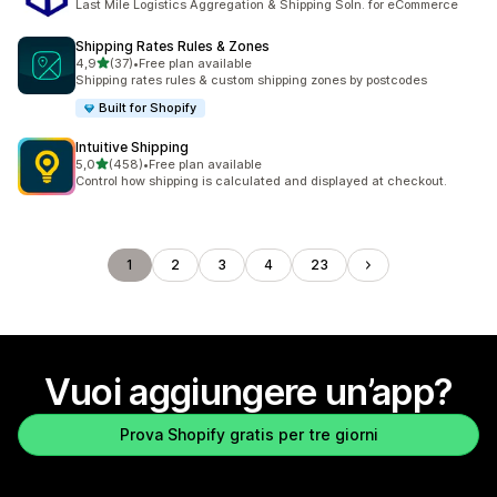
Last Mile Logistics Aggregation & Shipping Soln. for eCommerce
Shipping Rates Rules & Zones
stelle su 5
4,9
(37)
•
Free plan available
37 recensioni totali
Shipping rates rules & custom shipping zones by postcodes
Built for Shopify
Intuitive Shipping
stelle su 5
5,0
(458)
•
Free plan available
458 recensioni totali
Control how shipping is calculated and displayed at checkout.
1
2
3
4
23
Vuoi aggiungere un’app?
Prova Shopify gratis per tre giorni