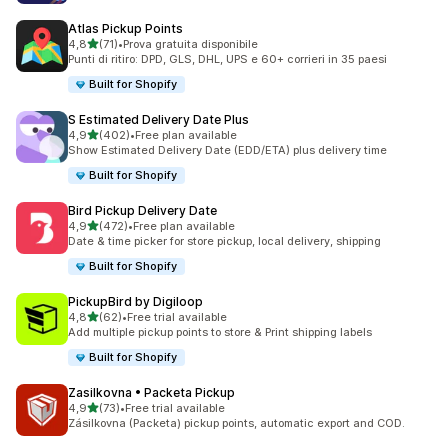
Atlas Pickup Points
stelle su 5
4,8
(71)
•
Prova gratuita disponibile
71 recensioni totali
Punti di ritiro: DPD, GLS, DHL, UPS e 60+ corrieri in 35 paesi
Built for Shopify
S Estimated Delivery Date Plus
stelle su 5
4,9
(402)
•
Free plan available
402 recensioni totali
Show Estimated Delivery Date (EDD/ETA) plus delivery time
Built for Shopify
Bird Pickup Delivery Date
stelle su 5
4,9
(472)
•
Free plan available
472 recensioni totali
Date & time picker for store pickup, local delivery, shipping
Built for Shopify
PickupBird by Digiloop
stelle su 5
4,8
(62)
•
Free trial available
62 recensioni totali
Add multiple pickup points to store & Print shipping labels
Built for Shopify
Zasilkovna • Packeta Pickup
stelle su 5
4,9
(73)
•
Free trial available
73 recensioni totali
Zásilkovna (Packeta) pickup points, automatic export and COD.