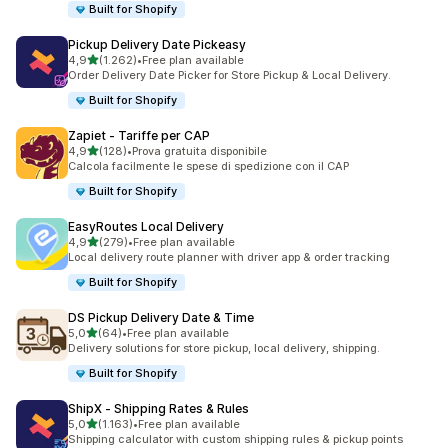
Built for Shopify
Pickup Delivery Date Pickeasy
stelle su 5
4,9
(1.262)
•
Free plan available
1262 recensioni totali
Order Delivery Date Picker for Store Pickup & Local Delivery.
Built for Shopify
Zapiet ‑ Tariffe per CAP
stelle su 5
4,9
(128)
•
Prova gratuita disponibile
128 recensioni totali
Calcola facilmente le spese di spedizione con il CAP
Built for Shopify
EasyRoutes Local Delivery
stelle su 5
4,9
(279)
•
Free plan available
279 recensioni totali
Local delivery route planner with driver app & order tracking
Built for Shopify
DS Pickup Delivery Date & Time
stelle su 5
5,0
(64)
•
Free plan available
64 recensioni totali
Delivery solutions for store pickup, local delivery, shipping.
Built for Shopify
ShipX ‑ Shipping Rates & Rules
stelle su 5
5,0
(1.163)
•
Free plan available
1163 recensioni totali
Shipping calculator with custom shipping rules & pickup points