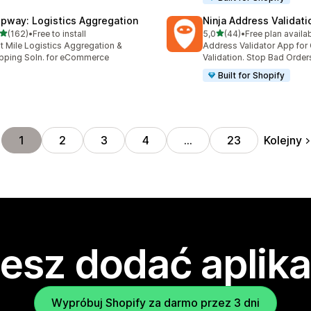
ipway: Logistics Aggregation
Ninja Address Validat
na 5 gwiazdek
na 5 gwiazdek
(162)
•
Free to install
5,0
(44)
•
Free plan availa
zna liczba recenzji: 162
Łączna liczba recenzji: 44
t Mile Logistics Aggregation &
Address Validator App for
pping Soln. for eCommerce
Validation. Stop Bad Order
Built for Shopify
Kolejny
1
2
3
4
…
23
esz dodać aplika
Wypróbuj Shopify za darmo przez 3 dni