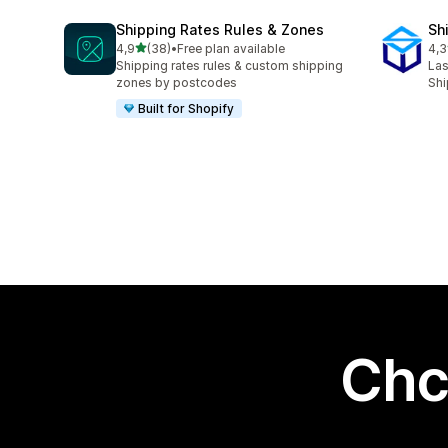
Shipping Rates Rules & Zones
Sh
na 5 gwiazdek
4,9
(38)
•
Free plan available
4,3
Łączna liczba recenzji: 38
Łąc
Shipping rates rules & custom shipping
Las
zones by postcodes
Shi
Built for Shopify
Chc