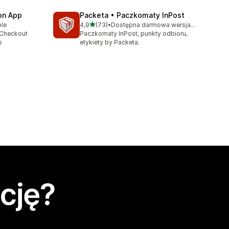
ion App
Packeta • Paczkomaty InPost
na 5 gwiazdek
ble
4,9
(73)
•
Dostępna darmowa wersja próbna
Łączna liczba recenzji: 73
 Checkout
Paczkomaty InPost, punkty odbioru,
s
etykiety by Packeta.
cję?