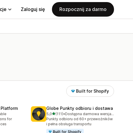
cje
Zaloguj się
Rozpocznij za darmo
Built for Shopify
 Platform
Globe Punkty odbioru i dostawa
na 5 gwiazdek
able
5,0
(111)
•
Dostępna darmowa wersja próbna
0
Łączna liczba recenzji: 111
ions for
Punkty odbioru od 60+ przewoźników
aces
i pełna obsługa transportu
Built for Shopify