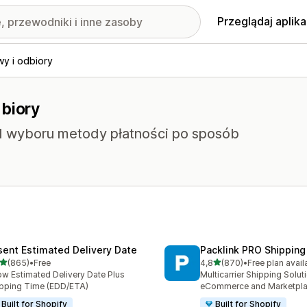
Przeglądaj aplika
y i odbiory
dbiory
od wyboru metody płatności po sposób
sent Estimated Delivery Date
Packlink PRO Shipping
na 5 gwiazdek
na 5 gwiazdek
(865)
•
Free
4,8
(870)
•
Free plan avail
zna liczba recenzji: 865
Łączna liczba recenzji: 87
w Estimated Delivery Date Plus
Multicarrier Shipping Solut
pping Time (EDD/ETA)
eCommerce and Marketpl
Built for Shopify
Built for Shopify