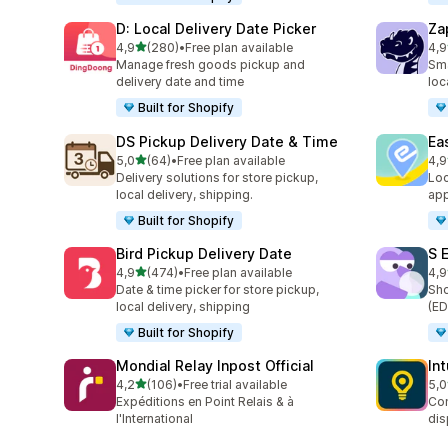
D: Local Delivery Date Picker
Za
na 5 gwiazdek
4,9
(280)
•
Free plan available
4,9
Łączna liczba recenzji: 280
Łąc
Manage fresh goods pickup and
Sma
delivery date and time
loc
Built for Shopify
DS Pickup Delivery Date & Time
Ea
na 5 gwiazdek
5,0
(64)
•
Free plan available
4,9
Łączna liczba recenzji: 64
Łąc
Delivery solutions for store pickup,
Loc
local delivery, shipping.
app
Built for Shopify
Bird Pickup Delivery Date
S 
na 5 gwiazdek
4,9
(474)
•
Free plan available
4,9
Łączna liczba recenzji: 474
Łąc
Date & time picker for store pickup,
Sho
local delivery, shipping
(ED
Built for Shopify
Mondial Relay Inpost Official
In
na 5 gwiazdek
4,2
(106)
•
Free trial available
5,0
Łączna liczba recenzji: 106
Łąc
Expéditions en Point Relais & à
Con
l'International
dis