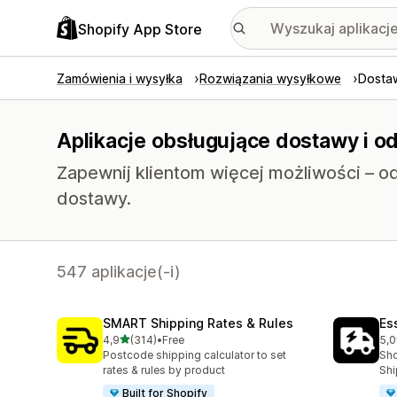
Shopify App Store
Zamówienia i wysyłka
Rozwiązania wysyłkowe
Dostaw
Aplikacje obsługujące dostawy i o
Zapewnij klientom więcej możliwości – 
dostawy.
547 aplikacje(-i)
SMART Shipping Rates & Rules
Es
na 5 gwiazdek
4,9
(314)
•
Free
5,0
Łączna liczba recenzji: 314
Łąc
Postcode shipping calculator to set
Sho
rates & rules by product
Shi
Built for Shopify