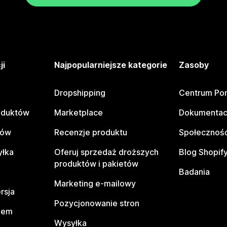
ji
Najpopularniejsze kategorie
Zasoby
Dropshipping
Centrum Po
oduktów
Marketplace
Dokumentac
tów
Recenzje produktu
Społeczność
yłka
Oferuj sprzedaż droższych
Blog Shopif
produktów i pakietów
Badania
Marketing e-mailowy
rsja
Pozycjonowanie stron
pem
Wysyłka