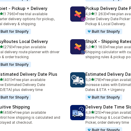
piet ‑ Pickup + Delivery
Pickup Delivery Date 
na 5 gwiazdek
na 5 gwiazdek
(1 796)
•
Free trial available
4,9
(1 263)
•
Free plan ava
zna liczba recenzji: 1796
Łączna liczba recenzji: 12
rter delivery options for pickup,
Order Delivery Date Picker 
al delivery & shipping
Pickup & Local Delivery.
Built for Shopify
Built for Shopify
syRoutes Local Delivery
ShipX ‑ Shipping Rate
na 5 gwiazdek
na 5 gwiazdek
(279)
•
Free plan available
5,0
(1 163)
•
Free plan avai
zna liczba recenzji: 279
Łączna liczba recenzji: 116
al delivery route planner with driver
Shipping calculator with c
 & order tracking
shipping rules & pickup po
Built for Shopify
Estimated Delivery Date Plus
Estimated Delivery Da
na 5 gwiazdek
na 5 gwiazdek
(401)
•
Free plan available
5,0
(78)
•
Free plan availa
zna liczba recenzji: 401
Łączna liczba recenzji: 78
w Estimated Delivery Date
Increase sales with Estima
D/ETA) plus delivery time
Dates & ETA + Urgency
Built for Shopify
Built for Shopify
tuitive Shipping
Delivery Date Time Sl
na 5 gwiazdek
na 5 gwiazdek
(458)
•
Free plan available
4,9
(25)
•
Free plan availa
zna liczba recenzji: 458
Łączna liczba recenzji: 25
trol how shipping is calculated and
Store Pickup & Local Deliv
played at checkout.
Picker, order delivery time
Built for Shopify