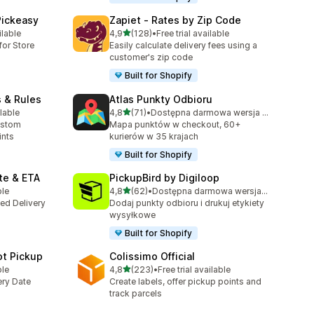
Pickeasy
Zapiet ‑ Rates by Zip Code
na 5 gwiazdek
ilable
4,9
(128)
•
Free trial available
63
Łączna liczba recenzji: 128
for Store
Easily calculate delivery fees using a
customer's zip code
Built for Shopify
s & Rules
Atlas Punkty Odbioru
na 5 gwiazdek
lable
4,8
(71)
•
Dostępna darmowa wersja próbna
3
Łączna liczba recenzji: 71
ustom
Mapa punktów w checkout, 60+
ints
kurierów w 35 krajach
Built for Shopify
te & ETA
PickupBird by Digiloop
na 5 gwiazdek
ble
4,8
(62)
•
Dostępna darmowa wersja próbna
Łączna liczba recenzji: 62
ted Delivery
Dodaj punkty odbioru i drukuj etykiety
wysyłkowe
Built for Shopify
ot Pickup
Colissimo Official
na 5 gwiazdek
ble
4,8
(223)
•
Free trial available
Łączna liczba recenzji: 223
ery Date
Create labels, offer pickup points and
track parcels