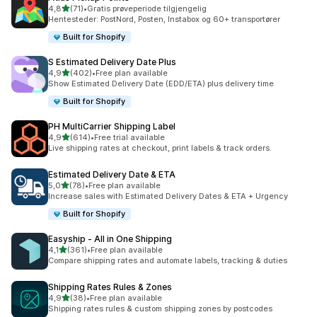
av 5 stjerner
4,8
(71)
•
Gratis prøveperiode tilgjengelig
Totalt 71 omtaler
Hentesteder: PostNord, Posten, Instabox og 60+ transportører
Built for Shopify
S Estimated Delivery Date Plus
av 5 stjerner
4,9
(402)
•
Free plan available
Totalt 402 omtaler
Show Estimated Delivery Date (EDD/ETA) plus delivery time
Built for Shopify
PH MultiCarrier Shipping Label
av 5 stjerner
4,9
(614)
•
Free trial available
Totalt 614 omtaler
Live shipping rates at checkout, print labels & track orders.
Estimated Delivery Date & ETA
av 5 stjerner
5,0
(78)
•
Free plan available
Totalt 78 omtaler
Increase sales with Estimated Delivery Dates & ETA + Urgency
Built for Shopify
Easyship ‑ All in One Shipping
av 5 stjerner
4,1
(361)
•
Free plan available
Totalt 361 omtaler
Compare shipping rates and automate labels, tracking & duties
Shipping Rates Rules & Zones
av 5 stjerner
4,9
(38)
•
Free plan available
Totalt 38 omtaler
Shipping rates rules & custom shipping zones by postcodes