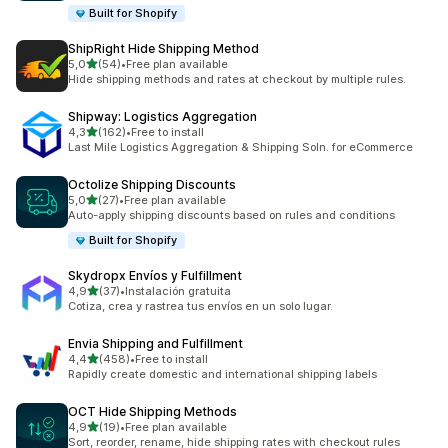
Built for Shopify
ShipRight Hide Shipping Method
av 5 stjerner
5,0
(54)
•
Free plan available
Totalt 54 omtaler
Hide shipping methods and rates at checkout by multiple rules.
Shipway: Logistics Aggregation
av 5 stjerner
4,3
(162)
•
Free to install
Totalt 162 omtaler
Last Mile Logistics Aggregation & Shipping Soln. for eCommerce
Octolize Shipping Discounts
av 5 stjerner
5,0
(27)
•
Free plan available
Totalt 27 omtaler
Auto-apply shipping discounts based on rules and conditions
Built for Shopify
Skydropx Envíos y Fulfillment
av 5 stjerner
4,9
(37)
•
Instalación gratuita
Totalt 37 omtaler
Cotiza, crea y rastrea tus envíos en un solo lugar.
Envia Shipping and Fulfillment
av 5 stjerner
4,4
(458)
•
Free to install
Totalt 458 omtaler
Rapidly create domestic and international shipping labels
OCT Hide Shipping Methods
av 5 stjerner
4,9
(19)
•
Free plan available
Totalt 19 omtaler
Sort, reorder, rename, hide shipping rates with checkout rules