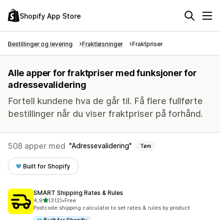
Shopify App Store
Bestillinger og levering
Fraktløsninger
Fraktpriser
Alle apper for fraktpriser med funksjoner for
adressevalidering
Fortell kundene hva de går til. Få flere fullførte
bestillinger når du viser fraktpriser på forhånd.
508 apper med
Adressevalidering
Tøm
Built for Shopify
SMART Shipping Rates & Rules
av 5 stjerner
4,9
(312)
•
Free
Totalt 312 omtaler
Postcode shipping calculator to set rates & rules by product