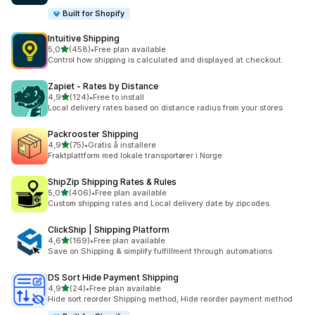
Built for Shopify
Intuitive Shipping
av 5 stjerner
5,0
(458)
•
Free plan available
Totalt 458 omtaler
Control how shipping is calculated and displayed at checkout.
Zapiet ‑ Rates by Distance
av 5 stjerner
4,9
(124)
•
Free to install
Totalt 124 omtaler
Local delivery rates based on distance radius from your stores
Packrooster Shipping
av 5 stjerner
4,9
(75)
•
Gratis å installere
Totalt 75 omtaler
Fraktplattform med lokale transportører i Norge
ShipZip Shipping Rates & Rules
av 5 stjerner
5,0
(406)
•
Free plan available
Totalt 406 omtaler
Custom shipping rates and Local delivery date by zipcodes.
ClickShip | Shipping Platform
av 5 stjerner
4,6
(169)
•
Free plan available
Totalt 169 omtaler
Save on Shipping & simplify fulfillment through automations
DS Sort Hide Payment Shipping
av 5 stjerner
4,9
(24)
•
Free plan available
Totalt 24 omtaler
Hide sort reorder Shipping method, Hide reorder payment method