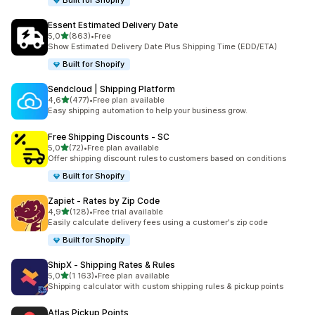
Built for Shopify
Essent Estimated Delivery Date
av 5 stjerner
5,0
(863)
•
Free
Totalt 863 omtaler
Show Estimated Delivery Date Plus Shipping Time (EDD/ETA)
Built for Shopify
Sendcloud | Shipping Platform
av 5 stjerner
4,6
(477)
•
Free plan available
Totalt 477 omtaler
Easy shipping automation to help your business grow.
Free Shipping Discounts ‑ SC
av 5 stjerner
5,0
(72)
•
Free plan available
Totalt 72 omtaler
Offer shipping discount rules to customers based on conditions
Built for Shopify
Zapiet ‑ Rates by Zip Code
av 5 stjerner
4,9
(128)
•
Free trial available
Totalt 128 omtaler
Easily calculate delivery fees using a customer's zip code
Built for Shopify
ShipX ‑ Shipping Rates & Rules
av 5 stjerner
5,0
(1 163)
•
Free plan available
Totalt 1163 omtaler
Shipping calculator with custom shipping rules & pickup points
Atlas Pickup Points