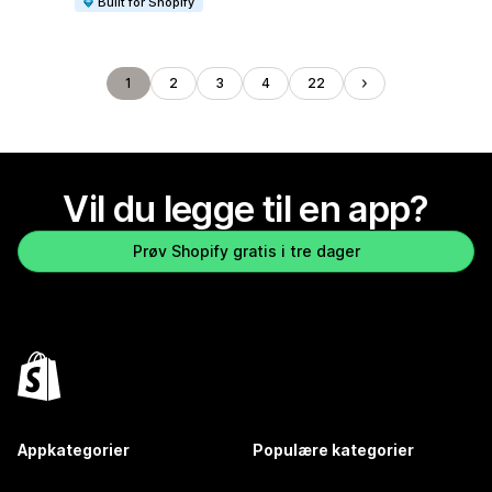
Built for Shopify
1
2
3
4
22
Vil du legge til en app?
Prøv Shopify gratis i tre dager
Appkategorier
Populære kategorier