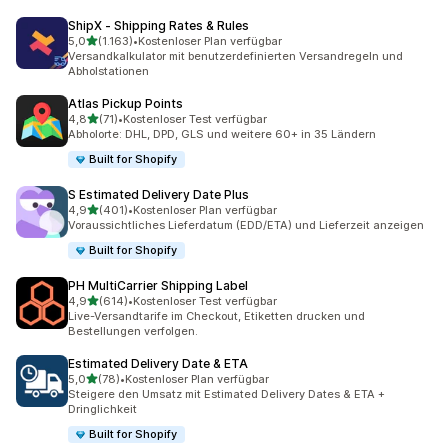
ShipX ‑ Shipping Rates & Rules
von 5 Sternen
5,0
(1.163)
•
Kostenloser Plan verfügbar
1163 Rezensionen insgesamt
Versandkalkulator mit benutzerdefinierten Versandregeln und
Abholstationen
Atlas Pickup Points
von 5 Sternen
4,8
(71)
•
Kostenloser Test verfügbar
71 Rezensionen insgesamt
Abholorte: DHL, DPD, GLS und weitere 60+ in 35 Ländern
Built for Shopify
S Estimated Delivery Date Plus
von 5 Sternen
4,9
(401)
•
Kostenloser Plan verfügbar
401 Rezensionen insgesamt
Voraussichtliches Lieferdatum (EDD/ETA) und Lieferzeit anzeigen
Built for Shopify
PH MultiCarrier Shipping Label
von 5 Sternen
4,9
(614)
•
Kostenloser Test verfügbar
614 Rezensionen insgesamt
Live-Versandtarife im Checkout, Etiketten drucken und
Bestellungen verfolgen.
Estimated Delivery Date & ETA
von 5 Sternen
5,0
(78)
•
Kostenloser Plan verfügbar
78 Rezensionen insgesamt
Steigere den Umsatz mit Estimated Delivery Dates & ETA +
Dringlichkeit
Built for Shopify