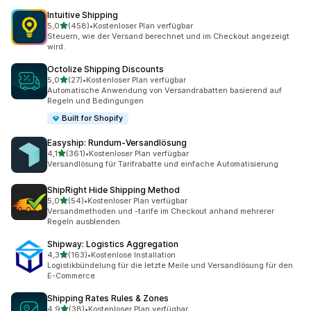
Intuitive Shipping
von 5 Sternen
5,0
(458)
•
Kostenloser Plan verfügbar
458 Rezensionen insgesamt
Steuern, wie der Versand berechnet und im Checkout angezeigt
wird.
Octolize Shipping Discounts
von 5 Sternen
5,0
(27)
•
Kostenloser Plan verfügbar
27 Rezensionen insgesamt
Automatische Anwendung von Versandrabatten basierend auf
Regeln und Bedingungen
Built for Shopify
Easyship: Rundum‑Versandlösung
von 5 Sternen
4,1
(361)
•
Kostenloser Plan verfügbar
361 Rezensionen insgesamt
Versandlösung für Tarifrabatte und einfache Automatisierung
ShipRight Hide Shipping Method
von 5 Sternen
5,0
(54)
•
Kostenloser Plan verfügbar
54 Rezensionen insgesamt
Versandmethoden und -tarife im Checkout anhand mehrerer
Regeln ausblenden.
Shipway: Logistics Aggregation
von 5 Sternen
4,3
(163)
•
Kostenlose Installation
163 Rezensionen insgesamt
Logistikbündelung für die letzte Meile und Versandlösung für den
E-Commerce
Shipping Rates Rules & Zones
von 5 Sternen
4,9
(38)
•
Kostenloser Plan verfügbar