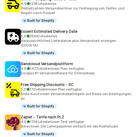
von 5 Sternen
4,9
(318)
•
Kostenlos
318 Rezensionen insgesamt
Postleitzahlen-Versandrechner zur Festlegung von Tarifen und
Regeln nach Produkt
Built for Shopify
Essent Estimated Delivery Date
von 5 Sternen
5,0
(866)
•
Kostenlos
866 Rezensionen insgesamt
Voraussichtliches Lieferdatum plus Versandzeit anzeigen
(EDD/ETA)
Built for Shopify
Sendcloud Versandplattform
von 5 Sternen
4,6
(477)
•
Kostenloser Plan verfügbar
477 Rezensionen insgesamt
Europas #1 Versandsoftware für Onlineshops
Free Shipping Discounts ‑ SC
von 5 Sternen
5,0
(72)
•
Kostenloser Plan verfügbar
72 Rezensionen insgesamt
Biete Kund:innen Versandrabattregeln auf Basis von Bedingungen
an
Built for Shopify
Zapiet ‑ Tarife nach PLZ
von 5 Sternen
4,9
(128)
•
Kostenloser Test verfügbar
128 Rezensionen insgesamt
Berechnen Sie Liefergebühren einfach mit der Postleitzahl
Built for Shopify