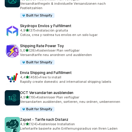
38 Rezensionen insgesamt
Versandtarifregeln & individuelle Versandzonen nach
Postleitzahlen
Built for Shopify
Skydropx Envíos y Fulfillment
von 5 Sternen
4,9
(37)
•
Instalación gratuita
37 Rezensionen insgesamt
Cotiza, crea y rastrea tus envíos en un solo lugar.
Shipping Rate Power Toy
von 5 Sternen
5,0
(28)
•
Kostenloser Plan verfügbar
28 Rezensionen insgesamt
Versandtarife neu anordnen und ausblenden
Built for Shopify
Envia Shipping and Fulfillment
von 5 Sternen
4,4
(458)
•
Free to install
458 Rezensionen insgesamt
Rapidly create domestic and international shipping labels
OCT Versandarten ausblenden
von 5 Sternen
4,9
(19)
•
Kostenloser Plan verfügbar
19 Rezensionen insgesamt
Versandarten ausblenden, sortieren, neu ordnen, umbenennen
Built for Shopify
Zapiet ‑ Tarife nach Distanz
von 5 Sternen
4,9
(124)
•
Kostenlose Installation
124 Rezensionen insgesamt
Liefertarife basierte aufm Entfernungsradius von Ihren Laden