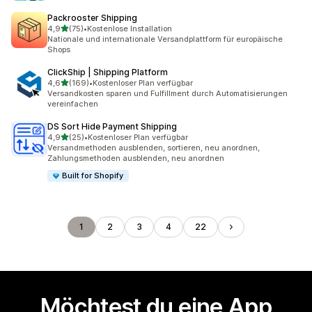
Packrooster Shipping
von 5 Sternen
4,9
(75)
•
Kostenlose Installation
75 Rezensionen insgesamt
Nationale und internationale Versandplattform für europäische
Shops
ClickShip | Shipping Platform
von 5 Sternen
4,6
(169)
•
Kostenloser Plan verfügbar
169 Rezensionen insgesamt
Versandkosten sparen und Fulfillment durch Automatisierungen
vereinfachen
DS Sort Hide Payment Shipping
von 5 Sternen
4,9
(25)
•
Kostenloser Plan verfügbar
25 Rezensionen insgesamt
Versandmethoden ausblenden, sortieren, neu anordnen,
Zahlungsmethoden ausblenden, neu anordnen
Built for Shopify
1
2
3
4
22
Möchtest du eine App