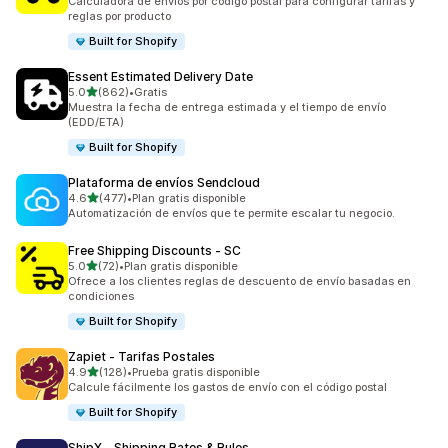
Calculadora de envíos por código postal para configurar tarifas y
reglas por producto
Built for Shopify
Essent Estimated Delivery Date
de 5 estrellas
5.0
(862)
•
Gratis
862 reseñas en total
Muestra la fecha de entrega estimada y el tiempo de envío
(EDD/ETA)
Built for Shopify
Plataforma de envíos Sendcloud
de 5 estrellas
4.6
(477)
•
Plan gratis disponible
477 reseñas en total
Automatización de envíos que te permite escalar tu negocio.
Free Shipping Discounts ‑ SC
de 5 estrellas
5.0
(72)
•
Plan gratis disponible
72 reseñas en total
Ofrece a los clientes reglas de descuento de envío basadas en
condiciones
Built for Shopify
Zapiet ‑ Tarifas Postales
de 5 estrellas
4.9
(128)
•
Prueba gratis disponible
128 reseñas en total
Calcule fácilmente los gastos de envío con el código postal
Built for Shopify
ShipX ‑ Shipping Rates & Rules