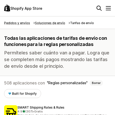
Shopify App Store
Pedidos y envíos
Soluciones de envío
Tarifas de envío
Todas las aplicaciones de tarifas de envío con
funciones para la reglas personalizadas
Permíteles saber cuánto van a pagar. Logra que
se completen más pagos mostrando las tarifas
de envío desde el principio.
508 aplicaciones con
Reglas personalizadas
Borrar
Built for Shopify
SMART Shipping Rates & Rules
de 5 estrellas
4.9
(307)
•
Gratis
307 reseñas en total