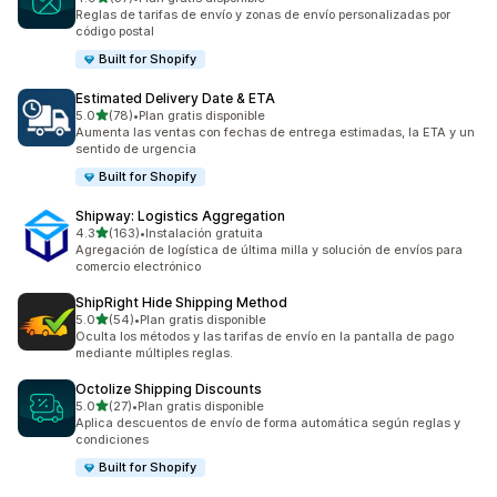
37 reseñas en total
Reglas de tarifas de envío y zonas de envío personalizadas por
código postal
Built for Shopify
Estimated Delivery Date & ETA
de 5 estrellas
5.0
(78)
•
Plan gratis disponible
78 reseñas en total
Aumenta las ventas con fechas de entrega estimadas, la ETA y un
sentido de urgencia
Built for Shopify
Shipway: Logistics Aggregation
de 5 estrellas
4.3
(163)
•
Instalación gratuita
163 reseñas en total
Agregación de logística de última milla y solución de envíos para
comercio electrónico
ShipRight Hide Shipping Method
de 5 estrellas
5.0
(54)
•
Plan gratis disponible
54 reseñas en total
Oculta los métodos y las tarifas de envío en la pantalla de pago
mediante múltiples reglas.
Octolize Shipping Discounts
de 5 estrellas
5.0
(27)
•
Plan gratis disponible
27 reseñas en total
Aplica descuentos de envío de forma automática según reglas y
condiciones
Built for Shopify