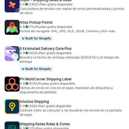
de 5 estrellas
5.0
(1,162)
•
Plan gratis disponible
1162 reseñas en total
Calculadora de envíos con reglas de envío personalizadas y puntos
de retiro
Atlas Pickup Points
de 5 estrellas
4.8
(71)
•
Prueba gratis disponible
71 reseñas en total
Puntos de recogida: DHL, UPS, GLS, SEUR, Correos y 60+ más
Built for Shopify
S Estimated Delivery Date Plus
de 5 estrellas
4.9
(403)
•
Plan gratis disponible
403 reseñas en total
Muestra la fecha de entrega estimada (EDD/ETA) y el tiempo de
entrega
Built for Shopify
PH MultiCarrier Shipping Label
de 5 estrellas
4.9
(614)
•
Prueba gratis disponible
614 reseñas en total
Tarifas de envío en vivo en el pago, impresión de etiquetas y
seguimiento de pedidos.
Intuitive Shipping
de 5 estrellas
5.0
(458)
•
Plan gratis disponible
458 reseñas en total
Controla cómo se calculan y se muestran los envíos en la pantalla
de pago.
Shipping Rates Rules & Zones
de 5 estrellas
4.9
(37)
•
Plan gratis disponible