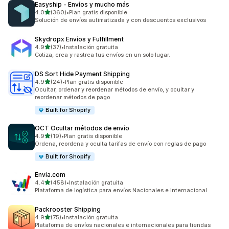
Easyship ‑ Envíos y mucho más
de 5 estrellas
4.0
(360)
•
Plan gratis disponible
360 reseñas en total
Solución de envíos autimatizada y con descuentos exclusivos
Skydropx Envíos y Fulfillment
de 5 estrellas
4.9
(37)
•
Instalación gratuita
37 reseñas en total
Cotiza, crea y rastrea tus envíos en un solo lugar.
DS Sort Hide Payment Shipping
de 5 estrellas
4.9
(24)
•
Plan gratis disponible
24 reseñas en total
Ocultar, ordenar y reordenar métodos de envío, y ocultar y
reordenar métodos de pago
Built for Shopify
OCT Ocultar métodos de envío
de 5 estrellas
4.9
(19)
•
Plan gratis disponible
19 reseñas en total
Ordena, reordena y oculta tarifas de envío con reglas de pago
Built for Shopify
Envia.com
de 5 estrellas
4.4
(458)
•
Instalación gratuita
458 reseñas en total
Plataforma de logística para envíos Nacionales e Internacional
Packrooster Shipping
de 5 estrellas
4.9
(75)
•
Instalación gratuita
75 reseñas en total
Plataforma de envíos nacionales e internacionales para tiendas