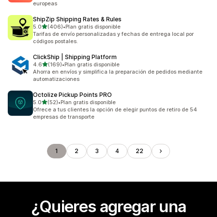
europeas
ShipZip Shipping Rates & Rules
de 5 estrellas
5.0
(406)
•
Plan gratis disponible
406 reseñas en total
Tarifas de envío personalizadas y fechas de entrega local por
códigos postales.
ClickShip | Shipping Platform
de 5 estrellas
4.6
(169)
•
Plan gratis disponible
169 reseñas en total
Ahorra en envíos y simplifica la preparación de pedidos mediante
automatizaciones
Octolize Pickup Points PRO
de 5 estrellas
5.0
(52)
•
Plan gratis disponible
52 reseñas en total
Ofrece a tus clientes la opción de elegir puntos de retiro de 54
empresas de transporte
1
2
3
4
22
¿Quieres agregar una