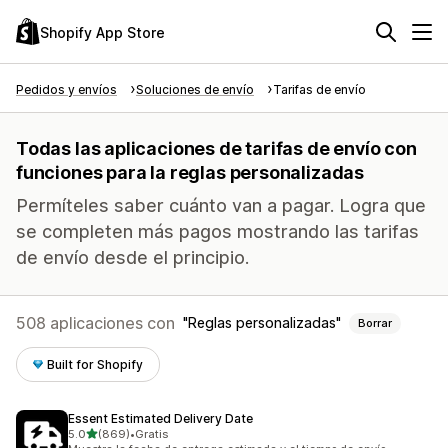
Shopify App Store
Pedidos y envíos
Soluciones de envío
Tarifas de envío
Todas las aplicaciones de tarifas de envío con
funciones para la reglas personalizadas
Permíteles saber cuánto van a pagar. Logra que
se completen más pagos mostrando las tarifas
de envío desde el principio.
508 aplicaciones con
Reglas personalizadas
Borrar
Built for Shopify
Essent Estimated Delivery Date
de 5 estrellas
5.0
(869)
•
Gratis
869 reseñas en total