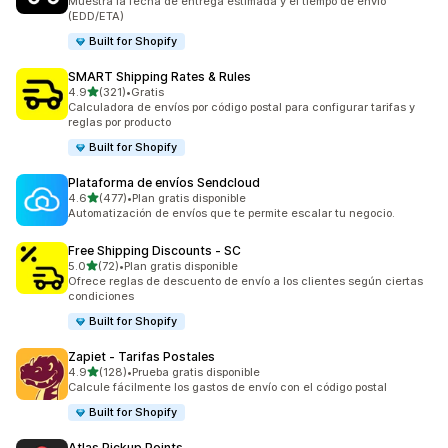
Muestra la fecha de entrega estimada y el tiempo de envío
(EDD/ETA)
Built for Shopify
SMART Shipping Rates & Rules
de 5 estrellas
4.9
(321)
•
Gratis
321 reseñas en total
Calculadora de envíos por código postal para configurar tarifas y
reglas por producto
Built for Shopify
Plataforma de envíos Sendcloud
de 5 estrellas
4.6
(477)
•
Plan gratis disponible
477 reseñas en total
Automatización de envíos que te permite escalar tu negocio.
Free Shipping Discounts ‑ SC
de 5 estrellas
5.0
(72)
•
Plan gratis disponible
72 reseñas en total
Ofrece reglas de descuento de envío a los clientes según ciertas
condiciones
Built for Shopify
Zapiet ‑ Tarifas Postales
de 5 estrellas
4.9
(128)
•
Prueba gratis disponible
128 reseñas en total
Calcule fácilmente los gastos de envío con el código postal
Built for Shopify
Atlas Pickup Points