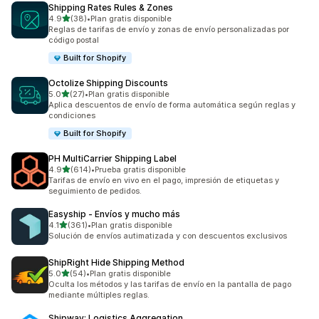
Shipping Rates Rules & Zones
de 5 estrellas
4.9
(38)
•
Plan gratis disponible
38 reseñas en total
Reglas de tarifas de envío y zonas de envío personalizadas por
código postal
Built for Shopify
Octolize Shipping Discounts
de 5 estrellas
5.0
(27)
•
Plan gratis disponible
27 reseñas en total
Aplica descuentos de envío de forma automática según reglas y
condiciones
Built for Shopify
PH MultiCarrier Shipping Label
de 5 estrellas
4.9
(614)
•
Prueba gratis disponible
614 reseñas en total
Tarifas de envío en vivo en el pago, impresión de etiquetas y
seguimiento de pedidos.
Easyship ‑ Envíos y mucho más
de 5 estrellas
4.1
(361)
•
Plan gratis disponible
361 reseñas en total
Solución de envíos autimatizada y con descuentos exclusivos
ShipRight Hide Shipping Method
de 5 estrellas
5.0
(54)
•
Plan gratis disponible
54 reseñas en total
Oculta los métodos y las tarifas de envío en la pantalla de pago
mediante múltiples reglas.
Shipway: Logistics Aggregation