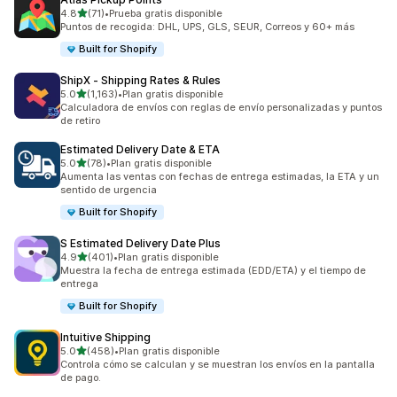
de 5 estrellas
4.8
(71)
•
Prueba gratis disponible
71 reseñas en total
Puntos de recogida: DHL, UPS, GLS, SEUR, Correos y 60+ más
Built for Shopify
ShipX ‑ Shipping Rates & Rules
de 5 estrellas
5.0
(1,163)
•
Plan gratis disponible
1163 reseñas en total
Calculadora de envíos con reglas de envío personalizadas y puntos
de retiro
Estimated Delivery Date & ETA
de 5 estrellas
5.0
(78)
•
Plan gratis disponible
78 reseñas en total
Aumenta las ventas con fechas de entrega estimadas, la ETA y un
sentido de urgencia
Built for Shopify
S Estimated Delivery Date Plus
de 5 estrellas
4.9
(401)
•
Plan gratis disponible
401 reseñas en total
Muestra la fecha de entrega estimada (EDD/ETA) y el tiempo de
entrega
Built for Shopify
Intuitive Shipping
de 5 estrellas
5.0
(458)
•
Plan gratis disponible
458 reseñas en total
Controla cómo se calculan y se muestran los envíos en la pantalla
de pago.