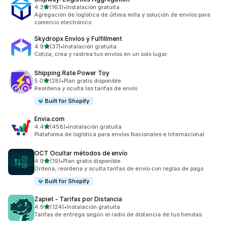
de 5 estrellas
4.3
(163)
•
Instalación gratuita
163 reseñas en total
Agregación de logística de última milla y solución de envíos para
comercio electrónico
Skydropx Envíos y Fulfillment
de 5 estrellas
4.9
(37)
•
Instalación gratuita
37 reseñas en total
Cotiza, crea y rastrea tus envíos en un solo lugar.
Shipping Rate Power Toy
de 5 estrellas
5.0
(28)
•
Plan gratis disponible
28 reseñas en total
Reordena y oculta las tarifas de envío
Built for Shopify
Envia.com
de 5 estrellas
4.4
(458)
•
Instalación gratuita
458 reseñas en total
Plataforma de logística para envíos Nacionales e Internacional
OCT Ocultar métodos de envío
de 5 estrellas
4.9
(19)
•
Plan gratis disponible
19 reseñas en total
Ordena, reordena y oculta tarifas de envío con reglas de pago
Built for Shopify
Zapiet ‑ Tarifas por Distancia
de 5 estrellas
4.9
(124)
•
Instalación gratuita
124 reseñas en total
Tarifas de entrega según el radio de distancia de tus tiendas