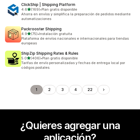
ClickShip | Shipping Platform
de 5 estrellas
4.6
(169)
•
Plan gratis disponible
169 reseñas en total
Ahorra en envíos y simplifica la preparación de pedidos mediante
automatizaciones
Packrooster Shipping
de 5 estrellas
4.9
(75)
•
Instalación gratuita
75 reseñas en total
Plataforma de envíos nacionales e internacionales para tiendas
europeas
ShipZip Shipping Rates & Rules
de 5 estrellas
5.0
(406)
•
Plan gratis disponible
406 reseñas en total
Tarifas de envío personalizadas y fechas de entrega local por
códigos postales.
1
2
3
4
22
¿Quieres agregar una
aplicación?