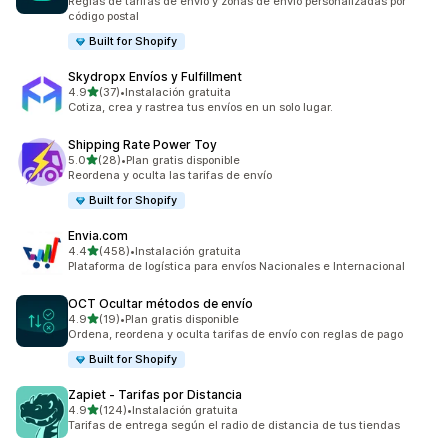
Reglas de tarifas de envío y zonas de envío personalizadas por
código postal
Built for Shopify
Skydropx Envíos y Fulfillment
de 5 estrellas
4.9
(37)
•
Instalación gratuita
37 reseñas en total
Cotiza, crea y rastrea tus envíos en un solo lugar.
Shipping Rate Power Toy
de 5 estrellas
5.0
(28)
•
Plan gratis disponible
28 reseñas en total
Reordena y oculta las tarifas de envío
Built for Shopify
Envia.com
de 5 estrellas
4.4
(458)
•
Instalación gratuita
458 reseñas en total
Plataforma de logística para envíos Nacionales e Internacional
OCT Ocultar métodos de envío
de 5 estrellas
4.9
(19)
•
Plan gratis disponible
19 reseñas en total
Ordena, reordena y oculta tarifas de envío con reglas de pago
Built for Shopify
Zapiet ‑ Tarifas por Distancia
de 5 estrellas
4.9
(124)
•
Instalación gratuita
124 reseñas en total
Tarifas de entrega según el radio de distancia de tus tiendas