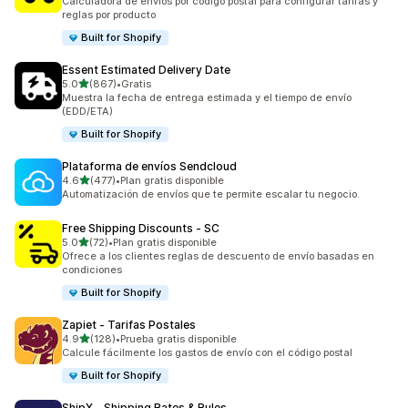
Calculadora de envíos por código postal para configurar tarifas y
reglas por producto
Built for Shopify
Essent Estimated Delivery Date
de 5 estrellas
5.0
(867)
•
Gratis
867 reseñas en total
Muestra la fecha de entrega estimada y el tiempo de envío
(EDD/ETA)
Built for Shopify
Plataforma de envíos Sendcloud
de 5 estrellas
4.6
(477)
•
Plan gratis disponible
477 reseñas en total
Automatización de envíos que te permite escalar tu negocio.
Free Shipping Discounts ‑ SC
de 5 estrellas
5.0
(72)
•
Plan gratis disponible
72 reseñas en total
Ofrece a los clientes reglas de descuento de envío basadas en
condiciones
Built for Shopify
Zapiet ‑ Tarifas Postales
de 5 estrellas
4.9
(128)
•
Prueba gratis disponible
128 reseñas en total
Calcule fácilmente los gastos de envío con el código postal
Built for Shopify
ShipX ‑ Shipping Rates & Rules