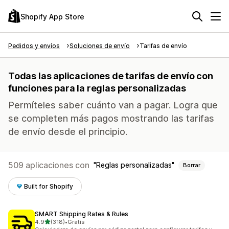
Shopify App Store
Pedidos y envíos
Soluciones de envío
Tarifas de envío
Todas las aplicaciones de tarifas de envío con
funciones para la reglas personalizadas
Permíteles saber cuánto van a pagar. Logra que
se completen más pagos mostrando las tarifas
de envío desde el principio.
509 aplicaciones con
Reglas personalizadas
Borrar
Built for Shopify
SMART Shipping Rates & Rules
de 5 estrellas
4.9
(318)
•
Gratis
318 reseñas en total