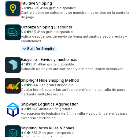
Intuitive Shipping
de 5 estrellas
5.0
(458)
•
Plan gratis disponible
458 reseñas en total
Controla cómo se calculan y se muestran los envíos en la pantalla
de pago.
Octolize Shipping Discounts
de 5 estrellas
5.0
(27)
•
Plan gratis disponible
27 reseñas en total
Aplica descuentos de envío de forma automática según reglas y
condiciones
Built for Shopify
Easyship ‑ Envíos y mucho más
de 5 estrellas
4.1
(361)
•
Plan gratis disponible
361 reseñas en total
Solución de envíos autimatizada y con descuentos exclusivos
ShipRight Hide Shipping Method
de 5 estrellas
5.0
(54)
•
Plan gratis disponible
54 reseñas en total
Oculta los métodos y las tarifas de envío en la pantalla de pago
mediante múltiples reglas.
Shipway: Logistics Aggregation
de 5 estrellas
4.3
(163)
•
Instalación gratuita
163 reseñas en total
Agregación de logística de última milla y solución de envíos para
comercio electrónico
Shipping Rates Rules & Zones
de 5 estrellas
4.9
(38)
•
Plan gratis disponible
38 reseñas en total