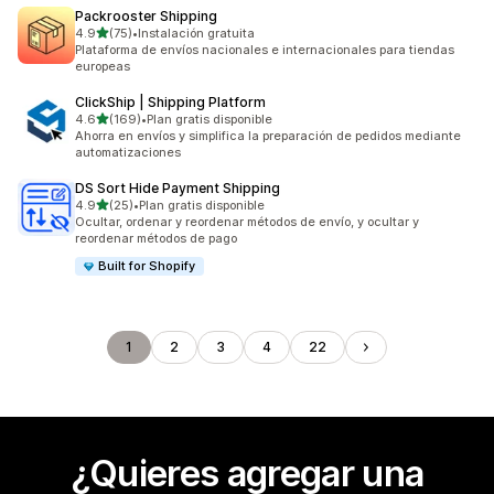
Packrooster Shipping
de 5 estrellas
4.9
(75)
•
Instalación gratuita
75 reseñas en total
Plataforma de envíos nacionales e internacionales para tiendas
europeas
ClickShip | Shipping Platform
de 5 estrellas
4.6
(169)
•
Plan gratis disponible
169 reseñas en total
Ahorra en envíos y simplifica la preparación de pedidos mediante
automatizaciones
DS Sort Hide Payment Shipping
de 5 estrellas
4.9
(25)
•
Plan gratis disponible
25 reseñas en total
Ocultar, ordenar y reordenar métodos de envío, y ocultar y
reordenar métodos de pago
Built for Shopify
1
2
3
4
22
¿Quieres agregar una