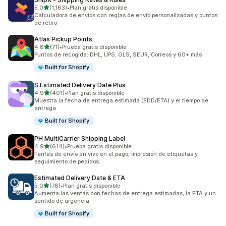
de 5 estrellas
5.0
(1,163)
•
Plan gratis disponible
1163 reseñas en total
Calculadora de envíos con reglas de envío personalizadas y puntos
de retiro
Atlas Pickup Points
de 5 estrellas
4.8
(71)
•
Prueba gratis disponible
71 reseñas en total
Puntos de recogida: DHL, UPS, GLS, SEUR, Correos y 60+ más
Built for Shopify
S Estimated Delivery Date Plus
de 5 estrellas
4.9
(401)
•
Plan gratis disponible
401 reseñas en total
Muestra la fecha de entrega estimada (EDD/ETA) y el tiempo de
entrega
Built for Shopify
PH MultiCarrier Shipping Label
de 5 estrellas
4.9
(614)
•
Prueba gratis disponible
614 reseñas en total
Tarifas de envío en vivo en el pago, impresión de etiquetas y
seguimiento de pedidos.
Estimated Delivery Date & ETA
de 5 estrellas
5.0
(78)
•
Plan gratis disponible
78 reseñas en total
Aumenta las ventas con fechas de entrega estimadas, la ETA y un
sentido de urgencia
Built for Shopify