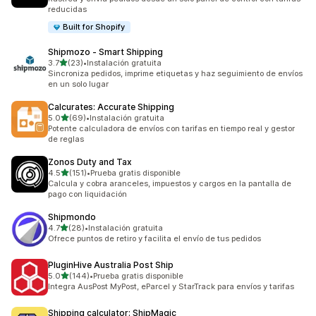
reducidas
Built for Shopify
Shipmozo ‑ Smart Shipping
de 5 estrellas
3.7
(23)
•
Instalación gratuita
23 reseñas en total
Sincroniza pedidos, imprime etiquetas y haz seguimiento de envíos
en un solo lugar
Calcurates: Accurate Shipping
de 5 estrellas
5.0
(69)
•
Instalación gratuita
69 reseñas en total
Potente calculadora de envíos con tarifas en tiempo real y gestor
de reglas
Zonos Duty and Tax
de 5 estrellas
4.5
(151)
•
Prueba gratis disponible
151 reseñas en total
Calcula y cobra aranceles, impuestos y cargos en la pantalla de
pago con liquidación
Shipmondo
de 5 estrellas
4.7
(28)
•
Instalación gratuita
28 reseñas en total
Ofrece puntos de retiro y facilita el envío de tus pedidos
PluginHive Australia Post Ship
de 5 estrellas
5.0
(144)
•
Prueba gratis disponible
144 reseñas en total
Integra AusPost MyPost, eParcel y StarTrack para envíos y tarifas
Shipping calculator: ShipMagic