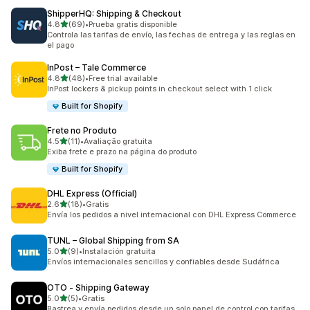
ShipperHQ: Shipping & Checkout
de 5 estrellas
4.8
(69)
•
Prueba gratis disponible
69 reseñas en total
Controla las tarifas de envío, las fechas de entrega y las reglas en
el pago
InPost – Tale Commerce
de 5 estrellas
4.8
(48)
•
Free trial available
48 reseñas en total
InPost lockers & pickup points in checkout select with 1 click
Built for Shopify
Frete no Produto
de 5 estrellas
4.5
(11)
•
Avaliação gratuita
11 reseñas en total
Exiba frete e prazo na página do produto
Built for Shopify
DHL Express (Official)
de 5 estrellas
2.6
(18)
•
Gratis
18 reseñas en total
Envía los pedidos a nivel internacional con DHL Express Commerce
TUNL – Global Shipping from SA
de 5 estrellas
5.0
(9)
•
Instalación gratuita
9 reseñas en total
Envíos internacionales sencillos y confiables desde Sudáfrica
OTO ‑ Shipping Gateway
de 5 estrellas
5.0
(5)
•
Gratis
5 reseñas en total
Rastrea y envía pedidos desde un solo panel de control con tarifas