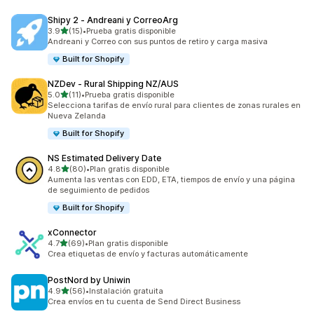
Shipy 2 ‑ Andreani y CorreoArg
de 5 estrellas
3.9
(15)
•
Prueba gratis disponible
15 reseñas en total
Andreani y Correo con sus puntos de retiro y carga masiva
Built for Shopify
NZDev ‑ Rural Shipping NZ/AUS
de 5 estrellas
5.0
(11)
•
Prueba gratis disponible
11 reseñas en total
Selecciona tarifas de envío rural para clientes de zonas rurales en
Nueva Zelanda
Built for Shopify
NS Estimated Delivery Date
de 5 estrellas
4.8
(80)
•
Plan gratis disponible
80 reseñas en total
Aumenta las ventas con EDD, ETA, tiempos de envío y una página
de seguimiento de pedidos
Built for Shopify
xConnector
de 5 estrellas
4.7
(69)
•
Plan gratis disponible
69 reseñas en total
Crea etiquetas de envío y facturas automáticamente
PostNord by Uniwin
de 5 estrellas
4.9
(56)
•
Instalación gratuita
56 reseñas en total
Crea envíos en tu cuenta de Send Direct Business