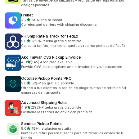
Tarifas de envío personalizadas y fechas de entrega local por
códigos postales.
Frenet
de 5 estrellas
4.2
(60)
•
Free to install
60 reseñas en total
Correios and carriers with shipping discounts
PH Ship Rate & Track for FedEx
de 5 estrellas
5.0
(620)
•
Prueba gratis disponible
620 reseñas en total
Consulta tarifas, imprime etiquetas y rastrea pedidos de FedEx
Ako Taiwan CVS Pickup Einvoice
de 5 estrellas
4.9
(145)
•
Free plan available
145 reseñas en total
Provide CVS pickup options and e-invoice for your customers
Octolize Pickup Points PRO
de 5 estrellas
5.0
(52)
•
Plan gratis disponible
52 reseñas en total
Ofrece a tus clientes la opción de elegir puntos de retiro de 54
empresas de transporte
Advanced Shipping Rules
de 5 estrellas
4.9
(292)
•
Prueba gratis disponible
292 reseñas en total
Gestiona las tarifas de envío con precisión
Sendica Pickup Points
de 5 estrellas
5.0
(18)
•
Instalación gratuita
18 reseñas en total
Puntos de retiro personalizados para optimizar los envíos de tu
tienda.