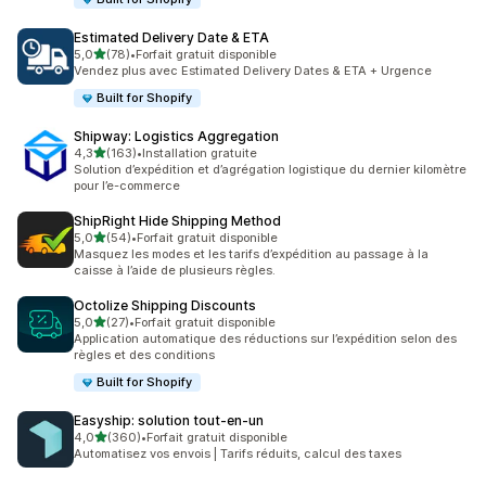
Estimated Delivery Date & ETA
étoile(s) sur 5
5,0
(78)
•
Forfait gratuit disponible
78 avis au total
Vendez plus avec Estimated Delivery Dates & ETA + Urgence
Built for Shopify
Shipway: Logistics Aggregation
étoile(s) sur 5
4,3
(163)
•
Installation gratuite
163 avis au total
Solution d’expédition et d’agrégation logistique du dernier kilomètre
pour l’e-commerce
ShipRight Hide Shipping Method
étoile(s) sur 5
5,0
(54)
•
Forfait gratuit disponible
54 avis au total
Masquez les modes et les tarifs d’expédition au passage à la
caisse à l’aide de plusieurs règles.
Octolize Shipping Discounts
étoile(s) sur 5
5,0
(27)
•
Forfait gratuit disponible
27 avis au total
Application automatique des réductions sur l’expédition selon des
règles et des conditions
Built for Shopify
Easyship: solution tout‑en‑un
étoile(s) sur 5
4,0
(360)
•
Forfait gratuit disponible
360 avis au total
Automatisez vos envois | Tarifs réduits, calcul des taxes