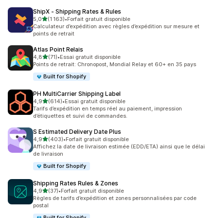
ShipX ‑ Shipping Rates & Rules
étoile(s) sur 5
5,0
(1 163)
•
Forfait gratuit disponible
1163 avis au total
Calculateur d’expédition avec règles d’expédition sur mesure et
points de retrait
Atlas Point Relais
étoile(s) sur 5
4,8
(71)
•
Essai gratuit disponible
71 avis au total
Points de retrait: Chronopost, Mondial Relay et 60+ en 35 pays
Built for Shopify
PH MultiCarrier Shipping Label
étoile(s) sur 5
4,9
(614)
•
Essai gratuit disponible
614 avis au total
Tarifs d’expédition en temps réel au paiement, impression
d’étiquettes et suivi de commandes.
S Estimated Delivery Date Plus
étoile(s) sur 5
4,9
(403)
•
Forfait gratuit disponible
403 avis au total
Affichez la date de livraison estimée (EDD/ETA) ainsi que le délai
de livraison
Built for Shopify
Shipping Rates Rules & Zones
étoile(s) sur 5
4,9
(37)
•
Forfait gratuit disponible
37 avis au total
Règles de tarifs d’expédition et zones personnalisées par code
postal
Built for Shopify