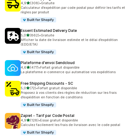
étoile(s) sur 5
4,9
(308)
•
Gratuite
308 avis au total
Calculateur d’expédition par code postal pour définir les tarifs et
règles par produit
Built for Shopify
Essent Estimated Delivery Date
étoile(s) sur 5
5,0
(862)
•
Gratuite
862 avis au total
Afficher la date de livraison estimée et le délai d’expédition
(EDD/ETA)
Built for Shopify
Plateforme d'envoi Sendcloud
étoile(s) sur 5
4,6
(477)
•
Forfait gratuit disponible
477 avis au total
La plateforme e-commerce qui automatise vos expéditions
Free Shipping Discounts ‑ SC
étoile(s) sur 5
5,0
(72)
•
Forfait gratuit disponible
72 avis au total
Proposez à vos clients des règles de réduction sur les frais
d’expédition en fonction de conditions
Built for Shopify
Zapiet ‑ Tarif par Code Postal
étoile(s) sur 5
4,9
(128)
•
Essai gratuit disponible
128 avis au total
Calculez facilement les frais de livraison avec le code postal
Built for Shopify