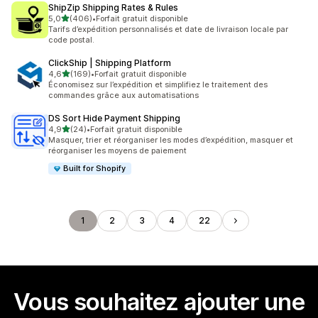
ShipZip Shipping Rates & Rules
étoile(s) sur 5
5,0
(406)
•
Forfait gratuit disponible
406 avis au total
Tarifs d’expédition personnalisés et date de livraison locale par
code postal.
ClickShip | Shipping Platform
étoile(s) sur 5
4,6
(169)
•
Forfait gratuit disponible
169 avis au total
Économisez sur l’expédition et simplifiez le traitement des
commandes grâce aux automatisations
DS Sort Hide Payment Shipping
étoile(s) sur 5
4,9
(24)
•
Forfait gratuit disponible
24 avis au total
Masquer, trier et réorganiser les modes d’expédition, masquer et
réorganiser les moyens de paiement
Built for Shopify
1
2
3
4
22
Vous souhaitez ajouter une