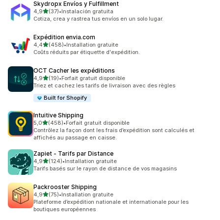
Skydropx Envíos y Fulfillment
étoile(s) sur 5
4,9
(37)
•
Instalación gratuita
37 avis au total
Cotiza, crea y rastrea tus envíos en un solo lugar.
Expédition envia.com
étoile(s) sur 5
4,4
(458)
•
Installation gratuite
458 avis au total
Coûts réduits par étiquette d'expédition.
OCT Cacher les expéditions
étoile(s) sur 5
4,9
(19)
•
Forfait gratuit disponible
19 avis au total
Triez et cachez les tarifs de livraison avec des règles
Built for Shopify
Intuitive Shipping
étoile(s) sur 5
5,0
(458)
•
Forfait gratuit disponible
458 avis au total
Contrôlez la façon dont les frais d’expédition sont calculés et
affichés au passage en caisse.
Zapiet ‑ Tarifs par Distance
étoile(s) sur 5
4,9
(124)
•
Installation gratuite
124 avis au total
Tarifs basés sur le rayon de distance de vos magasins
Packrooster Shipping
étoile(s) sur 5
4,9
(75)
•
Installation gratuite
75 avis au total
Plateforme d’expédition nationale et internationale pour les
boutiques européennes