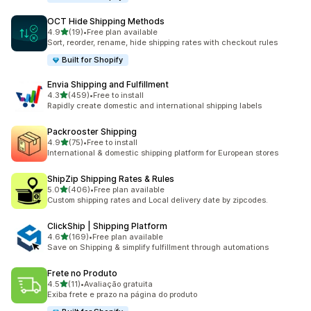
OCT Hide Shipping Methods
별 5개 중
4.9
(19)
•
Free plan available
총 리뷰 19개
Sort, reorder, rename, hide shipping rates with checkout rules
Built for Shopify
Envia Shipping and Fulfillment
별 5개 중
4.3
(459)
•
Free to install
총 리뷰 459개
Rapidly create domestic and international shipping labels
Packrooster Shipping
별 5개 중
4.9
(75)
•
Free to install
총 리뷰 75개
International & domestic shipping platform for European stores
ShipZip Shipping Rates & Rules
별 5개 중
5.0
(406)
•
Free plan available
총 리뷰 406개
Custom shipping rates and Local delivery date by zipcodes.
ClickShip | Shipping Platform
별 5개 중
4.6
(169)
•
Free plan available
총 리뷰 169개
Save on Shipping & simplify fulfillment through automations
Frete no Produto
별 5개 중
4.5
(11)
•
Avaliação gratuita
총 리뷰 11개
Exiba frete e prazo na página do produto