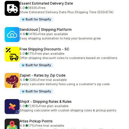
Essent Estimated Delivery Date
별 5개 중
5.0
(859)
•
Free
총 리뷰 859개
Show Estimated Delivery Date Plus Shipping Time (EDD/ETA)
Built for Shopify
Sendcloud | Shipping Platform
별 5개 중
4.6
(476)
•
Free plan available
총 리뷰 476개
Easy shipping automation to help your business grow.
Free Shipping Discounts ‑ SC
별 5개 중
5.0
(71)
•
Free plan available
총 리뷰 71개
Offer shipping discount rules to customers based on conditions
Built for Shopify
Zapiet ‑ Rates by Zip Code
별 5개 중
4.9
(128)
•
Free trial available
총 리뷰 128개
Easily calculate delivery fees using a customer's zip code
Built for Shopify
ShipX ‑ Shipping Rates & Rules
별 5개 중
5.0
(1,161)
•
Free plan available
총 리뷰 1161개
Shipping calculator with custom shipping rules & pickup points
Atlas Pickup Points
별 5개 중
4.8
(71)
•
Free trial available
총 리뷰 71개