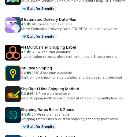
Build Award Winner • Checkout pickup points map, 60+ carriers
Built for Shopify
S Estimated Delivery Date Plus
별 5개 중
4.9
(403)
•
Free plan available
총 리뷰 403개
Show Estimated Delivery Date (EDD/ETA) plus delivery time
Built for Shopify
PH MultiCarrier Shipping Label
별 5개 중
4.9
(615)
•
Free trial available
총 리뷰 615개
Live shipping rates at checkout, print labels & track orders.
Intuitive Shipping
별 5개 중
5.0
(458)
•
Free plan available
총 리뷰 458개
Control how shipping is calculated and displayed at checkout.
ShipRight Hide Shipping Method
별 5개 중
5.0
(54)
•
Free plan available
총 리뷰 54개
Hide shipping methods and rates at checkout by multiple rules.
Shipping Rates Rules & Zones
별 5개 중
4.9
(37)
•
Free plan available
총 리뷰 37개
Shipping rates rules & custom shipping zones by postcodes
Built for Shopify