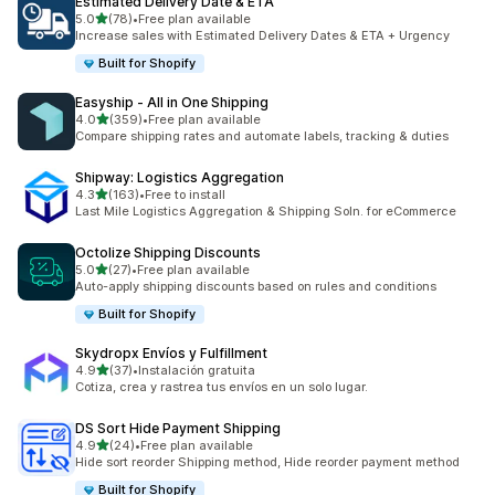
Estimated Delivery Date & ETA
별 5개 중
5.0
(78)
•
Free plan available
총 리뷰 78개
Increase sales with Estimated Delivery Dates & ETA + Urgency
Built for Shopify
Easyship ‑ All in One Shipping
별 5개 중
4.0
(359)
•
Free plan available
총 리뷰 359개
Compare shipping rates and automate labels, tracking & duties
Shipway: Logistics Aggregation
별 5개 중
4.3
(163)
•
Free to install
총 리뷰 163개
Last Mile Logistics Aggregation & Shipping Soln. for eCommerce
Octolize Shipping Discounts
별 5개 중
5.0
(27)
•
Free plan available
총 리뷰 27개
Auto-apply shipping discounts based on rules and conditions
Built for Shopify
Skydropx Envíos y Fulfillment
별 5개 중
4.9
(37)
•
Instalación gratuita
총 리뷰 37개
Cotiza, crea y rastrea tus envíos en un solo lugar.
DS Sort Hide Payment Shipping
별 5개 중
4.9
(24)
•
Free plan available
총 리뷰 24개
Hide sort reorder Shipping method, Hide reorder payment method
Built for Shopify