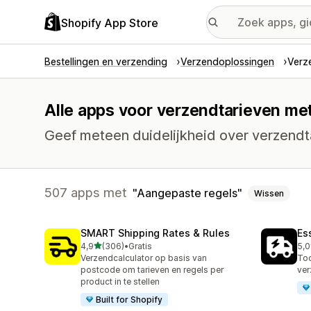
Shopify App Store
Bestellingen en verzending
Verzendoplossingen
Verz
Alle apps voor verzendtarieven me
Geef meteen duidelijkheid over verzendta
507 apps met
Aangepaste regels
Wissen
SMART Shipping Rates & Rules
Es
van 5 sterren
4,9
(306)
•
Gratis
5,0
306 recensies in totaal
859
Verzendcalculator op basis van
Too
postcode om tarieven en regels per
ver
product in te stellen
Built for Shopify