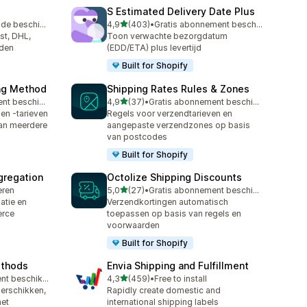
S Estimated Delivery Date Plus
van 5 sterren
Gratis proefperiode beschikbaar
4,9
(403)
•
Gratis abonnement beschikbaar
403 recensies in totaal
st, DHL,
Toon verwachte bezorgdatum
nden
(EDD/ETA) plus levertijd
Built for Shopify
ing Method
Shipping Rates Rules & Zones
van 5 sterren
Gratis abonnement beschikbaar
4,9
(37)
•
Gratis abonnement beschikbaar
37 recensies in totaal
en -tarieven
Regels voor verzendtarieven en
van meerdere
aangepaste verzendzones op basis
van postcodes
Built for Shopify
gregation
Octolize Shipping Discounts
van 5 sterren
leren
5,0
(27)
•
Gratis abonnement beschikbaar
27 recensies in totaal
atie en
Verzendkortingen automatisch
erce
toepassen op basis van regels en
voorwaarden
Built for Shopify
ethods
Envia Shipping and Fulfillment
van 5 sterren
Gratis abonnement beschikbaar
4,3
(459)
•
Free to install
459 recensies in totaal
herschikken,
Rapidly create domestic and
et
international shipping labels