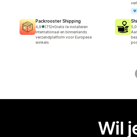
ver
Packrooster Shipping
Sh
van 5 sterren
4,9
(75)
•
Gratis te installeren
5,0
75 recensies in totaal
406
Internationaal en binnenlands
Aan
verzendplatform voor Europese
bez
winkels
po
Wil 