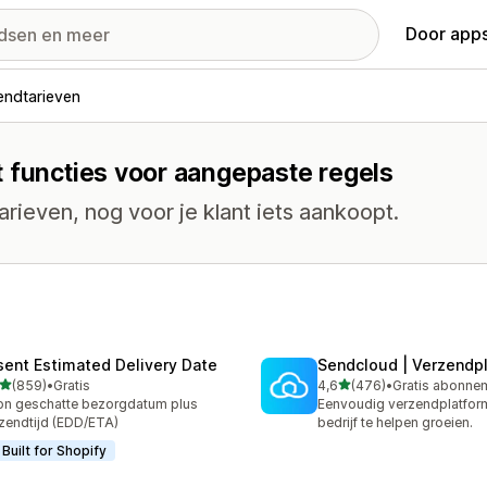
Door apps
endtarieven
t functies voor aangepaste regels
rieven, nog voor je klant iets aankoopt.
sent Estimated Delivery Date
Sendcloud | Verzendp
van 5 sterren
van 5 sterren
(859)
•
Gratis
4,6
(476)
•
 recensies in totaal
476 recensies in totaal
n geschatte bezorgdatum plus
Eenvoudig verzendplatfor
zendtijd (EDD/ETA)
bedrijf te helpen groeien.
Built for Shopify