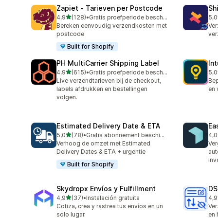
Zapiet ‑ Tarieven per Postcode
Sh
van 5 sterren
4,9
(128)
•
Gratis proefperiode beschikbaar
5,0
128 recensies in totaal
116
Bereken eenvoudig verzendkosten met
Ver
postcode
ver
Built for Shopify
PH MultiCarrier Shipping Label
In
van 5 sterren
4,9
(615)
•
Gratis proefperiode beschikbaar
5,0
615 recensies in totaal
458
Live verzendtarieven bij de checkout,
Bep
labels afdrukken en bestellingen
en 
volgen.
Estimated Delivery Date & ETA
Ea
van 5 sterren
5,0
(78)
•
Gratis abonnement beschikbaar
4,0
78 recensies in totaal
359
Verhoog de omzet met Estimated
Ver
Delivery Dates & ETA + urgentie
aut
inv
Built for Shopify
Skydropx Envíos y Fulfillment
DS
van 5 sterren
4,9
(37)
•
Instalación gratuita
4,9
37 recensies in totaal
24 
Cotiza, crea y rastrea tus envíos en un
Ver
solo lugar.
en 