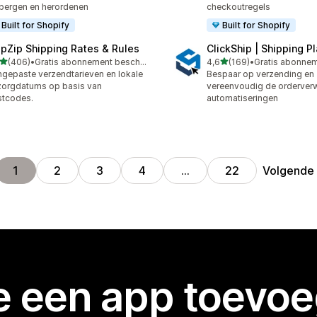
bergen en herordenen
checkoutregels
Built for Shopify
Built for Shopify
ipZip Shipping Rates & Rules
ClickShip | Shipping P
van 5 sterren
van 5 sterren
(406)
•
Gratis abonnement beschikbaar
4,6
(169)
•
 recensies in totaal
169 recensies in totaal
gepaste verzendtarieven en lokale
Bespaar op verzending en
orgdatums op basis van
vereenvoudig de orderver
stcodes.
automatiseringen
Volgende
1
2
3
4
…
22
je een app toevo