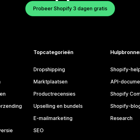
Probeer Shopify 3 dagen gratis
Topcategorieën
Hulpbronne
Dropshipping
Shopify-hel
n
Marktplaatsen
API-docume
pen
Productrecensies
Shopify Co
erzending
Upselling en bundels
Shopify-blo
E-mailmarketing
Research
ersie
SEO