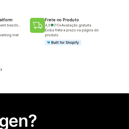
latform
Frete no Produto
van 5 sterren
Gratis abonnement beschikbaar
4,5
(11)
•
Avaliação gratuita
11 recensies in totaal
Exiba frete e prazo na página do
werking met
produto
Built for Shopify
egen?