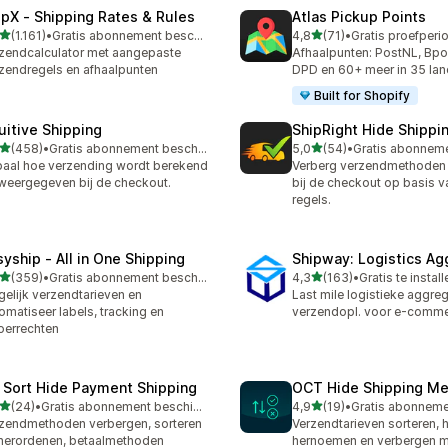
ipX ‑ Shipping Rates & Rules
Atlas Pickup Points
van 5 sterren
van 5 sterren
(1.161)
•
Gratis abonnement beschikbaar
4,8
(71)
•
1 recensies in totaal
71 recensies in totaal
zendcalculator met aangepaste
Afhaalpunten: PostNL, Bpo
zendregels en afhaalpunten
DPD en 60+ meer in 35 la
Built for Shopify
tuitive Shipping
ShipRight Hide Shipp
van 5 sterren
van 5 sterren
(458)
•
Gratis abonnement beschikbaar
5,0
(54)
•
 recensies in totaal
54 recensies in totaal
aal hoe verzending wordt berekend
Verberg verzendmethoden 
weergegeven bij de checkout.
bij de checkout op basis 
regels.
syship ‑ All in One Shipping
Shipway: Logistics Ag
van 5 sterren
van 5 sterren
(359)
•
Gratis abonnement beschikbaar
4,3
(163)
•
Gratis te instal
 recensies in totaal
163 recensies in totaal
gelijk verzendtarieven en
Last mile logistieke aggreg
omatiseer labels, tracking en
verzendopl. voor e-comm
oerrechten
 Sort Hide Payment Shipping
OCT Hide Shipping M
van 5 sterren
van 5 sterren
(24)
•
Gratis abonnement beschikbaar
4,9
(19)
•
recensies in totaal
19 recensies in totaal
zendmethoden verbergen, sorteren
Verzendtarieven sorteren, 
herordenen, betaalmethoden
hernoemen en verbergen m