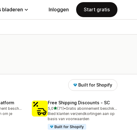
 bladeren
Inloggen
Start gratis
Built for Shopify
latform
Free Shipping Discounts ‑ SC
van 5 sterren
Gratis abonnement beschikbaar
5,0
(71)
•
Gratis abonnement beschikbaar
71 recensies in totaal
m om je
Bied klanten verzendkortingen aan op
basis van voorwaarden
Built for Shopify