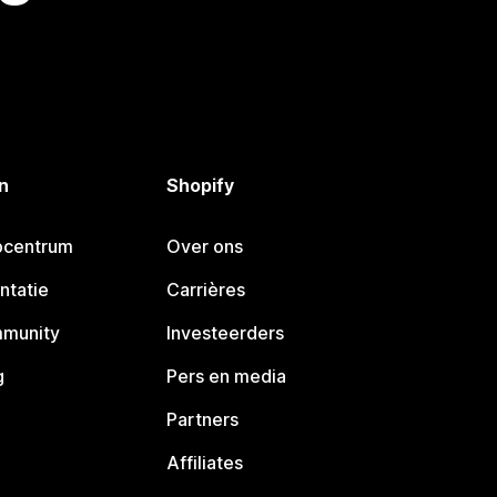
n
Shopify
pcentrum
Over ons
ntatie
Carrières
mmunity
Investeerders
g
Pers en media
Partners
Affiliates