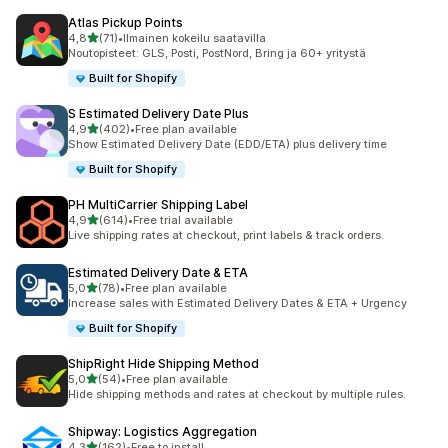
Atlas Pickup Points
/ 5 tähteä
4,8
(71)
•
Ilmainen kokeilu saatavilla
71 arvostelua yhteensä
Noutopisteet: GLS, Posti, PostNord, Bring ja 60+ yritystä
Built for Shopify
S Estimated Delivery Date Plus
/ 5 tähteä
4,9
(402)
•
Free plan available
402 arvostelua yhteensä
Show Estimated Delivery Date (EDD/ETA) plus delivery time
Built for Shopify
PH MultiCarrier Shipping Label
/ 5 tähteä
4,9
(614)
•
Free trial available
614 arvostelua yhteensä
Live shipping rates at checkout, print labels & track orders.
Estimated Delivery Date & ETA
/ 5 tähteä
5,0
(78)
•
Free plan available
78 arvostelua yhteensä
Increase sales with Estimated Delivery Dates & ETA + Urgency
Built for Shopify
ShipRight Hide Shipping Method
/ 5 tähteä
5,0
(54)
•
Free plan available
54 arvostelua yhteensä
Hide shipping methods and rates at checkout by multiple rules.
Shipway: Logistics Aggregation
/ 5 tähteä
4,3
(162)
•
Free to install