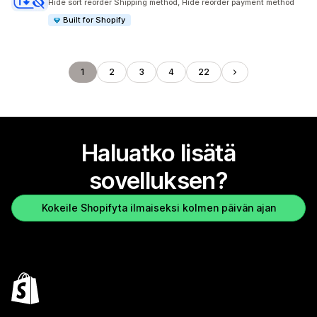
Hide sort reorder Shipping method, Hide reorder payment method
Built for Shopify
1
2
3
4
22
Haluatko lisätä
sovelluksen?
Kokeile Shopifyta ilmaiseksi kolmen päivän ajan