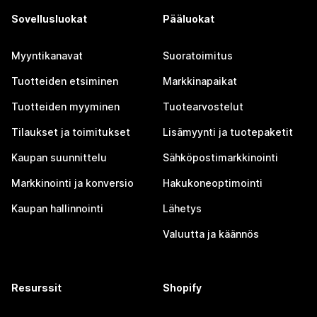
Sovellusluokat
Pääluokat
Myyntikanavat
Suoratoimitus
Tuotteiden etsiminen
Markkinapaikat
Tuotteiden myyminen
Tuotearvostelut
Tilaukset ja toimitukset
Lisämyynti ja tuotepaketit
Kaupan suunnittelu
Sähköpostimarkkinointi
Markkinointi ja konversio
Hakukoneoptimointi
Kaupan hallinnointi
Lähetys
Valuutta ja käännös
Resurssit
Shopify