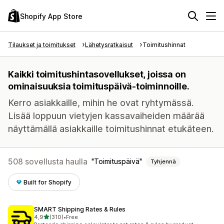
Shopify App Store
Tilaukset ja toimitukset
Lähetysratkaisut
Toimitushinnat
Kaikki toimitushintasovellukset, joissa on
ominaisuuksia toimituspäivä-toiminnoille.
Kerro asiakkaille, mihin he ovat ryhtymässä.
Lisää loppuun vietyjen kassavaiheiden määrää
näyttämällä asiakkaille toimitushinnat etukäteen.
508 sovellusta haulla
Toimituspäivä
Tyhjennä
Built for Shopify
SMART Shipping Rates & Rules
/ 5 tähteä
4,9
(310)
•
Free
310 arvostelua yhteensä