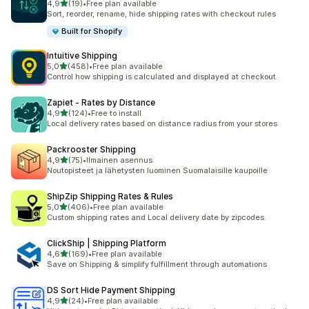
/ 5 tähteä
4,9
(19)
•
Free plan available
19 arvostelua yhteensä
Sort, reorder, rename, hide shipping rates with checkout rules
Built for Shopify
Intuitive Shipping
/ 5 tähteä
5,0
(458)
•
Free plan available
458 arvostelua yhteensä
Control how shipping is calculated and displayed at checkout.
Zapiet ‑ Rates by Distance
/ 5 tähteä
4,9
(124)
•
Free to install
124 arvostelua yhteensä
Local delivery rates based on distance radius from your stores
Packrooster Shipping
/ 5 tähteä
4,9
(75)
•
Ilmainen asennus
75 arvostelua yhteensä
Noutopisteet ja lähetysten luominen Suomalaisille kaupoille
ShipZip Shipping Rates & Rules
/ 5 tähteä
5,0
(406)
•
Free plan available
406 arvostelua yhteensä
Custom shipping rates and Local delivery date by zipcodes.
ClickShip | Shipping Platform
/ 5 tähteä
4,6
(169)
•
Free plan available
169 arvostelua yhteensä
Save on Shipping & simplify fulfillment through automations
DS Sort Hide Payment Shipping
/ 5 tähteä
4,9
(24)
•
Free plan available
24 arvostelua yhteensä