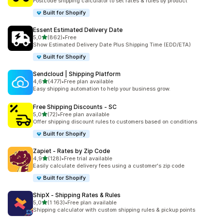
Postcode shipping calculator to set rates & rules by product
Built for Shopify
Essent Estimated Delivery Date
/ 5 tähteä
5,0
(862)
•
Free
862 arvostelua yhteensä
Show Estimated Delivery Date Plus Shipping Time (EDD/ETA)
Built for Shopify
Sendcloud | Shipping Platform
/ 5 tähteä
4,6
(477)
•
Free plan available
477 arvostelua yhteensä
Easy shipping automation to help your business grow.
Free Shipping Discounts ‑ SC
/ 5 tähteä
5,0
(72)
•
Free plan available
72 arvostelua yhteensä
Offer shipping discount rules to customers based on conditions
Built for Shopify
Zapiet ‑ Rates by Zip Code
/ 5 tähteä
4,9
(128)
•
Free trial available
128 arvostelua yhteensä
Easily calculate delivery fees using a customer's zip code
Built for Shopify
ShipX ‑ Shipping Rates & Rules
/ 5 tähteä
5,0
(1 163)
•
Free plan available
1163 arvostelua yhteensä
Shipping calculator with custom shipping rules & pickup points