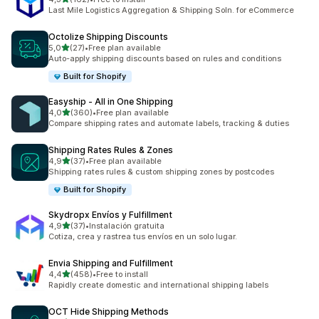
162 arvostelua yhteensä
Last Mile Logistics Aggregation & Shipping Soln. for eCommerce
Octolize Shipping Discounts
/ 5 tähteä
5,0
(27)
•
Free plan available
27 arvostelua yhteensä
Auto-apply shipping discounts based on rules and conditions
Built for Shopify
Easyship ‑ All in One Shipping
/ 5 tähteä
4,0
(360)
•
Free plan available
360 arvostelua yhteensä
Compare shipping rates and automate labels, tracking & duties
Shipping Rates Rules & Zones
/ 5 tähteä
4,9
(37)
•
Free plan available
37 arvostelua yhteensä
Shipping rates rules & custom shipping zones by postcodes
Built for Shopify
Skydropx Envíos y Fulfillment
/ 5 tähteä
4,9
(37)
•
Instalación gratuita
37 arvostelua yhteensä
Cotiza, crea y rastrea tus envíos en un solo lugar.
Envia Shipping and Fulfillment
/ 5 tähteä
4,4
(458)
•
Free to install
458 arvostelua yhteensä
Rapidly create domestic and international shipping labels
OCT Hide Shipping Methods