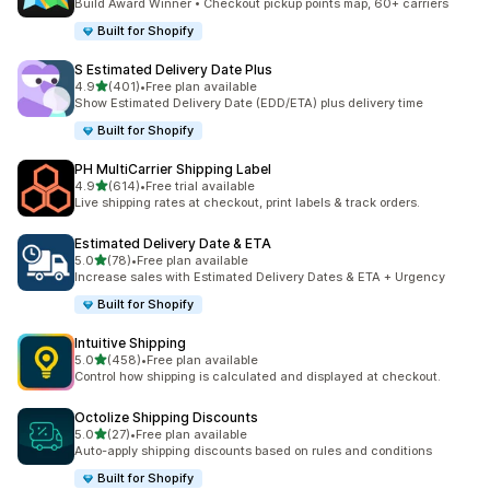
Build Award Winner • Checkout pickup points map, 60+ carriers
Built for Shopify
S Estimated Delivery Date Plus
별 5개 중
4.9
(401)
•
Free plan available
총 리뷰 401개
Show Estimated Delivery Date (EDD/ETA) plus delivery time
Built for Shopify
PH MultiCarrier Shipping Label
별 5개 중
4.9
(614)
•
Free trial available
총 리뷰 614개
Live shipping rates at checkout, print labels & track orders.
Estimated Delivery Date & ETA
별 5개 중
5.0
(78)
•
Free plan available
총 리뷰 78개
Increase sales with Estimated Delivery Dates & ETA + Urgency
Built for Shopify
Intuitive Shipping
별 5개 중
5.0
(458)
•
Free plan available
총 리뷰 458개
Control how shipping is calculated and displayed at checkout.
Octolize Shipping Discounts
별 5개 중
5.0
(27)
•
Free plan available
총 리뷰 27개
Auto-apply shipping discounts based on rules and conditions
Built for Shopify