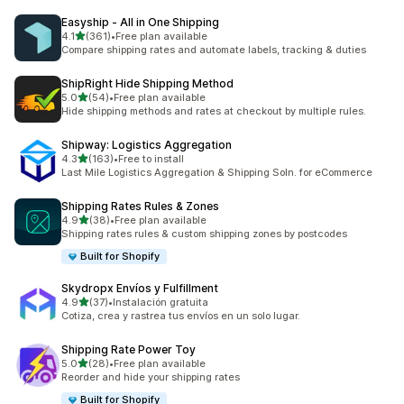
Easyship ‑ All in One Shipping
별 5개 중
4.1
(361)
•
Free plan available
총 리뷰 361개
Compare shipping rates and automate labels, tracking & duties
ShipRight Hide Shipping Method
별 5개 중
5.0
(54)
•
Free plan available
총 리뷰 54개
Hide shipping methods and rates at checkout by multiple rules.
Shipway: Logistics Aggregation
별 5개 중
4.3
(163)
•
Free to install
총 리뷰 163개
Last Mile Logistics Aggregation & Shipping Soln. for eCommerce
Shipping Rates Rules & Zones
별 5개 중
4.9
(38)
•
Free plan available
총 리뷰 38개
Shipping rates rules & custom shipping zones by postcodes
Built for Shopify
Skydropx Envíos y Fulfillment
별 5개 중
4.9
(37)
•
Instalación gratuita
총 리뷰 37개
Cotiza, crea y rastrea tus envíos en un solo lugar.
Shipping Rate Power Toy
별 5개 중
5.0
(28)
•
Free plan available
총 리뷰 28개
Reorder and hide your shipping rates
Built for Shopify