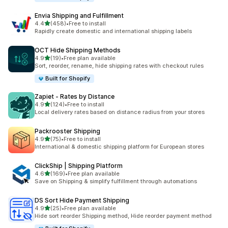
Envia Shipping and Fulfillment
별 5개 중
4.4
(458)
•
Free to install
총 리뷰 458개
Rapidly create domestic and international shipping labels
OCT Hide Shipping Methods
별 5개 중
4.9
(19)
•
Free plan available
총 리뷰 19개
Sort, reorder, rename, hide shipping rates with checkout rules
Built for Shopify
Zapiet ‑ Rates by Distance
별 5개 중
4.9
(124)
•
Free to install
총 리뷰 124개
Local delivery rates based on distance radius from your stores
Packrooster Shipping
별 5개 중
4.9
(75)
•
Free to install
총 리뷰 75개
International & domestic shipping platform for European stores
ClickShip | Shipping Platform
별 5개 중
4.6
(169)
•
Free plan available
총 리뷰 169개
Save on Shipping & simplify fulfillment through automations
DS Sort Hide Payment Shipping
별 5개 중
4.9
(25)
•
Free plan available
총 리뷰 25개
Hide sort reorder Shipping method, Hide reorder payment method