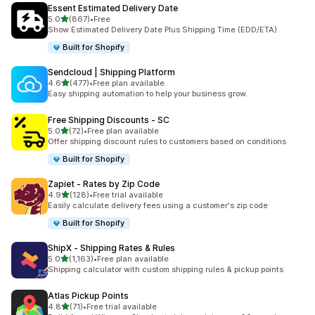
Essent Estimated Delivery Date
별 5개 중
5.0
(867)
•
Free
총 리뷰 867개
Show Estimated Delivery Date Plus Shipping Time (EDD/ETA)
Built for Shopify
Sendcloud | Shipping Platform
별 5개 중
4.6
(477)
•
Free plan available
총 리뷰 477개
Easy shipping automation to help your business grow.
Free Shipping Discounts ‑ SC
별 5개 중
5.0
(72)
•
Free plan available
총 리뷰 72개
Offer shipping discount rules to customers based on conditions
Built for Shopify
Zapiet ‑ Rates by Zip Code
별 5개 중
4.9
(128)
•
Free trial available
총 리뷰 128개
Easily calculate delivery fees using a customer's zip code
Built for Shopify
ShipX ‑ Shipping Rates & Rules
별 5개 중
5.0
(1,163)
•
Free plan available
총 리뷰 1163개
Shipping calculator with custom shipping rules & pickup points
Atlas Pickup Points
별 5개 중
4.8
(71)
•
Free trial available
총 리뷰 71개