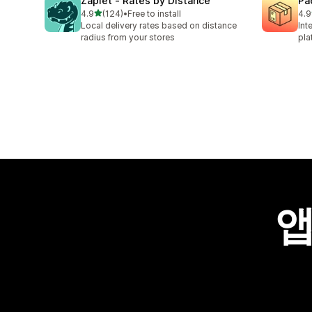
Zapiet ‑ Rates by Distance
Pa
별 5개 중
4.9
(124)
•
Free to install
4.9
총 리뷰 124개
총 
Local delivery rates based on distance
Int
radius from your stores
pla
앱