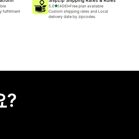
latform
ShipZip Shipping Rates & Rules
별 5개 중
able
5.0
(406)
•
Free plan available
총 리뷰 406개
 fulfillment
Custom shipping rates and Local
delivery date by zipcodes.
요?