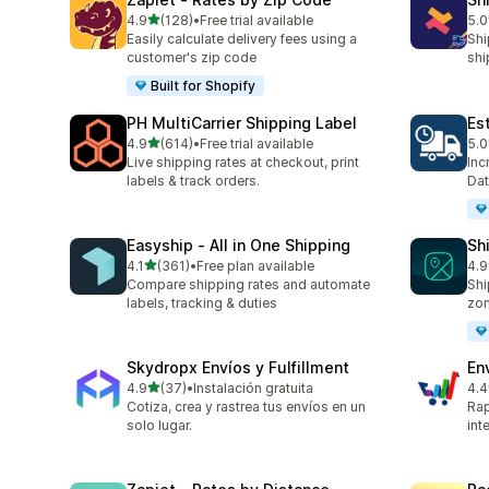
별 5개 중
4.9
(128)
•
Free trial available
5.0
총 리뷰 128개
총 
Easily calculate delivery fees using a
Shi
customer's zip code
shi
Built for Shopify
PH MultiCarrier Shipping Label
Es
별 5개 중
4.9
(614)
•
Free trial available
5.0
총 리뷰 614개
총 
Live shipping rates at checkout, print
Inc
labels & track orders.
Dat
Easyship ‑ All in One Shipping
Sh
별 5개 중
4.1
(361)
•
Free plan available
4.9
총 리뷰 361개
총 
Compare shipping rates and automate
Shi
labels, tracking & duties
zo
Skydropx Envíos y Fulfillment
En
별 5개 중
4.9
(37)
•
Instalación gratuita
4.4
총 리뷰 37개
총 
Cotiza, crea y rastrea tus envíos en un
Rap
solo lugar.
int