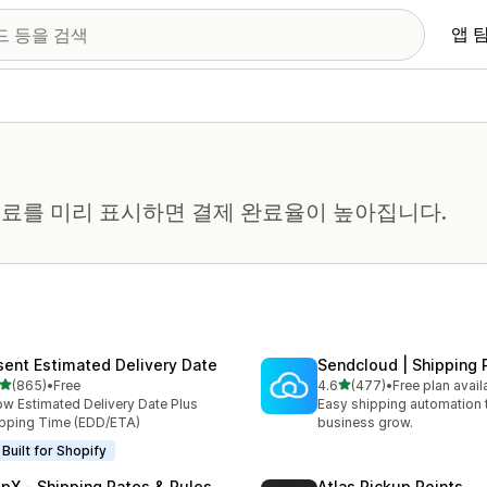
앱 
료를 미리 표시하면 결제 완료율이 높아집니다.
sent Estimated Delivery Date
Sendcloud | Shipping 
별 5개 중
별 5개 중
(865)
•
Free
4.6
(477)
•
Free plan avail
리뷰 865개
총 리뷰 477개
w Estimated Delivery Date Plus
Easy shipping automation 
pping Time (EDD/ETA)
business grow.
Built for Shopify
ipX ‑ Shipping Rates & Rules
Atlas Pickup Points