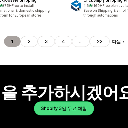
ckrooster Shipping
ClickShip | Shipping P
별 5개 중
별 5개 중
(75)
•
Free to install
4.6
(169)
•
Free plan avail
리뷰 75개
총 리뷰 169개
ernational & domestic shipping
Save on Shipping & simplify
tform for European stores
through automations
다음
1
2
3
4
…
22
을 추가하시겠어
Shopify 3일 무료 체험