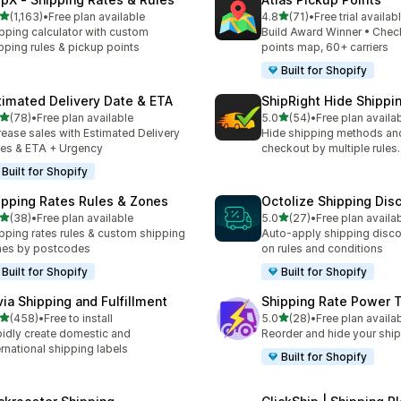
별 5개 중
별 5개 중
(1,163)
•
Free plan available
4.8
(71)
•
Free trial availab
리뷰 1163개
총 리뷰 71개
pping calculator with custom
Build Award Winner • Chec
pping rules & pickup points
points map, 60+ carriers
Built for Shopify
timated Delivery Date & ETA
ShipRight Hide Shipp
별 5개 중
별 5개 중
(78)
•
Free plan available
5.0
(54)
•
Free plan availa
리뷰 78개
총 리뷰 54개
rease sales with Estimated Delivery
Hide shipping methods and
es & ETA + Urgency
checkout by multiple rules.
Built for Shopify
ipping Rates Rules & Zones
Octolize Shipping Dis
별 5개 중
별 5개 중
(38)
•
Free plan available
5.0
(27)
•
Free plan availa
리뷰 38개
총 리뷰 27개
pping rates rules & custom shipping
Auto-apply shipping disc
nes by postcodes
on rules and conditions
Built for Shopify
Built for Shopify
via Shipping and Fulfillment
Shipping Rate Power 
별 5개 중
별 5개 중
(458)
•
Free to install
5.0
(28)
•
Free plan availa
리뷰 458개
총 리뷰 28개
idly create domestic and
Reorder and hide your ship
ernational shipping labels
Built for Shopify