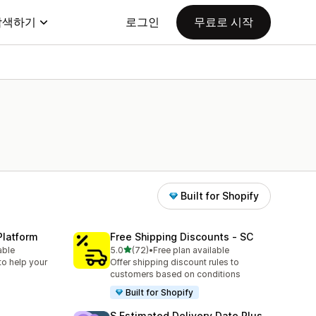
탐색하기
로그인
무료로 시작
Built for Shopify
Platform
Free Shipping Discounts ‑ SC
별 5개 중
able
5.0
(72)
•
Free plan available
총 리뷰 72개
to help your
Offer shipping discount rules to
customers based on conditions
Built for Shopify
S Estimated Delivery Date Plus