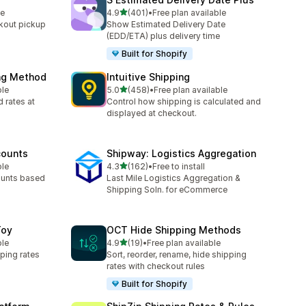
별 5개 중
le
4.9
(401)
•
Free plan available
총 리뷰 401개
kout pickup
Show Estimated Delivery Date
(EDD/ETA) plus delivery time
Built for Shopify
ing Method
Intuitive Shipping
별 5개 중
ble
5.0
(458)
•
Free plan available
총 리뷰 458개
 rates at
Control how shipping is calculated and
displayed at checkout.
counts
Shipway: Logistics Aggregation
별 5개 중
ble
4.3
(162)
•
Free to install
총 리뷰 162개
ounts based
Last Mile Logistics Aggregation &
Shipping Soln. for eCommerce
Toy
OCT Hide Shipping Methods
별 5개 중
ble
4.9
(19)
•
Free plan available
총 리뷰 19개
ping rates
Sort, reorder, rename, hide shipping
rates with checkout rules
Built for Shopify