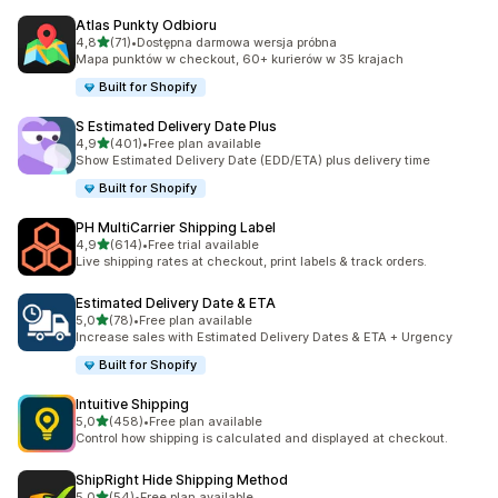
Atlas Punkty Odbioru
na 5 gwiazdek
4,8
(71)
•
Dostępna darmowa wersja próbna
Łączna liczba recenzji: 71
Mapa punktów w checkout, 60+ kurierów w 35 krajach
Built for Shopify
S Estimated Delivery Date Plus
na 5 gwiazdek
4,9
(401)
•
Free plan available
Łączna liczba recenzji: 401
Show Estimated Delivery Date (EDD/ETA) plus delivery time
Built for Shopify
PH MultiCarrier Shipping Label
na 5 gwiazdek
4,9
(614)
•
Free trial available
Łączna liczba recenzji: 614
Live shipping rates at checkout, print labels & track orders.
Estimated Delivery Date & ETA
na 5 gwiazdek
5,0
(78)
•
Free plan available
Łączna liczba recenzji: 78
Increase sales with Estimated Delivery Dates & ETA + Urgency
Built for Shopify
Intuitive Shipping
na 5 gwiazdek
5,0
(458)
•
Free plan available
Łączna liczba recenzji: 458
Control how shipping is calculated and displayed at checkout.
ShipRight Hide Shipping Method
na 5 gwiazdek
5,0
(54)
•
Free plan available