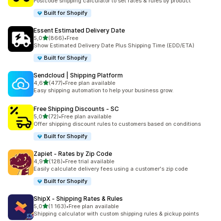
Postcode shipping calculator to set rates & rules by product
Built for Shopify
Essent Estimated Delivery Date
na 5 gwiazdek
5,0
(866)
•
Free
Łączna liczba recenzji: 866
Show Estimated Delivery Date Plus Shipping Time (EDD/ETA)
Built for Shopify
Sendcloud | Shipping Platform
na 5 gwiazdek
4,6
(477)
•
Free plan available
Łączna liczba recenzji: 477
Easy shipping automation to help your business grow.
Free Shipping Discounts ‑ SC
na 5 gwiazdek
5,0
(72)
•
Free plan available
Łączna liczba recenzji: 72
Offer shipping discount rules to customers based on conditions
Built for Shopify
Zapiet ‑ Rates by Zip Code
na 5 gwiazdek
4,9
(128)
•
Free trial available
Łączna liczba recenzji: 128
Easily calculate delivery fees using a customer's zip code
Built for Shopify
ShipX ‑ Shipping Rates & Rules
na 5 gwiazdek
5,0
(1 163)
•
Free plan available
Łączna liczba recenzji: 1163
Shipping calculator with custom shipping rules & pickup points