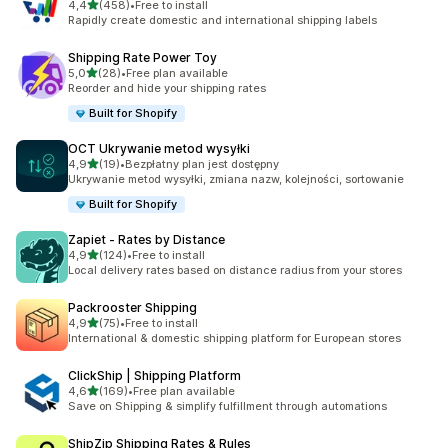
na 5 gwiazdek
4,4
(458)
•
Free to install
Łączna liczba recenzji: 458
Rapidly create domestic and international shipping labels
Shipping Rate Power Toy
na 5 gwiazdek
5,0
(28)
•
Free plan available
Łączna liczba recenzji: 28
Reorder and hide your shipping rates
Built for Shopify
OCT Ukrywanie metod wysyłki
na 5 gwiazdek
4,9
(19)
•
Bezpłatny plan jest dostępny
Łączna liczba recenzji: 19
Ukrywanie metod wysyłki, zmiana nazw, kolejności, sortowanie
Built for Shopify
Zapiet ‑ Rates by Distance
na 5 gwiazdek
4,9
(124)
•
Free to install
Łączna liczba recenzji: 124
Local delivery rates based on distance radius from your stores
Packrooster Shipping
na 5 gwiazdek
4,9
(75)
•
Free to install
Łączna liczba recenzji: 75
International & domestic shipping platform for European stores
ClickShip | Shipping Platform
na 5 gwiazdek
4,6
(169)
•
Free plan available
Łączna liczba recenzji: 169
Save on Shipping & simplify fulfillment through automations
ShipZip Shipping Rates & Rules