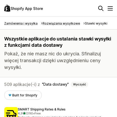
Shopify App Store
Zamówienia i wysyłka
Rozwiązania wysyłkowe
Stawki wysyłki
Wszystkie aplikacje do ustalania stawki wysyłki
z funkcjami data dostawy
Pokaż, że nie masz nic do ukrycia. Sfinalizuj
więcej transakcji dzięki uwzględnieniu ceny
wysyłki.
509 aplikacje(-i) z
Data dostawy
Wyczyść
Built for Shopify
SMART Shipping Rates & Rules
na 5 gwiazdek
4,9
(316)
•
Free
Łączna liczba recenzji: 316