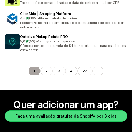
406 avaliações ao todo
Taxas de frete personalizadas e data de entrega local por CEP.
ClickShip | Shipping Platform
de 5 estrelas
4,6
(169)
•
Plano gratuito disponível
169 avaliações ao todo
Economize no frete e simplifique o processamento de pedidos com
automações
Octolize Pickup Points PRO
de 5 estrelas
5,0
(52)
•
Plano gratuito disponível
52 avaliações ao todo
Ofereça pontos de retirada de 54 transportadoras para os clientes
escolherem
1
2
3
4
22
Quer adicionar um app?
Faça uma avaliação gratuita da Shopify por 3 dias