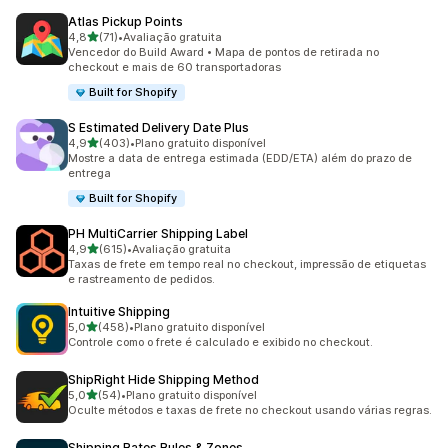
Atlas Pickup Points
de 5 estrelas
4,8
(71)
•
Avaliação gratuita
71 avaliações ao todo
Vencedor do Build Award • Mapa de pontos de retirada no
checkout e mais de 60 transportadoras
Built for Shopify
S Estimated Delivery Date Plus
de 5 estrelas
4,9
(403)
•
Plano gratuito disponível
403 avaliações ao todo
Mostre a data de entrega estimada (EDD/ETA) além do prazo de
entrega
Built for Shopify
PH MultiCarrier Shipping Label
de 5 estrelas
4,9
(615)
•
Avaliação gratuita
615 avaliações ao todo
Taxas de frete em tempo real no checkout, impressão de etiquetas
e rastreamento de pedidos.
Intuitive Shipping
de 5 estrelas
5,0
(458)
•
Plano gratuito disponível
458 avaliações ao todo
Controle como o frete é calculado e exibido no checkout.
ShipRight Hide Shipping Method
de 5 estrelas
5,0
(54)
•
Plano gratuito disponível
54 avaliações ao todo
Oculte métodos e taxas de frete no checkout usando várias regras.
Shipping Rates Rules & Zones