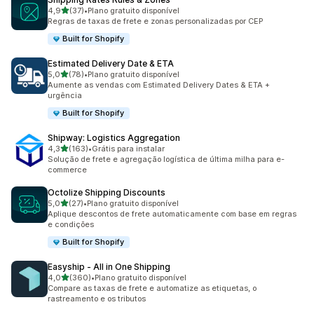
de 5 estrelas
4,9
(37)
•
Plano gratuito disponível
37 avaliações ao todo
Regras de taxas de frete e zonas personalizadas por CEP
Built for Shopify
Estimated Delivery Date & ETA
de 5 estrelas
5,0
(78)
•
Plano gratuito disponível
78 avaliações ao todo
Aumente as vendas com Estimated Delivery Dates & ETA +
urgência
Built for Shopify
Shipway: Logistics Aggregation
de 5 estrelas
4,3
(163)
•
Grátis para instalar
163 avaliações ao todo
Solução de frete e agregação logística de última milha para e-
commerce
Octolize Shipping Discounts
de 5 estrelas
5,0
(27)
•
Plano gratuito disponível
27 avaliações ao todo
Aplique descontos de frete automaticamente com base em regras
e condições
Built for Shopify
Easyship ‑ All in One Shipping
de 5 estrelas
4,0
(360)
•
Plano gratuito disponível
360 avaliações ao todo
Compare as taxas de frete e automatize as etiquetas, o
rastreamento e os tributos