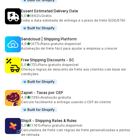
Built for Shopify
Essent Estimated Delivery Date
de 5 estrelas
5,0
(862)
•
Grátis
862 avaliações ao todo
Exiba a data estimada de entrega e o prazo de frete (EDD/ETA)
Built for Shopify
Sendcloud | Shipping Platform
de 5 estrelas
4,6
(477)
•
Plano gratuito disponível
477 avaliações ao todo
Automação de frete fácil para ajudar a empresa a crescer.
Free Shipping Discounts ‑ SC
de 5 estrelas
5,0
(72)
•
Plano gratuito disponível
72 avaliações ao todo
Ofereça regras de desconto de frete aos clientes com base em
condições
Built for Shopify
Zapiet ‑ Taxas por CEP
de 5 estrelas
4,9
(128)
•
Avaliação gratuita
128 avaliações ao todo
Calcule facilmente a entrega usando o CEP do cliente
Built for Shopify
ShipX ‑ Shipping Rates & Rules
de 5 estrelas
5,0
(1.161)
•
Plano gratuito disponível
1161 avaliações ao todo
Calculadora de frete com regras de frete personalizadas e pontos
de retirada