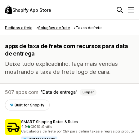
Shopify App Store
Pedidos e frete
Soluções de frete
Taxas de frete
apps de taxa de frete com recursos para data
de entrega
Deixe tudo explicadinho: faça mais vendas
mostrando a taxa de frete logo de cara.
507 apps com
Data de entrega
Limpar
Built for Shopify
SMART Shipping Rates & Rules
de 5 estrelas
4,9
(306)
•
Grátis
306 avaliações ao todo
Calculadora de frete por CEP para definir taxas e regras por produto