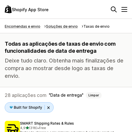
Shopify App Store
Encomendas e envio
Soluções de envio
Taxas de envio
Todas as aplicações de taxas de envio com
funcionalidades de data de entrega
Deixe tudo claro. Obtenha mais finalizações de
compra ao mostrar desde logo as taxas de
envio.
28 aplicações com
Data de entrega
Limpar
Built for Shopify
SMART Shipping Rates & Rules
de 5 estrelas
4,9
(318)
•
Free
318 total de avaliações