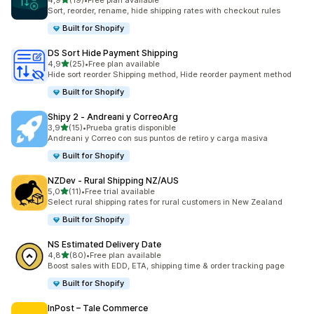
4,9
(19)
•
Free plan available
19 total de avaliações
Sort, reorder, rename, hide shipping rates with checkout rules
Built for Shopify
DS Sort Hide Payment Shipping
de 5 estrelas
4,9
(25)
•
Free plan available
25 total de avaliações
Hide sort reorder Shipping method, Hide reorder payment method
Built for Shopify
Shipy 2 ‑ Andreani y CorreoArg
de 5 estrelas
3,9
(15)
•
Prueba gratis disponible
15 total de avaliações
Andreani y Correo con sus puntos de retiro y carga masiva
Built for Shopify
NZDev ‑ Rural Shipping NZ/AUS
de 5 estrelas
5,0
(11)
•
Free trial available
11 total de avaliações
Select rural shipping rates for rural customers in New Zealand
Built for Shopify
NS Estimated Delivery Date
de 5 estrelas
4,8
(80)
•
Free plan available
80 total de avaliações
Boost sales with EDD, ETA, shipping time & order tracking page
Built for Shopify
InPost – Tale Commerce