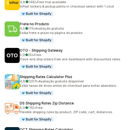
de 5 estrelas
4,8
(48)
•
Free trial available
48 total de avaliações
InPost lockers & pickup points in checkout select with 1 click
Built for Shopify
Frete no Produto
de 5 estrelas
4,5
(11)
•
Avaliação gratuita
11 total de avaliações
Exiba frete e prazo na página do produto
Built for Shopify
OTO ‑ Shipping Gateway
de 5 estrelas
5,0
(5)
•
Free
5 total de avaliações
Track and ship orders from one dashboard with discounted rates
Built for Shopify
Shipping Rates Calculator Plus
de 5 estrelas
4,6
(207)
•
Avaliação gratuita disponível
207 total de avaliações
Exibir taxas de envio antes do checkout para evitar abandono.
Built for Shopify
DS Shipping Rates Zip Distance
de 5 estrelas
5,0
(15)
•
Free
15 total de avaliações
Flexible shipping rules by product, ZIP code, cart, distances.
Built for Shopify
OCT Shipping Rates Calculator