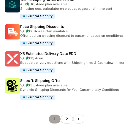
de 5 estrelas
4,6
(16)
•
Free plan available
16 total de avaliações
Shipping cost calculator on product pages and in the cart
Built for Shopify
Puco Shipping Discounts
de 5 estrelas
5,0
(20)
•
Free plan available
20 total de avaliações
Offer custom shipping discount to customer based on conditions
Built for Shopify
XB Estimated Delivery Date EDD
de 5 estrelas
5,0
(11)
•
Free
11 total de avaliações
Reduce delivery questions with Shipping time & Countdown timer
Built for Shopify
Shipoff: Shipping Offer
de 5 estrelas
5,0
(35)
•
Free plan available
35 total de avaliações
Dynamic Shipping Discounts for Your Customers by Conditions.
Built for Shopify
1
2