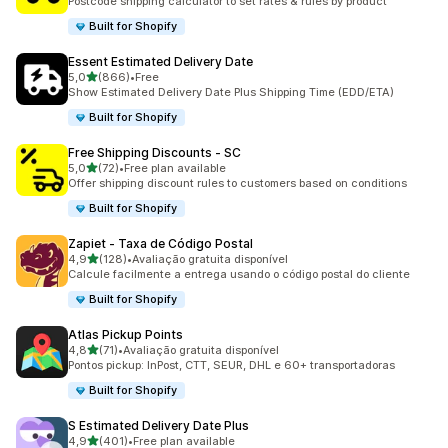
Postcode shipping calculator to set rates & rules by product
Built for Shopify
Essent Estimated Delivery Date
de 5 estrelas
5,0
(866)
•
Free
866 total de avaliações
Show Estimated Delivery Date Plus Shipping Time (EDD/ETA)
Built for Shopify
Free Shipping Discounts ‑ SC
de 5 estrelas
5,0
(72)
•
Free plan available
72 total de avaliações
Offer shipping discount rules to customers based on conditions
Built for Shopify
Zapiet ‑ Taxa de Código Postal
de 5 estrelas
4,9
(128)
•
Avaliação gratuita disponível
128 total de avaliações
Calcule facilmente a entrega usando o código postal do cliente
Built for Shopify
Atlas Pickup Points
de 5 estrelas
4,8
(71)
•
Avaliação gratuita disponível
71 total de avaliações
Pontos pickup: InPost, CTT, SEUR, DHL e 60+ transportadoras
Built for Shopify
S Estimated Delivery Date Plus
de 5 estrelas
4,9
(401)
•
Free plan available
401 total de avaliações