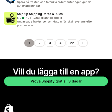
Spara på frakten och förenkla orderhanteringen genom
automatiseringar
ShipZip Shipping Rates & Rules
av 5 stjärnor
5,0
(406)
•
Gratisplan tillgänglig
406 recensioner totalt
Anpassade fraktpriser och datum för lokal leverans efter
postnummer.
1
2
3
4
22
Vill du lägga till en app?
Prova Shopify gratis i 3 dagar