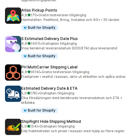
upphämtningsplatser
Atlas Pickup Points
av 5 stjärnor
4,8
(71)
•
Gratis testversion tillgänglig
71 recensioner totalt
Hämtställen: PostNord, Bring, Instabox och 60+ i 35 länder
Built for Shopify
S Estimated Delivery Date Plus
av 5 stjärnor
4,9
(401)
•
Gratisplan tillgänglig
401 recensioner totalt
Visa beräknat leveransdatum (EDD/ETA) plus leveranstid
Built for Shopify
PH MultiCarrier Shipping Label
av 5 stjärnor
4,9
(614)
•
Gratis testversion tillgänglig
614 recensioner totalt
Fraktpriser i realtid i kassan, skriv ut etiketter och spåra ordrar.
Estimated Delivery Date & ETA
av 5 stjärnor
5,0
(78)
•
Gratisplan tillgänglig
78 recensioner totalt
Öka försäljningen med beräknade leveransdatum och ETA +
brådska
Built for Shopify
ShipRight Hide Shipping Method
av 5 stjärnor
5,0
(54)
•
Gratisplan tillgänglig
54 recensioner totalt
Dölj fraktmetoder och priser i kassan med hjälp av flera regler.