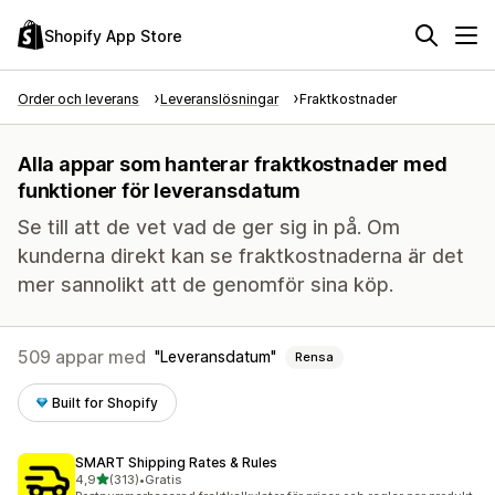
Shopify App Store
Order och leverans
Leveranslösningar
Fraktkostnader
Alla appar som hanterar fraktkostnader med
funktioner för leveransdatum
Se till att de vet vad de ger sig in på. Om
kunderna direkt kan se fraktkostnaderna är det
mer sannolikt att de genomför sina köp.
509 appar med
Leveransdatum
Rensa
Built for Shopify
SMART Shipping Rates & Rules
av 5 stjärnor
4,9
(313)
•
Gratis
313 recensioner totalt