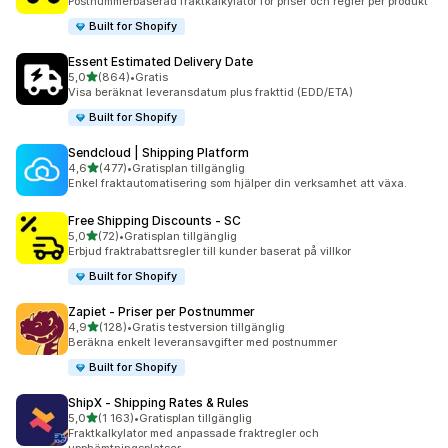
Postnummerbaserad fraktkalkylator för priser och regler per produkt
Built for Shopify
Essent Estimated Delivery Date
av 5 stjärnor
5,0
(864)
•
Gratis
864 recensioner totalt
Visa beräknat leveransdatum plus frakttid (EDD/ETA)
Built for Shopify
Sendcloud | Shipping Platform
av 5 stjärnor
4,6
(477)
•
Gratisplan tillgänglig
477 recensioner totalt
Enkel fraktautomatisering som hjälper din verksamhet att växa.
Free Shipping Discounts ‑ SC
av 5 stjärnor
5,0
(72)
•
Gratisplan tillgänglig
72 recensioner totalt
Erbjud fraktrabattsregler till kunder baserat på villkor
Built for Shopify
Zapiet ‑ Priser per Postnummer
av 5 stjärnor
4,9
(128)
•
Gratis testversion tillgänglig
128 recensioner totalt
Beräkna enkelt leveransavgifter med postnummer
Built for Shopify
ShipX ‑ Shipping Rates & Rules
av 5 stjärnor
5,0
(1 163)
•
Gratisplan tillgänglig
1163 recensioner totalt
Fraktkalkylator med anpassade fraktregler och