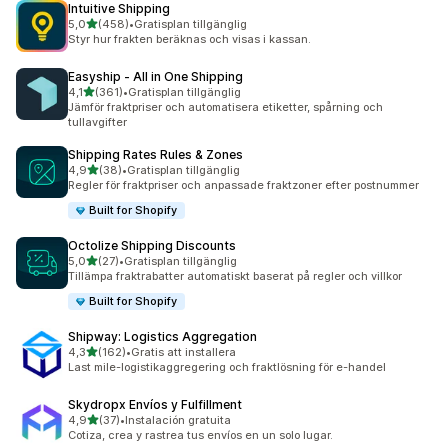
Intuitive Shipping
av 5 stjärnor
5,0
(458)
•
Gratisplan tillgänglig
458 recensioner totalt
Styr hur frakten beräknas och visas i kassan.
Easyship ‑ All in One Shipping
av 5 stjärnor
4,1
(361)
•
Gratisplan tillgänglig
361 recensioner totalt
Jämför fraktpriser och automatisera etiketter, spårning och
tullavgifter
Shipping Rates Rules & Zones
av 5 stjärnor
4,9
(38)
•
Gratisplan tillgänglig
38 recensioner totalt
Regler för fraktpriser och anpassade fraktzoner efter postnummer
Built for Shopify
Octolize Shipping Discounts
av 5 stjärnor
5,0
(27)
•
Gratisplan tillgänglig
27 recensioner totalt
Tillämpa fraktrabatter automatiskt baserat på regler och villkor
Built for Shopify
Shipway: Logistics Aggregation
av 5 stjärnor
4,3
(162)
•
Gratis att installera
162 recensioner totalt
Last mile-logistikaggregering och fraktlösning för e-handel
Skydropx Envíos y Fulfillment
av 5 stjärnor
4,9
(37)
•
Instalación gratuita
37 recensioner totalt
Cotiza, crea y rastrea tus envíos en un solo lugar.