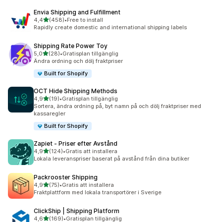
Envia Shipping and Fulfillment
av 5 stjärnor
4,4
(458)
•
Free to install
458 recensioner totalt
Rapidly create domestic and international shipping labels
Shipping Rate Power Toy
av 5 stjärnor
5,0
(28)
•
Gratisplan tillgänglig
28 recensioner totalt
Ändra ordning och dölj fraktpriser
Built for Shopify
OCT Hide Shipping Methods
av 5 stjärnor
4,9
(19)
•
Gratisplan tillgänglig
19 recensioner totalt
Sortera, ändra ordning på, byt namn på och dölj fraktpriser med
kassaregler
Built for Shopify
Zapiet ‑ Priser efter Avstånd
av 5 stjärnor
4,9
(124)
•
Gratis att installera
124 recensioner totalt
Lokala leveranspriser baserat på avstånd från dina butiker
Packrooster Shipping
av 5 stjärnor
4,9
(75)
•
Gratis att installera
75 recensioner totalt
Fraktplattform med lokala transportörer i Sverige
ClickShip | Shipping Platform
av 5 stjärnor
4,6
(169)
•
Gratisplan tillgänglig
169 recensioner totalt