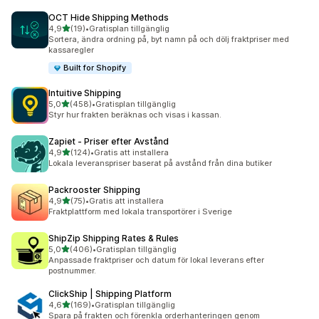
OCT Hide Shipping Methods
av 5 stjärnor
4,9
(19)
•
Gratisplan tillgänglig
19 recensioner totalt
Sortera, ändra ordning på, byt namn på och dölj fraktpriser med
kassaregler
Built for Shopify
Intuitive Shipping
av 5 stjärnor
5,0
(458)
•
Gratisplan tillgänglig
458 recensioner totalt
Styr hur frakten beräknas och visas i kassan.
Zapiet ‑ Priser efter Avstånd
av 5 stjärnor
4,9
(124)
•
Gratis att installera
124 recensioner totalt
Lokala leveranspriser baserat på avstånd från dina butiker
Packrooster Shipping
av 5 stjärnor
4,9
(75)
•
Gratis att installera
75 recensioner totalt
Fraktplattform med lokala transportörer i Sverige
ShipZip Shipping Rates & Rules
av 5 stjärnor
5,0
(406)
•
Gratisplan tillgänglig
406 recensioner totalt
Anpassade fraktpriser och datum för lokal leverans efter
postnummer.
ClickShip | Shipping Platform
av 5 stjärnor
4,6
(169)
•
Gratisplan tillgänglig
169 recensioner totalt
Spara på frakten och förenkla orderhanteringen genom