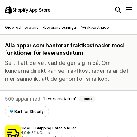
Shopify App Store
Order och leverans
Leveranslösningar
Fraktkostnader
Alla appar som hanterar fraktkostnader med
funktioner för leveransdatum
Se till att de vet vad de ger sig in på. Om
kunderna direkt kan se fraktkostnaderna är det
mer sannolikt att de genomför sina köp.
509 appar med
Leveransdatum
Rensa
Built for Shopify
SMART Shipping Rates & Rules
av 5 stjärnor
4,9
(311)
•
Gratis
311 recensioner totalt