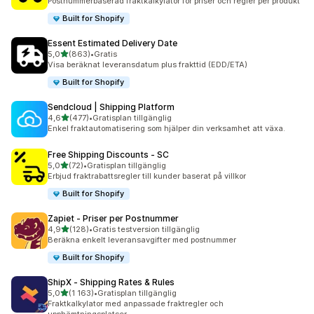
Postnummerbaserad fraktkalkylator för priser och regler per produkt
Built for Shopify
Essent Estimated Delivery Date
av 5 stjärnor
5,0
(863)
•
Gratis
863 recensioner totalt
Visa beräknat leveransdatum plus frakttid (EDD/ETA)
Built for Shopify
Sendcloud | Shipping Platform
av 5 stjärnor
4,6
(477)
•
Gratisplan tillgänglig
477 recensioner totalt
Enkel fraktautomatisering som hjälper din verksamhet att växa.
Free Shipping Discounts ‑ SC
av 5 stjärnor
5,0
(72)
•
Gratisplan tillgänglig
72 recensioner totalt
Erbjud fraktrabattsregler till kunder baserat på villkor
Built for Shopify
Zapiet ‑ Priser per Postnummer
av 5 stjärnor
4,9
(128)
•
Gratis testversion tillgänglig
128 recensioner totalt
Beräkna enkelt leveransavgifter med postnummer
Built for Shopify
ShipX ‑ Shipping Rates & Rules
av 5 stjärnor
5,0
(1 163)
•
Gratisplan tillgänglig
1163 recensioner totalt
Fraktkalkylator med anpassade fraktregler och