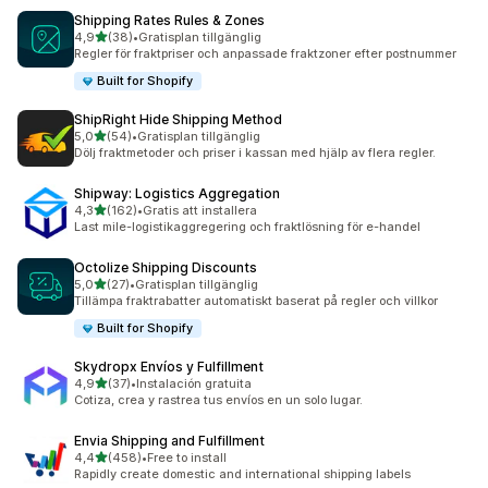
Shipping Rates Rules & Zones
av 5 stjärnor
4,9
(38)
•
Gratisplan tillgänglig
38 recensioner totalt
Regler för fraktpriser och anpassade fraktzoner efter postnummer
Built for Shopify
ShipRight Hide Shipping Method
av 5 stjärnor
5,0
(54)
•
Gratisplan tillgänglig
54 recensioner totalt
Dölj fraktmetoder och priser i kassan med hjälp av flera regler.
Shipway: Logistics Aggregation
av 5 stjärnor
4,3
(162)
•
Gratis att installera
162 recensioner totalt
Last mile-logistikaggregering och fraktlösning för e-handel
Octolize Shipping Discounts
av 5 stjärnor
5,0
(27)
•
Gratisplan tillgänglig
27 recensioner totalt
Tillämpa fraktrabatter automatiskt baserat på regler och villkor
Built for Shopify
Skydropx Envíos y Fulfillment
av 5 stjärnor
4,9
(37)
•
Instalación gratuita
37 recensioner totalt
Cotiza, crea y rastrea tus envíos en un solo lugar.
Envia Shipping and Fulfillment
av 5 stjärnor
4,4
(458)
•
Free to install
458 recensioner totalt
Rapidly create domestic and international shipping labels