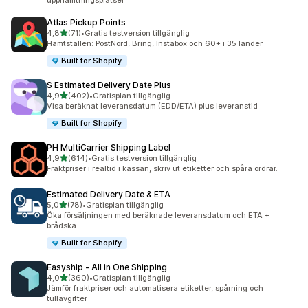
upphämtningsplatser
Atlas Pickup Points
av 5 stjärnor
4,8
(71)
•
Gratis testversion tillgänglig
71 recensioner totalt
Hämtställen: PostNord, Bring, Instabox och 60+ i 35 länder
Built for Shopify
S Estimated Delivery Date Plus
av 5 stjärnor
4,9
(402)
•
Gratisplan tillgänglig
402 recensioner totalt
Visa beräknat leveransdatum (EDD/ETA) plus leveranstid
Built for Shopify
PH MultiCarrier Shipping Label
av 5 stjärnor
4,9
(614)
•
Gratis testversion tillgänglig
614 recensioner totalt
Fraktpriser i realtid i kassan, skriv ut etiketter och spåra ordrar.
Estimated Delivery Date & ETA
av 5 stjärnor
5,0
(78)
•
Gratisplan tillgänglig
78 recensioner totalt
Öka försäljningen med beräknade leveransdatum och ETA +
brådska
Built for Shopify
Easyship ‑ All in One Shipping
av 5 stjärnor
4,0
(360)
•
Gratisplan tillgänglig
360 recensioner totalt
Jämför fraktpriser och automatisera etiketter, spårning och
tullavgifter