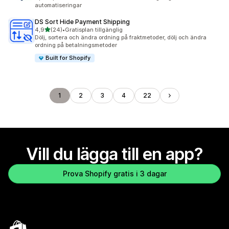
automatiseringar
DS Sort Hide Payment Shipping
av 5 stjärnor
4,9
(24)
•
Gratisplan tillgänglig
24 recensioner totalt
Dölj, sortera och ändra ordning på fraktmetoder, dölj och ändra
ordning på betalningsmetoder
Built for Shopify
1
2
3
4
22
Vill du lägga till en app?
Prova Shopify gratis i 3 dagar